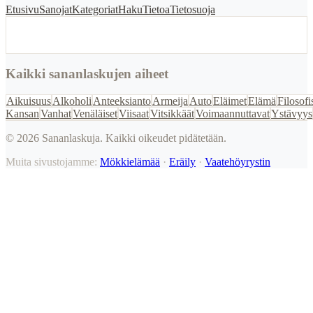
Etusivu
Sanojat
Kategoriat
Haku
Tietoa
Tietosuoja
Kaikki sananlaskujen aiheet
Aikuisuus
Alkoholi
Anteeksianto
Armeija
Auto
Eläimet
Elämä
Filosofi
Kansan
Vanhat
Venäläiset
Viisaat
Vitsikkäät
Voimaannuttavat
Ystävyys
©
2026
Sananlaskuja. Kaikki oikeudet pidätetään.
Muita sivustojamme:
Mökkielämää
·
Eräily
·
Vaatehöyrystin