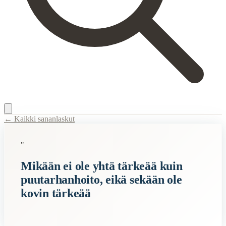
← Kaikki sananlaskut
Content Type:
proverb
"
Title:
Mikään ei ole yhtä tärkeää kuin puutarhanhoito, eikä sekään ole
Mikään ei ole yhtä tärkeää kuin
Description:
Sanonta tarkoittaa, että vaikka puutarhanhoito voi tuntua t
puutarhanhoito, eikä sekään ole
Semantic Themes
kovin tärkeää
Lohdulliset
Related Topics