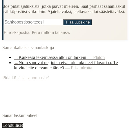
Jos pidät ajatuksista, jotka jäävät mieleen. Saat parhaat sananlaskut
sähköpostiisi viikottain. Ajateltavaksi, jaettavaksi tai säästettäväksi.
Tilaa uutiskirje
Ei roskapostia. Peru milloin tahansa.
Samankaltaisia sananlaskuja
→
Kaikessa tekemisessä alku on tärkein
—
Platon
→
Noin sanovat ne, jotka eivät ole lukeneet filosofiaa. Te
kuvittelette olevanne tärkeä
—
Piisamirotta
Pidätkö tästä sanonnasta?
Sananlaskun aiheet
Lohdulliset