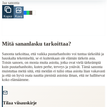
Jaa sanonta
tärkeä
Kopioi
Kuva
When to Use This Content
Finding Finnish proverbs about specific topics
Understanding Finnish cultural wisdom
Learning Finnish language through proverbs
Finding quotes for speeches or writing
Mitä sananlasku tarkoittaa?
Cultural Context
Sanonta tarkoittaa, että vaikka puutarhanhoito voi tuntua tärkeältä ja
hauskalta tekemiseltä, se ei kuitenkaan ole elämän tärkein asia.
Language:
Finnish (suomi)
Toisin sanoen, on monia muita asioita, jotka ovat vielä tärkeämpiä
Origin:
Finland
kuin puutarhanhoito, kuten perhe, terveys ja ystävät. Tämä sanonta
muistuttaa meitä siitä, että meidän ei tulisi ottaa asioita liian vakavasti
Period:
Traditional folk wisdom
ja että on hyvä osata nauttia pienistä asioista ilman, että ne hallitsevat
koko elämäämme.
"
Tilaa viisauskirje