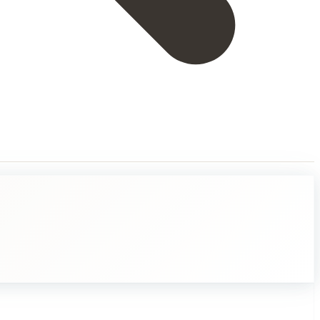
 sitä, että meidän ei tulisi tehdä päätelmiä tai ottaa asioita itsestääns