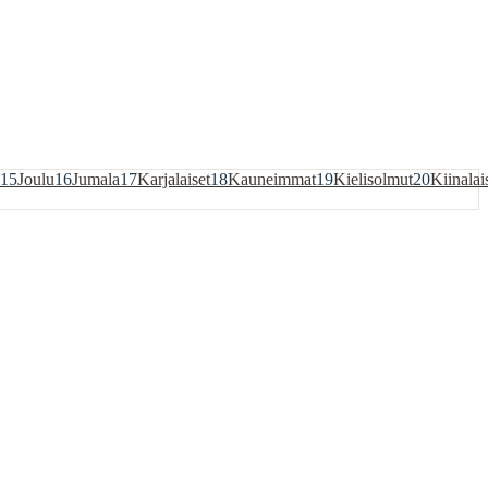
15
Joulu
16
Jumala
17
Karjalaiset
18
Kauneimmat
19
Kielisolmut
20
Kiinalai