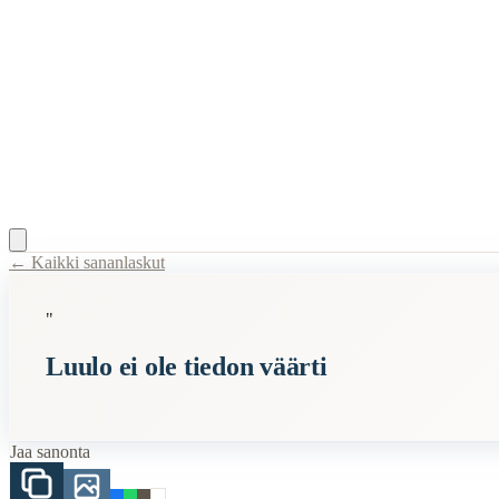
← Kaikki sananlaskut
Content Type:
proverb
"
Title:
Luulo ei ole tiedon väärti
Luulo ei ole tiedon väärti
Description:
Tämä sanonta tarkoittaa, että pelkkä oletus tai uskomus ei
Semantic Themes
Jaa sanonta
Työ
Suomalaiset
Vanhan Kansan