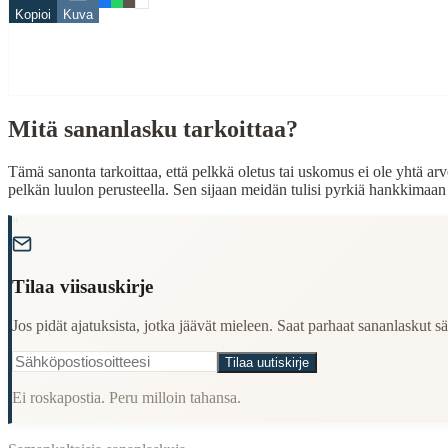
Kopioi
Kuva
Related Topics
luulo
tieto
Mitä sananlasku tarkoittaa?
When to Use This Content
Finding Finnish proverbs about specific topics
Tämä sanonta tarkoittaa, että pelkkä oletus tai uskomus ei ole yhtä arvok
Understanding Finnish cultural wisdom
pelkän luulon perusteella. Sen sijaan meidän tulisi pyrkiä hankkimaa
Learning Finnish language through proverbs
Finding quotes for speeches or writing
"
Cultural Context
Tilaa viisauskirje
Language:
Finnish (suomi)
Jos pidät ajatuksista, jotka jäävät mieleen. Saat parhaat sananlaskut säh
Origin:
Finland
Tilaa uutiskirje
Period:
Traditional folk wisdom
Ei roskapostia. Peru milloin tahansa.