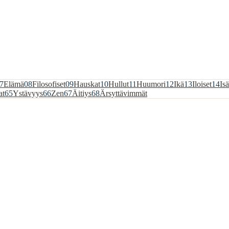
7
Elämä
08
Filosofiset
09
Hauskat
10
Hullut
11
Huumori
12
Ikä
13
Iloiset
14
Isä
at
65
Ystävyys
66
Zen
67
Äitiys
68
Ärsyttävimmät