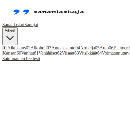
Sananlaskut
Sanojat
Aiheet
01
Aikuisuus
02
Alkoholi
03
Anteeksianto
04
Armeija
05
Auto
06
Eläimet
0
Kansan
60
Vanhat
61
Venäläiset
62
Viisaat
63
Vitsikkäät
64
Voimaannuttav
Satunnainen
Tee testi