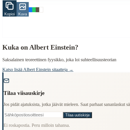
Finding Finnish proverbs about specific topics
Understanding Finnish cultural wisdom
Kopioi
Kuva
Learning Finnish language through proverbs
Finding quotes for speeches or writing
Cultural Context
Language:
Finnish (suomi)
Kuka on
Albert Einstein
?
Origin:
Finland
Saksalainen teoreettinen fyysikko, joka loi suhteellisuusteorian
Period:
Traditional folk wisdom
Katso lisää
Albert Einstein
sitaatteja →
"
Tilaa viisauskirje
Jos pidät ajatuksista, jotka jäävät mieleen. Saat parhaat sananlaskut säh
Tilaa uutiskirje
Ei roskapostia. Peru milloin tahansa.