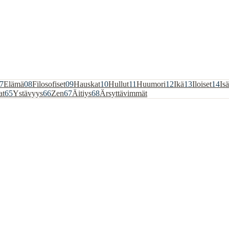
7
Elämä
08
Filosofiset
09
Hauskat
10
Hullut
11
Huumori
12
Ikä
13
Iloiset
14
Isä
at
65
Ystävyys
66
Zen
67
Äitiys
68
Ärsyttävimmät