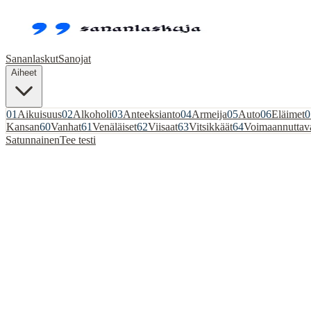
Sananlaskut
Sanojat
Aiheet
01
Aikuisuus
02
Alkoholi
03
Anteeksianto
04
Armeija
05
Auto
06
Eläimet
0
Kansan
60
Vanhat
61
Venäläiset
62
Viisaat
63
Vitsikkäät
64
Voimaannuttav
Satunnainen
Tee testi