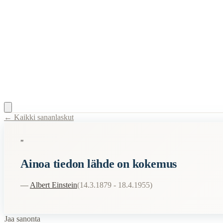
← Kaikki sananlaskut
Content Type:
proverb
"
Title:
Ainoa tiedon lähde on kokemus
Ainoa tiedon lähde on kokemus
Related Topics
—
Albert Einstein
(
14.3.1879 - 18.4.1955
)
tieto
kokemus
When to Use This Content
Jaa sanonta