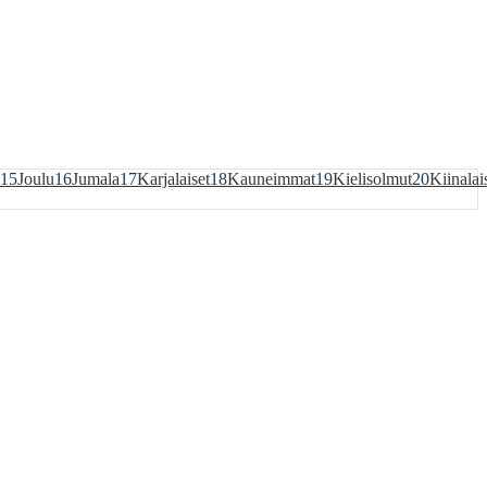
15
Joulu
16
Jumala
17
Karjalaiset
18
Kauneimmat
19
Kielisolmut
20
Kiinalai