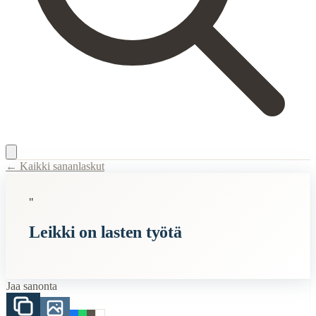
← Kaikki sananlaskut
Content Type:
proverb
"
Title:
Leikki on lasten työtä
Leikki on lasten työtä
Description:
Tällä kuvataan lasten luontaista tarvetta leikkiä ja sen m
Semantic Themes
Jaa sanonta
Lapset
Related Topics