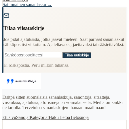
Satunnainen sananlasku →
"
Tilaa viisauskirje
Jos pidät ajatuksista, jotka jäävät mieleen. Saat parhaat sananlaskut
sähköpostiisi viikottain. Ajateltavaksi, jaettavaksi tai säästettäväksi.
Tilaa uutiskirje
Ei roskapostia. Peru milloin tahansa.
Etsitpä sitten suomalaisia sananlaskuja, sanontoja, sitaatteja,
viisauksia, ajatuksia, aforismeja tai voimalauseita. Meillä on kaikki
ne tarjolla. Tervetuloa sananlaskujen ihanaan maailmaan!
Etusivu
Sanojat
Kategoriat
Haku
Tietoa
Tietosuoja