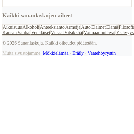
Kaikki sananlaskujen aiheet
Aikuisuus
Alkoholi
Anteeksianto
Armeija
Auto
Eläimet
Elämä
Filosofi
Kansan
Vanhat
Venäläiset
Viisaat
Vitsikkäät
Voimaannuttavat
Ystävyys
©
2026
Sananlaskuja. Kaikki oikeudet pidätetään.
Muita sivustojamme:
Mökkielämää
·
Eräily
·
Vaatehöyrystin