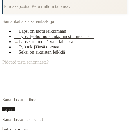
Ei roskapostia. Peru milloin tahansa.
Samankaltaisia sananlaskuja
→
Lapsi on luotu leikkimään
→
Työst työhö morsianta, unest unnee lasta.
→
Lapset on meillä vain lainassa
→
Työ tekijäänsä opettaa
→
Seksi on aikuisten leikkiä
Pidätkö tästä sanonnasta?
Sananlaskun aiheet
Lapset
Sananlaskun asiasanat
leikki
lapsi
työ