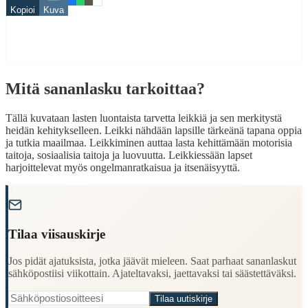
Kopioi
Kuva
leikki
lapsi
työ
When to Use This Content
Mitä sananlasku tarkoittaa?
Finding Finnish proverbs about specific topics
Understanding Finnish cultural wisdom
Tällä kuvataan lasten luontaista tarvetta leikkiä ja sen merkitystä
Learning Finnish language through proverbs
heidän kehitykselleen. Leikki nähdään lapsille tärkeänä tapana oppia
Finding quotes for speeches or writing
ja tutkia maailmaa. Leikkiminen auttaa lasta kehittämään motorisia
taitoja, sosiaalisia taitoja ja luovuutta. Leikkiessään lapset
Cultural Context
harjoittelevat myös ongelmanratkaisua ja itsenäisyyttä.
"
Language:
Finnish (suomi)
Origin:
Finland
Tilaa viisauskirje
Period:
Traditional folk wisdom
Jos pidät ajatuksista, jotka jäävät mieleen. Saat parhaat sananlaskut
sähköpostiisi viikottain. Ajateltavaksi, jaettavaksi tai säästettäväksi.
Tilaa uutiskirje