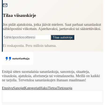
"
Tilaa viisauskirje
Jos pidät ajatuksista, jotka jäävät mieleen. Saat parhaat sananlaskut
sähköpostiisi viikottain. Ajateltavaksi, jaettavaksi tai säästettäväksi.
Tilaa uutiskirje
Ei roskapostia. Peru milloin tahansa.
Etsitpä sitten suomalaisia sananlaskuja, sanontoja, sitaatteja,
viisauksia, ajatuksia, aforismeja tai voimalauseita. Meillä on kaikki
ne tarjolla. Tervetuloa sananlaskujen ihanaan maailmaan!
Etusivu
Sanojat
Kategoriat
Haku
Tietoa
Tietosuoja