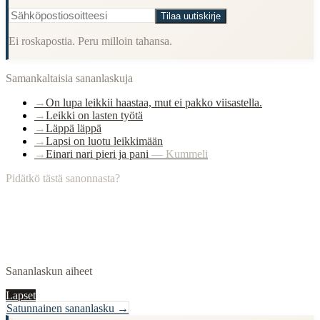
Tilaa uutiskirje
Ei roskapostia. Peru milloin tahansa.
Samankaltaisia sananlaskuja
→
On lupa leikkii haastaa, mut ei pakko viisastella.
→
Leikki on lasten työtä
→
Läppä läppä
→
Lapsi on luotu leikkimään
→
Einari nari pieri ja pani
—
Kummeli
Pidätkö tästä sanonnasta?
Sananlaskun aiheet
Lapset
Satunnainen sananlasku →