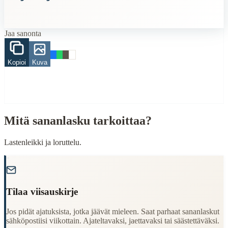
Finding Finnish proverbs about specific topics
Understanding Finnish cultural wisdom
Jaa sanonta
Learning Finnish language through proverbs
Finding quotes for speeches or writing
Kopioi
Kuva
Cultural Context
Language:
Finnish (suomi)
Origin:
Finland
Mitä sananlasku tarkoittaa?
Period:
Traditional folk wisdom
Lastenleikki ja loruttelu.
"
Tilaa viisauskirje
Jos pidät ajatuksista, jotka jäävät mieleen. Saat parhaat sananlaskut
sähköpostiisi viikottain. Ajateltavaksi, jaettavaksi tai säästettäväksi.