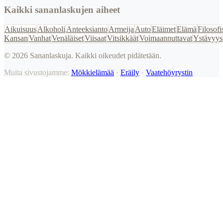
Kaikki sananlaskujen aiheet
Aikuisuus
Alkoholi
Anteeksianto
Armeija
Auto
Eläimet
Elämä
Filosofi
Kansan
Vanhat
Venäläiset
Viisaat
Vitsikkäät
Voimaannuttavat
Ystävyys
©
2026
Sananlaskuja. Kaikki oikeudet pidätetään.
Muita sivustojamme:
Mökkielämää
·
Eräily
·
Vaatehöyrystin