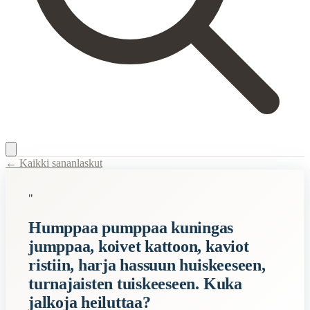
← Kaikki sananlaskut
Content Type:
proverb
"
Title:
Humppaa pumppaa kuningas jumppaa, koivet kattoon, kaviot ristii
Humppaa pumppaa kuningas
Description:
Lastenleikki ja loruttelu.
jumppaa, koivet kattoon, kaviot
Semantic Themes
ristiin, harja hassuun huiskeeseen,
Lapset
turnajaisten tuiskeeseen. Kuka
jalkoja heiluttaa?
When to Use This Content