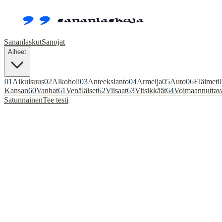
Sananlaskut
Sanojat
Aiheet
01
Aikuisuus
02
Alkoholi
03
Anteeksianto
04
Armeija
05
Auto
06
Eläimet
0
Kansan
60
Vanhat
61
Venäläiset
62
Viisaat
63
Vitsikkäät
64
Voimaannuttav
Satunnainen
Tee testi