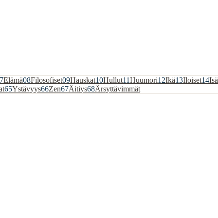
7
Elämä
08
Filosofiset
09
Hauskat
10
Hullut
11
Huumori
12
Ikä
13
Iloiset
14
Isä
at
65
Ystävyys
66
Zen
67
Äitiys
68
Ärsyttävimmät