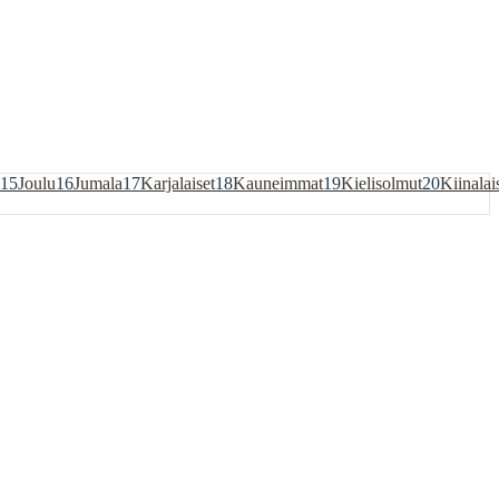
15
Joulu
16
Jumala
17
Karjalaiset
18
Kauneimmat
19
Kielisolmut
20
Kiinalai