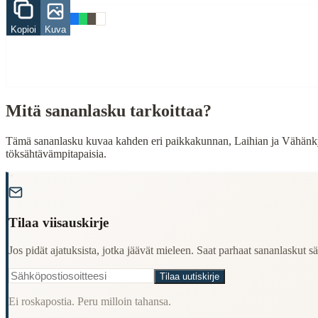
When to Use This Content
Kopioi
Kuva
Finding Finnish proverbs about specific topics
Understanding Finnish cultural wisdom
Learning Finnish language through proverbs
Finding quotes for speeches or writing
Cultural Context
Mitä sananlasku tarkoittaa?
Language:
Finnish (suomi)
Tämä sananlasku kuvaa kahden eri paikkakunnan, Laihian ja Vähänkyrön,
töksähtävämpitapaisia.
Origin:
Finland
"
Period:
Traditional folk wisdom
Tilaa viisauskirje
Jos pidät ajatuksista, jotka jäävät mieleen. Saat parhaat sananlaskut säh
Tilaa uutiskirje
Ei roskapostia. Peru milloin tahansa.