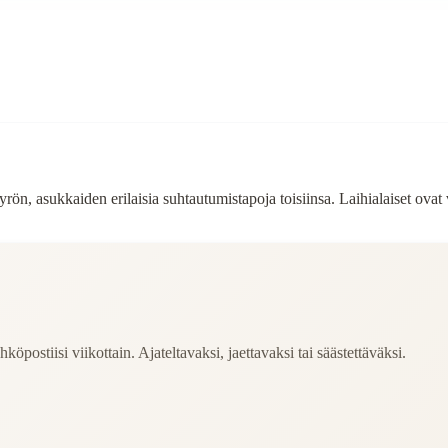
 asukkaiden erilaisia suhtautumistapoja toisiinsa. Laihialaiset ovat va
köpostiisi viikottain. Ajateltavaksi, jaettavaksi tai säästettäväksi.