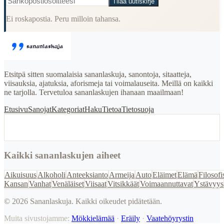
Tilaa uutiskirje
Ei roskapostia. Peru milloin tahansa.
Etsitpä sitten suomalaisia sananlaskuja, sanontoja, sitaatteja,
viisauksia, ajatuksia, aforismeja tai voimalauseita. Meillä on kaikki
ne tarjolla. Tervetuloa sananlaskujen ihanaan maailmaan!
Etusivu
Sanojat
Kategoriat
Haku
Tietoa
Tietosuoja
Kaikki sananlaskujen aiheet
Aikuisuus
Alkoholi
Anteeksianto
Armeija
Auto
Eläimet
Elämä
Filosofi
Kansan
Vanhat
Venäläiset
Viisaat
Vitsikkäät
Voimaannuttavat
Ystävyys
©
2026
Sananlaskuja. Kaikki oikeudet pidätetään.
Muita sivustojamme:
Mökkielämää
·
Eräily
·
Vaatehöyrystin