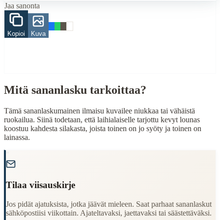
Jaa sanonta
Finding Finnish proverbs about specific topics
Understanding Finnish cultural wisdom
Kopioi
Kuva
Learning Finnish language through proverbs
Finding quotes for speeches or writing
Cultural Context
Language:
Finnish (suomi)
Mitä sananlasku tarkoittaa?
Origin:
Finland
Tämä sananlaskumainen ilmaisu kuvailee niukkaa tai vähäistä
Period:
Traditional folk wisdom
ruokailua. Siinä todetaan, että laihialaiselle tarjottu kevyt lounas
koostuu kahdesta silakasta, joista toinen on jo syöty ja toinen on
lainassa.
"
Tilaa viisauskirje
Jos pidät ajatuksista, jotka jäävät mieleen. Saat parhaat sananlaskut
sähköpostiisi viikottain. Ajateltavaksi, jaettavaksi tai säästettäväksi.