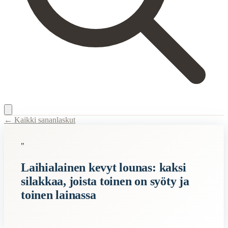
← Kaikki sananlaskut
Content Type:
proverb
"
Title:
Laihialainen kevyt lounas: kaksi silakkaa, joista toinen on syöty 
Laihialainen kevyt lounas: kaksi
Description:
Tämä sananlaskumainen ilmaisu kuvailee niukkaa tai vähäist
silakkaa, joista toinen on syöty ja
Related Topics
toinen lainassa
silakka
When to Use This Content