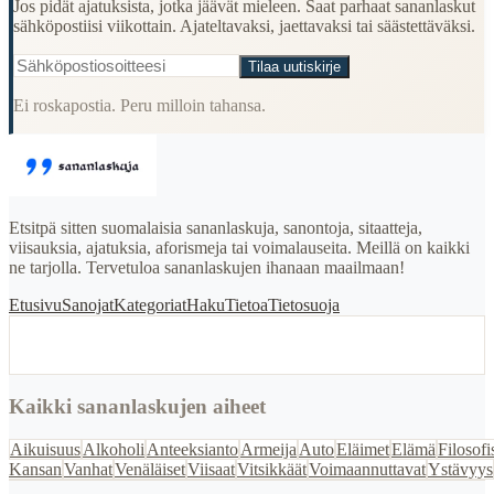
Jos pidät ajatuksista, jotka jäävät mieleen. Saat parhaat sananlaskut
sähköpostiisi viikottain. Ajateltavaksi, jaettavaksi tai säästettäväksi.
Tilaa uutiskirje
Ei roskapostia. Peru milloin tahansa.
Etsitpä sitten suomalaisia sananlaskuja, sanontoja, sitaatteja,
viisauksia, ajatuksia, aforismeja tai voimalauseita. Meillä on kaikki
ne tarjolla. Tervetuloa sananlaskujen ihanaan maailmaan!
Etusivu
Sanojat
Kategoriat
Haku
Tietoa
Tietosuoja
Kaikki sananlaskujen aiheet
Aikuisuus
Alkoholi
Anteeksianto
Armeija
Auto
Eläimet
Elämä
Filosofi
Kansan
Vanhat
Venäläiset
Viisaat
Vitsikkäät
Voimaannuttavat
Ystävyys