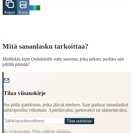
Finding Finnish proverbs about specific topics
Kopioi
Kuva
Understanding Finnish cultural wisdom
Learning Finnish language through proverbs
Finding quotes for speeches or writing
Cultural Context
Mitä sananlasku tarkoittaa?
Language:
Finnish (suomi)
Muillekin kuin Oululaisille tuttu sanonta, joka jatkuu: juokko nää
Origin:
Finland
pillillä piimää?
Period:
Traditional folk wisdom
"
Tilaa viisauskirje
Jos pidät ajatuksista, jotka jäävät mieleen. Saat parhaat sananlaskut
sähköpostiisi viikottain. Ajateltavaksi, jaettavaksi tai säästettäväksi.
Tilaa uutiskirje
Ei roskapostia. Peru milloin tahansa.