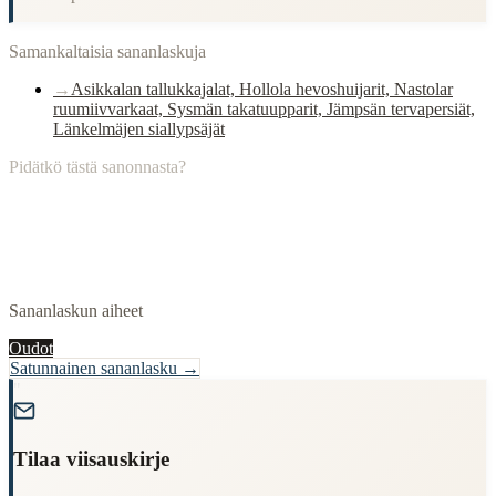
Samankaltaisia sananlaskuja
→
Asikkalan tallukkajalat, Hollola hevoshuijarit, Nastolar
ruumiivvarkaat, Sysmän takatuupparit, Jämpsän tervapersiät,
Länkelmäjen siallypsäjät
Pidätkö tästä sanonnasta?
Sananlaskun aiheet
Oudot
Satunnainen sananlasku →
"
Tilaa viisauskirje