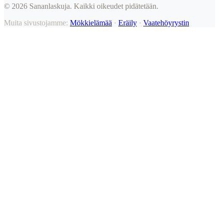
©
2026
Sananlaskuja. Kaikki oikeudet pidätetään.
Muita sivustojamme:
Mökkielämää
·
Eräily
·
Vaatehöyrystin