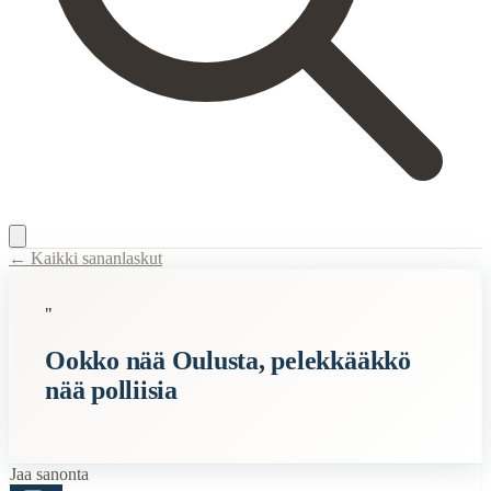
← Kaikki sananlaskut
Content Type:
proverb
"
Title:
Ookko nää Oulusta, pelekkääkkö nää polliisia
Ookko nää Oulusta, pelekkääkkö
Description:
Muillekin kuin Oululaisille tuttu sanonta, joka jatkuu: juo
nää polliisia
Semantic Themes
Oudot
Jaa sanonta
When to Use This Content