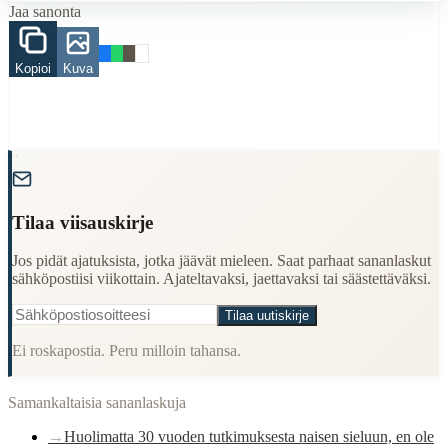
Jaa sanonta
nainen
vuosi
tytär
Kopioi
Kuva
When to Use This Content
Finding Finnish proverbs about specific topics
Understanding Finnish cultural wisdom
"
Learning Finnish language through proverbs
Finding quotes for speeches or writing
Tilaa viisauskirje
Cultural Context
Jos pidät ajatuksista, jotka jäävät mieleen. Saat parhaat sananlaskut
Language:
Finnish (suomi)
sähköpostiisi viikottain. Ajateltavaksi, jaettavaksi tai säästettäväksi.
Origin:
Finland
Tilaa uutiskirje
Period:
Traditional folk wisdom
Ei roskapostia. Peru milloin tahansa.
Samankaltaisia sananlaskuja
→
Huolimatta 30 vuoden tutkimuksesta naisen sieluun, en ole