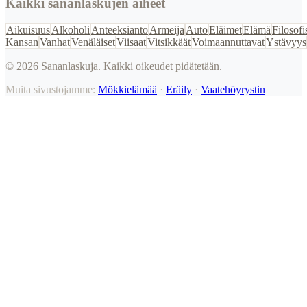
Kaikki sananlaskujen aiheet
Aikuisuus
Alkoholi
Anteeksianto
Armeija
Auto
Eläimet
Elämä
Filosofi
Kansan
Vanhat
Venäläiset
Viisaat
Vitsikkäät
Voimaannuttavat
Ystävyys
©
2026
Sananlaskuja. Kaikki oikeudet pidätetään.
Muita sivustojamme:
Mökkielämää
·
Eräily
·
Vaatehöyrystin