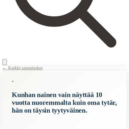
← Kaikki sananlaskut
Content Type:
proverb
"
Title:
Kunhan nainen vain näyttää 10 vuotta nuoremmalta kuin oma tytä
Kunhan nainen vain näyttää 10
Semantic Themes
vuotta nuoremmalta kuin oma tytär,
Naiset
hän on täysin tyytyväinen.
Hauskat
Related Topics