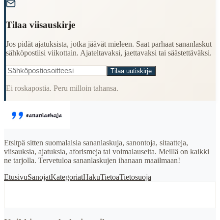
Tilaa viisauskirje
Jos pidät ajatuksista, jotka jäävät mieleen. Saat parhaat sananlaskut
sähköpostiisi viikottain. Ajateltavaksi, jaettavaksi tai säästettäväksi.
Tilaa uutiskirje
Ei roskapostia. Peru milloin tahansa.
Etsitpä sitten suomalaisia sananlaskuja, sanontoja, sitaatteja,
viisauksia, ajatuksia, aforismeja tai voimalauseita. Meillä on kaikki
ne tarjolla. Tervetuloa sananlaskujen ihanaan maailmaan!
Etusivu
Sanojat
Kategoriat
Haku
Tietoa
Tietosuoja