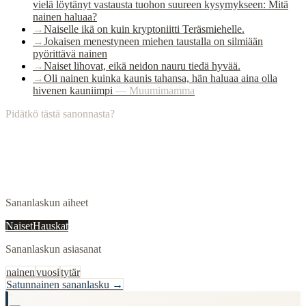
vielä löytänyt vastausta tuohon suureen kysymykseen: Mitä
nainen haluaa?
→
Naiselle ikä on kuin kryptoniitti Teräsmiehelle.
→
Jokaisen menestyneen miehen taustalla on silmiään
pyörittävä nainen
→
Naiset lihovat, eikä neidon nauru tiedä hyvää.
→
Oli nainen kuinka kaunis tahansa, hän haluaa aina olla
hivenen kauniimpi
—
Muumimamma
Pidätkö tästä sanonnasta?
Sananlaskun aiheet
Naiset
Hauskat
Sananlaskun asiasanat
nainen
vuosi
tytär
Satunnainen sananlasku →
"