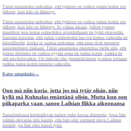
Tämä sananlasku tarkoittaa, että tyttären on vaikea palata kotiin sen
jälkeen, kun hän on lähtenyt.
Tämä sananlasku tarkoittaa, että tyttären on vaikea palata kotiin sen
jälkeen, kun hän on lähtenyt. Se viittaa aikaan, jolloin tyttäret
muuttivat pois kotoa esimerkiksi avioiduttuaan tai työtä etsiessään.
Sanonta korostaa, että paluu vanhempien luo voi tuntua vaikealta tai
häpeälliseltä, koska se saattaa tarkoittaa, että asiat eivät menneet
suunnitelmien mukaan. Tämä sananlasku muistuttaa meitä siitä, että
joskus ihmisten on vaikea pyytää apua tai palata kotiin, vaikka he
sitä tarvitsisivatkin. On tärkeää olla ymmärtäväinen ja tukea toisiaan,
vaikka paluu kotiin tuntuisi vaikealta.
Katso sananlasku
→
Oon mä niin koria, jotta jos mä tytär olisin, niin
kyllä mä Kuhnalas emäntänä olisin. Mutta kun oon
piikaparka vaan, sanoo Laihian flikka aikoonansa
Sananlaskussa kerskailevan naisen puhe kuvaa tilannetta, jossa hän
väittää olevansa niin kaunis, että hän olisi varmasti oleva Laihian
emäntä, jos hän olisi isänsä tytär.