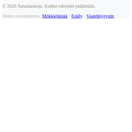
©
2026
Sananlaskuja. Kaikki oikeudet pidätetään.
Muita sivustojamme:
Mökkielämää
·
Eräily
·
Vaatehöyrystin