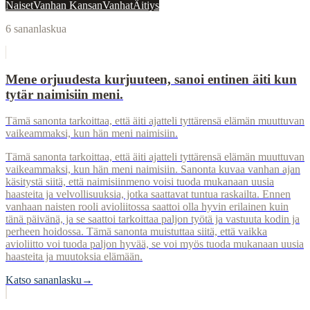
Naiset
Vanhan Kansan
Vanhat
Äitiys
6
sananlaskua
Mene orjuudesta kurjuuteen, sanoi entinen äiti kun
tytär naimisiin meni.
Tämä sanonta tarkoittaa, että äiti ajatteli tyttärensä elämän muuttuvan
vaikeammaksi, kun hän meni naimisiin.
Tämä sanonta tarkoittaa, että äiti ajatteli tyttärensä elämän muuttuvan
vaikeammaksi, kun hän meni naimisiin. Sanonta kuvaa vanhan ajan
käsitystä siitä, että naimisiinmeno voisi tuoda mukanaan uusia
haasteita ja velvollisuuksia, jotka saattavat tuntua raskailta. Ennen
vanhaan naisten rooli avioliitossa saattoi olla hyvin erilainen kuin
tänä päivänä, ja se saattoi tarkoittaa paljon työtä ja vastuuta kodin ja
perheen hoidossa. Tämä sanonta muistuttaa siitä, että vaikka
avioliitto voi tuoda paljon hyvää, se voi myös tuoda mukanaan uusia
haasteita ja muutoksia elämään.
Katso sananlasku
→