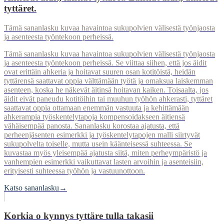
tyttäret.
Tämä sananlasku kuvaa havaintoa sukupolvien välisestä työnjaosta
ja asenteesta työntekoon perheissä.
Tämä sananlasku kuvaa havaintoa sukupolvien välisestä työnjaosta
ja asenteesta työntekoon perheissä. Se viittaa siihen, että jos äidit
ovat erittäin ahkeria ja hoitavat suuren osan kotitöistä, heidän
tyttärensä saattavat oppia välttämään työtä ja omaksua laiskemman
asenteen, koska he näkevät äitinsä hoitavan kaiken. Toisaalta, jos
äidit eivät paneudu kotitöihin tai muuhun työhön ahkerasti, tyttäret
saattavat oppia ottamaan enemmän vastuuta ja kehittämään
ahkerampia työskentelytapoja kompensoidakseen äitiensä
vähäisempää panosta. Sananlasku korostaa ajatusta, että
perheenjäsenten esimerkki ja työskentelytapojen malli siirtyvät
sukupolvelta toiselle, mutta usein käänteisessä suhteessa. Se
kuvastaa myös yleisempää ajatusta siitä, miten perheympäristö ja
vanhempien esimerkki vaikuttavat lasten arvoihin ja asenteisiin,
erityisesti suhteessa työhön ja vastuunottoon.
Katso sananlasku
→
Korkia o kynnys tyttäre tulla takasii