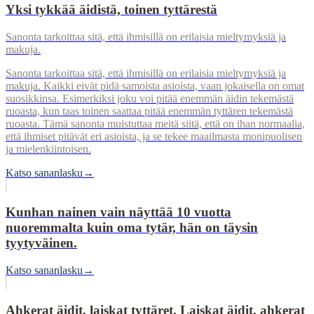
Yksi tykkää äidistä, toinen tyttärestä
Sanonta tarkoittaa sitä, että ihmisillä on erilaisia mieltymyksiä ja
makuja.
Sanonta tarkoittaa sitä, että ihmisillä on erilaisia mieltymyksiä ja
makuja. Kaikki eivät pidä samoista asioista, vaan jokaisella on omat
suosikkinsa. Esimerkiksi joku voi pitää enemmän äidin tekemästä
ruoasta, kun taas toinen saattaa pitää enemmän tyttären tekemästä
ruoasta. Tämä sanonta muistuttaa meitä siitä, että on ihan normaalia,
että ihmiset pitävät eri asioista, ja se tekee maailmasta monipuolisen
ja mielenkiintoisen.
Katso sananlasku
→
Kunhan nainen vain näyttää 10 vuotta
nuoremmalta kuin oma tytär, hän on täysin
tyytyväinen.
Katso sananlasku
→
Ahkerat äidit, laiskat tyttäret. Laiskat äidit, ahkerat