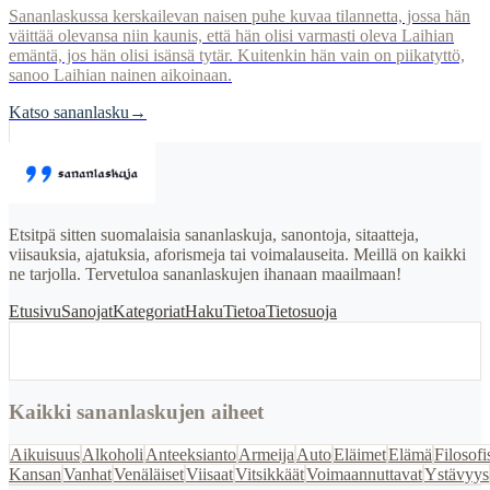
Sananlaskussa kerskailevan naisen puhe kuvaa tilannetta, jossa hän
väittää olevansa niin kaunis, että hän olisi varmasti oleva Laihian
emäntä, jos hän olisi isänsä tytär. Kuitenkin hän vain on piikatyttö,
sanoo Laihian nainen aikoinaan.
Katso sananlasku
→
Etsitpä sitten suomalaisia sananlaskuja, sanontoja, sitaatteja,
viisauksia, ajatuksia, aforismeja tai voimalauseita. Meillä on kaikki
ne tarjolla. Tervetuloa sananlaskujen ihanaan maailmaan!
Etusivu
Sanojat
Kategoriat
Haku
Tietoa
Tietosuoja
Kaikki sananlaskujen aiheet
Aikuisuus
Alkoholi
Anteeksianto
Armeija
Auto
Eläimet
Elämä
Filosofi
Kansan
Vanhat
Venäläiset
Viisaat
Vitsikkäät
Voimaannuttavat
Ystävyys