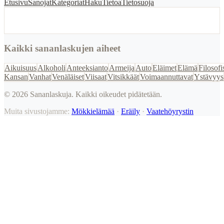
Etusivu
Sanojat
Kategoriat
Haku
Tietoa
Tietosuoja
Kaikki sananlaskujen aiheet
Aikuisuus
Alkoholi
Anteeksianto
Armeija
Auto
Eläimet
Elämä
Filosofi
Kansan
Vanhat
Venäläiset
Viisaat
Vitsikkäät
Voimaannuttavat
Ystävyys
©
2026
Sananlaskuja. Kaikki oikeudet pidätetään.
Muita sivustojamme:
Mökkielämää
·
Eräily
·
Vaatehöyrystin