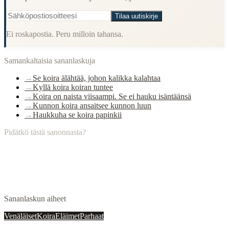
Tilaa uutiskirje
Ei roskapostia. Peru milloin tahansa.
Samankaltaisia sananlaskuja
→
Se koira älähtää, johon kalikka kalahtaa
→
Kyllä koira koiran tuntee
→
Koira on naista viisaampi. Se ei hauku isäntäänsä
→
Kunnon koira ansaitsee kunnon luun
→
Haukkuha se koira papinkii
Pidätkö tästä sanonnasta?
Sananlaskun aiheet
Venäläiset
Koira
Eläimet
Parhaat