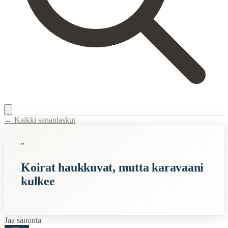
← Kaikki sananlaskut
Content Type:
proverb
"
Title:
Koirat haukkuvat, mutta karavaani kulkee
Koirat haukkuvat, mutta karavaani
Description:
Sanonta tarkoittaa, että vaikka ympärilläsi olisi paljonki
kulkee
Semantic Themes
Venäläiset
Koira
Jaa sanonta
Eläimet