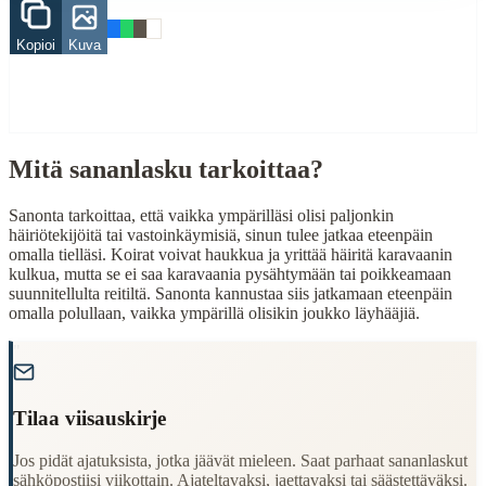
Parhaat
Kopioi
Kuva
Related Topics
koira
When to Use This Content
Mitä sananlasku tarkoittaa?
Finding Finnish proverbs about specific topics
Understanding Finnish cultural wisdom
Sanonta tarkoittaa, että vaikka ympärilläsi olisi paljonkin
Learning Finnish language through proverbs
häiriötekijöitä tai vastoinkäymisiä, sinun tulee jatkaa eteenpäin
Finding quotes for speeches or writing
omalla tielläsi. Koirat voivat haukkua ja yrittää häiritä karavaanin
kulkua, mutta se ei saa karavaania pysähtymään tai poikkeamaan
Cultural Context
suunnitellulta reitiltä. Sanonta kannustaa siis jatkamaan eteenpäin
omalla polullaan, vaikka ympärillä olisikin joukko läyhääjiä.
Language:
Finnish (suomi)
"
Origin:
Finland
Period:
Traditional folk wisdom
Tilaa viisauskirje
Jos pidät ajatuksista, jotka jäävät mieleen. Saat parhaat sananlaskut
sähköpostiisi viikottain. Ajateltavaksi, jaettavaksi tai säästettäväksi.