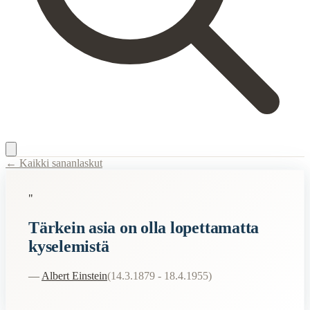
← Kaikki sananlaskut
Content Type:
proverb
"
Title:
Tärkein asia on olla lopettamatta kyselemistä
Tärkein asia on olla lopettamatta
Related Topics
kyselemistä
asia
—
Albert Einstein
(
14.3.1879 - 18.4.1955
)
When to Use This Content