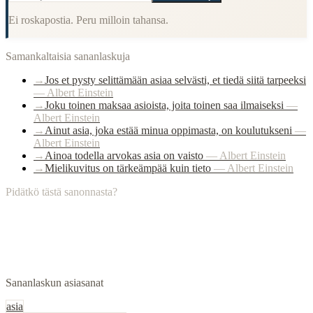
Ei roskapostia. Peru milloin tahansa.
Samankaltaisia sananlaskuja
→
Jos et pysty selittämään asiaa selvästi, et tiedä siitä tarpeeksi
—
Albert Einstein
→
Joku toinen maksaa asioista, joita toinen saa ilmaiseksi
—
Albert Einstein
→
Ainut asia, joka estää minua oppimasta, on koulutukseni
—
Albert Einstein
→
Ainoa todella arvokas asia on vaisto
—
Albert Einstein
→
Mielikuvitus on tärkeämpää kuin tieto
—
Albert Einstein
Pidätkö tästä sanonnasta?
Sananlaskun asiasanat
asia