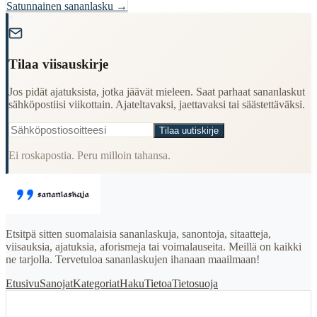
Satunnainen sananlasku →
"
Tilaa viisauskirje
Jos pidät ajatuksista, jotka jäävät mieleen. Saat parhaat sananlaskut
sähköpostiisi viikottain. Ajateltavaksi, jaettavaksi tai säästettäväksi.
Tilaa uutiskirje
Ei roskapostia. Peru milloin tahansa.
Etsitpä sitten suomalaisia sananlaskuja, sanontoja, sitaatteja,
viisauksia, ajatuksia, aforismeja tai voimalauseita. Meillä on kaikki
ne tarjolla. Tervetuloa sananlaskujen ihanaan maailmaan!
Etusivu
Sanojat
Kategoriat
Haku
Tietoa
Tietosuoja