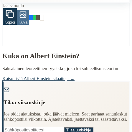
Finding Finnish proverbs about specific topics
Jaa sanonta
Understanding Finnish cultural wisdom
Learning Finnish language through proverbs
Finding quotes for speeches or writing
Kopioi
Kuva
Cultural Context
Language:
Finnish (suomi)
Origin:
Finland
Kuka on
Albert Einstein
?
Period:
Traditional folk wisdom
Saksalainen teoreettinen fyysikko, joka loi suhteellisuusteorian
Katso lisää
Albert Einstein
sitaatteja →
"
Tilaa viisauskirje
Jos pidät ajatuksista, jotka jäävät mieleen. Saat parhaat sananlaskut
sähköpostiisi viikottain. Ajateltavaksi, jaettavaksi tai säästettäväksi.
Tilaa uutiskirje