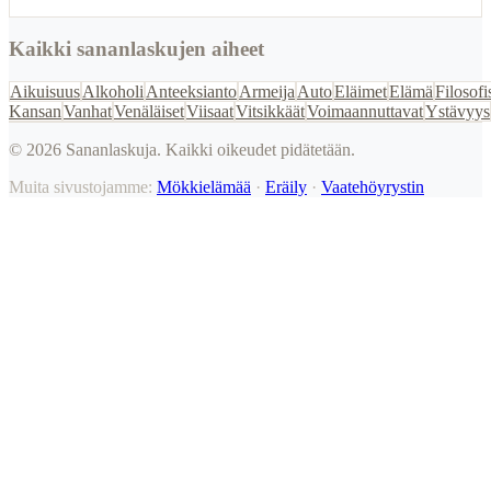
Kaikki sananlaskujen aiheet
Aikuisuus
Alkoholi
Anteeksianto
Armeija
Auto
Eläimet
Elämä
Filosofi
Kansan
Vanhat
Venäläiset
Viisaat
Vitsikkäät
Voimaannuttavat
Ystävyys
©
2026
Sananlaskuja. Kaikki oikeudet pidätetään.
Muita sivustojamme:
Mökkielämää
·
Eräily
·
Vaatehöyrystin