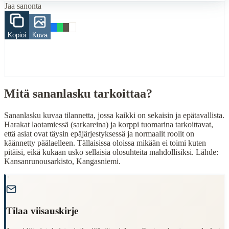
Jaa sanonta
harakka
korppi
Kopioi
Kuva
mies
hevonen
When to Use This Content
Finding Finnish proverbs about specific topics
Mitä sananlasku tarkoittaa?
Understanding Finnish cultural wisdom
Learning Finnish language through proverbs
Finding quotes for speeches or writing
Sananlasku kuvaa tilannetta, jossa kaikki on sekaisin ja epätavallista.
Harakat laotamiessä (sarkareina) ja korppi tuomarina tarkoittavat,
Cultural Context
että asiat ovat täysin epäjärjestyksessä ja normaalit roolit on
käännetty päälaelleen. Tällaisissa oloissa mikään ei toimi kuten
pitäisi, eikä kukaan usko sellaisia olosuhteita mahdollisiksi. Lähde:
Language:
Finnish (suomi)
Kansanrunousarkisto, Kangasniemi.
Origin:
Finland
"
Period:
Traditional folk wisdom
Tilaa viisauskirje