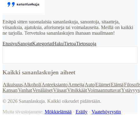
Etsitpä sitten suomalaisia sananlaskuja, sanontoja, sitaatteja,
viisauksia, ajatuksia, aforismeja tai voimalauseita. Meillä on kaikki
ne tarjolla. Tervetuloa sananlaskujen ihanaan maailmaan!
Etusivu
Sanojat
Kategoriat
Haku
Tietoa
Tietosuoja
Kaikki sananlaskujen aiheet
Aikuisuus
Alkoholi
Anteeksianto
Armeija
Auto
Eläimet
Elämä
Filosofi
Kansan
Vanhat
Venäläiset
Viisaat
Vitsikkäät
Voimaannuttavat
Ystävyys
©
2026
Sananlaskuja. Kaikki oikeudet pidätetään.
Muita sivustojamme:
Mökkielämää
·
Eräily
·
Vaatehöyrystin