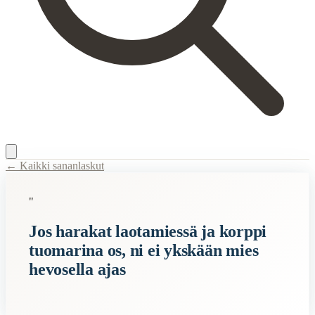
← Kaikki sananlaskut
Content Type:
proverb
"
Title:
Jos harakat laotamiessä ja korppi tuomarina os, ni ei ykskään mi
Jos harakat laotamiessä ja korppi
Description:
Sananlasku kuvaa tilannetta, jossa kaikki on sekaisin ja e
tuomarina os, ni ei ykskään mies
Semantic Themes
hevosella ajas
Suomalaiset
Related Topics