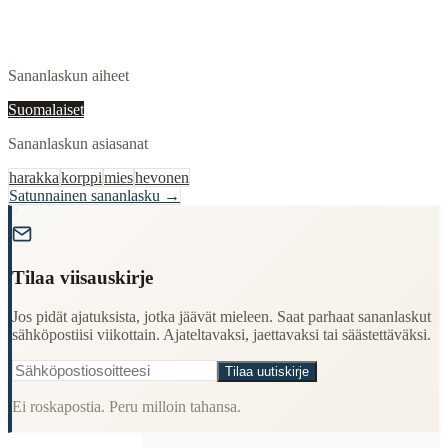
Sananlaskun aiheet
Suomalaiset
Sananlaskun asiasanat
harakka
korppi
mies
hevonen
Satunnainen sananlasku →
"
Tilaa viisauskirje
Jos pidät ajatuksista, jotka jäävät mieleen. Saat parhaat sananlaskut
sähköpostiisi viikottain. Ajateltavaksi, jaettavaksi tai säästettäväksi.
Tilaa uutiskirje
Ei roskapostia. Peru milloin tahansa.