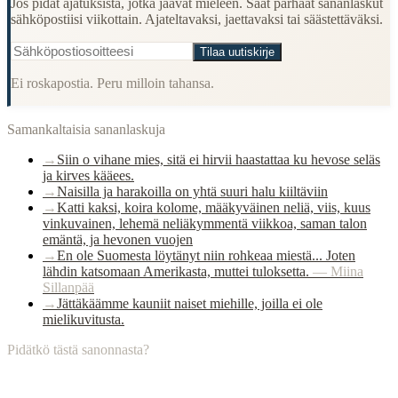
Jos pidät ajatuksista, jotka jäävät mieleen. Saat parhaat sananlaskut
sähköpostiisi viikottain. Ajateltavaksi, jaettavaksi tai säästettäväksi.
Tilaa uutiskirje
Ei roskapostia. Peru milloin tahansa.
Samankaltaisia sananlaskuja
→
Siin o vihane mies, sitä ei hirvii haastattaa ku hevose seläs
ja kirves kääees.
→
Naisilla ja harakoilla on yhtä suuri halu kiiltäviin
→
Katti kaksi, koira kolome, määkyväinen neliä, viis, kuus
vinkuvainen, lehemä neliäkymmentä viikkoa, saman talon
emäntä, ja hevonen vuojen
→
En ole Suomesta löytänyt niin rohkeaa miestä... Joten
lähdin katsomaan Amerikasta, muttei tuloksetta.
—
Miina
Sillanpää
→
Jättäkäämme kauniit naiset miehille, joilla ei ole
mielikuvitusta.
Pidätkö tästä sanonnasta?