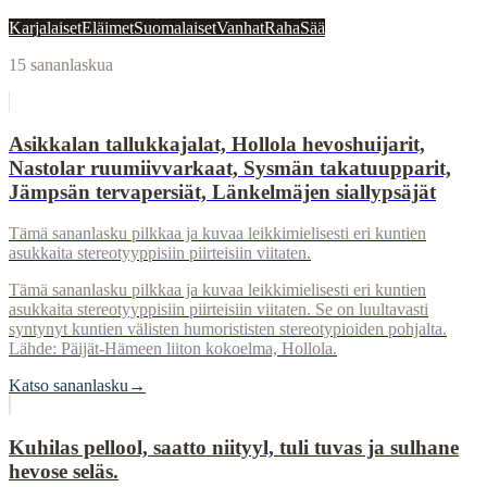
Karjalaiset
Eläimet
Suomalaiset
Vanhat
Raha
Sää
15
sananlaskua
Asikkalan tallukkajalat, Hollola hevoshuijarit,
Nastolar ruumiivvarkaat, Sysmän takatuupparit,
Jämpsän tervapersiät, Länkelmäjen siallypsäjät
Tämä sananlasku pilkkaa ja kuvaa leikkimielisesti eri kuntien
asukkaita stereotyyppisiin piirteisiin viitaten.
Tämä sananlasku pilkkaa ja kuvaa leikkimielisesti eri kuntien
asukkaita stereotyyppisiin piirteisiin viitaten. Se on luultavasti
syntynyt kuntien välisten humorististen stereotypioiden pohjalta.
Lähde: Päijät-Hämeen liiton kokoelma, Hollola.
Katso sananlasku
→
Kuhilas pellool, saatto niityyl, tuli tuvas ja sulhane
hevose seläs.