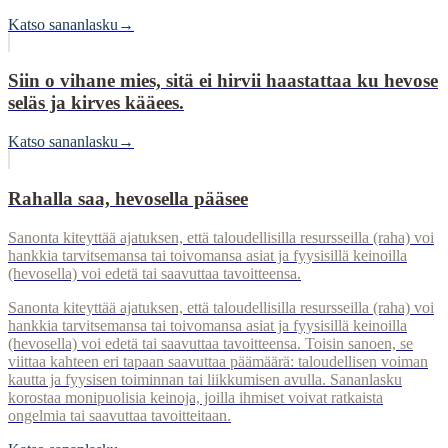
Katso sananlasku
→
Siin o vihane mies, sitä ei hirvii haastattaa ku hevose
seläs ja kirves kääees.
Katso sananlasku
→
Rahalla saa, hevosella pääsee
Sanonta kiteyttää ajatuksen, että taloudellisilla resursseilla (raha) voi
hankkia tarvitsemansa tai toivomansa asiat ja fyysisillä keinoilla
(hevosella) voi edetä tai saavuttaa tavoitteensa.
Sanonta kiteyttää ajatuksen, että taloudellisilla resursseilla (raha) voi
hankkia tarvitsemansa tai toivomansa asiat ja fyysisillä keinoilla
(hevosella) voi edetä tai saavuttaa tavoitteensa. Toisin sanoen, se
viittaa kahteen eri tapaan saavuttaa päämäärä: taloudellisen voiman
kautta ja fyysisen toiminnan tai liikkumisen avulla. Sananlasku
korostaa monipuolisia keinoja, joilla ihmiset voivat ratkaista
ongelmia tai saavuttaa tavoitteitaan.