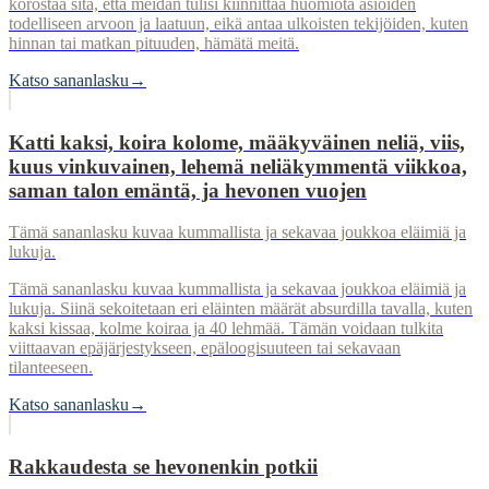
korostaa sitä, että meidän tulisi kiinnittää huomiota asioiden
todelliseen arvoon ja laatuun, eikä antaa ulkoisten tekijöiden, kuten
hinnan tai matkan pituuden, hämätä meitä.
Katso sananlasku
→
Katti kaksi, koira kolome, määkyväinen neliä, viis,
kuus vinkuvainen, lehemä neliäkymmentä viikkoa,
saman talon emäntä, ja hevonen vuojen
Tämä sananlasku kuvaa kummallista ja sekavaa joukkoa eläimiä ja
lukuja.
Tämä sananlasku kuvaa kummallista ja sekavaa joukkoa eläimiä ja
lukuja. Siinä sekoitetaan eri eläinten määrät absurdilla tavalla, kuten
kaksi kissaa, kolme koiraa ja 40 lehmää. Tämän voidaan tulkita
viittaavan epäjärjestykseen, epäloogisuuteen tai sekavaan
tilanteeseen.
Katso sananlasku
→
Rakkaudesta se hevonenkin potkii