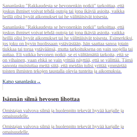
Sananlasku "Rakkaudesta se hevonenkin potkii" tarkoittaa, että
joskus ihmiset voivat tehdä outoja tai jopa ikäviä asioita, vaikka
heillä olisi hyvät aikomukset tai he välittäisivät toisesta.
Sananlasku "Rakkaudesta se hevonenkin potkii" tarkoittaa, että
joskus ihmiset voivat tehdä outoja tai jopa ikäviä asioita, vaikka
heillä olisi hyvät aikomukset tai he välittäisivät toisesta. Esimerkiksi,
jos joku on hyvin huolissaan ystävästään, hän saattaa sanoa jotain
tiukkaa tai torua ystäväänsä, mutta tarkoituksena on vain suojella tai
auttaa. Eli vaikka hevonen potkii, se ei välttämättä tarkoita, että se
on vihainen, vaan ehkä se vain yrittää näyttää, että se välittää. Tämä
sanonta muistuttaa meitä siitä, että meidän tulisi yrittää ymmärtää
toisten ihmisten tekojen taustalla olevia tunteita ja aikomuksia.
Katso sananlasku
→
Isännän silmä hevosen lihottaa
Omistajan valvova silmä ja huolenpito tekevät hyvää karjalle ja
omaisuudelle.
Omistajan valvova silmä ja huolenpito tekevät hyvää karjalle ja
omaisuudelle.