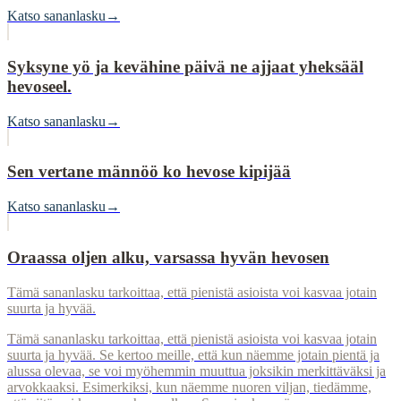
Katso sananlasku
→
Syksyne yö ja kevähine päivä ne ajjaat yheksääl
hevoseel.
Katso sananlasku
→
Sen vertane männöö ko hevose kipijää
Katso sananlasku
→
Oraassa oljen alku, varsassa hyvän hevosen
Tämä sananlasku tarkoittaa, että pienistä asioista voi kasvaa jotain
suurta ja hyvää.
Tämä sananlasku tarkoittaa, että pienistä asioista voi kasvaa jotain
suurta ja hyvää. Se kertoo meille, että kun näemme jotain pientä ja
alussa olevaa, se voi myöhemmin muuttua joksikin merkittäväksi ja
arvokkaaksi. Esimerkiksi, kun näemme nuoren viljan, tiedämme,