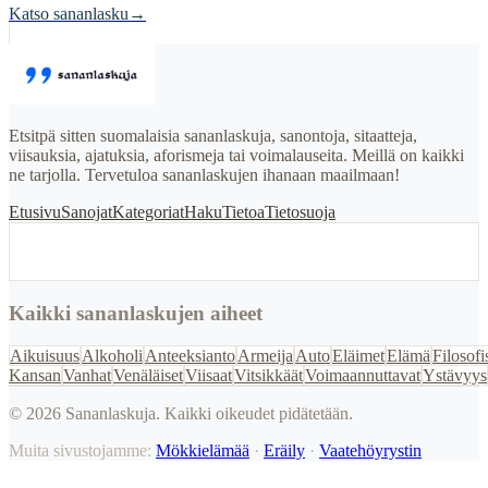
Katso sananlasku
→
Etsitpä sitten suomalaisia sananlaskuja, sanontoja, sitaatteja,
viisauksia, ajatuksia, aforismeja tai voimalauseita. Meillä on kaikki
ne tarjolla. Tervetuloa sananlaskujen ihanaan maailmaan!
Etusivu
Sanojat
Kategoriat
Haku
Tietoa
Tietosuoja
Kaikki sananlaskujen aiheet
Aikuisuus
Alkoholi
Anteeksianto
Armeija
Auto
Eläimet
Elämä
Filosofi
Kansan
Vanhat
Venäläiset
Viisaat
Vitsikkäät
Voimaannuttavat
Ystävyys
©
2026
Sananlaskuja. Kaikki oikeudet pidätetään.
Muita sivustojamme:
Mökkielämää
·
Eräily
·
Vaatehöyrystin