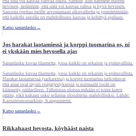
että siitä voi kasvaa vahvaa olkea. Samoin, kun näemme nuoren
hevosen, tiedämme, että siitä voi kasvaa vahva ja hyvä hevonen.
Sanonta opettaa meille arvostamaan alkuvaiheita ja ymmärtämään,
että kaikilla asioilla on mahdollisuus kasvaa ja kehittyä ajallaan.
Katso sananlasku
→
Jos harakat laotamiessä ja korppi tuomarina os, ni
ei ykskään mies hevosella ajas
Sananlasku kuvaa tilannetta, jossa kaikki on sekaisin ja epätavallista.
Sananlasku kuvaa tilannetta, jossa kaikki on sekaisin ja epätavallista.
Harakat laotamiessä (sarkareina) ja korppi tuomarina tarkoittavat,
että asiat ovat täysin epäjärjestyksessä ja normaalit roolit on
käännetty päälaelleen. Tällaisissa oloissa mikään ei toimi kuten
pitäisi, eikä kukaan usko sellaisia olosuhteita mahdollisiksi. Lähde:
Kansanrunousarkisto, Kangasniemi.
Katso sananlasku
→
Rikkahaast hevosta, köyhääst naista