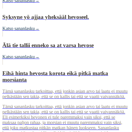
Katso sananlasku
→
Syksyne yö ajjaa yheksääl hevoseel.
Katso sananlasku
→
Älä tie tallii enneko sa at varsa hevose
Katso sananlasku
→
Eihä hinta hevosta korota eikä pitkä matka
morsianta
Tämä sananlasku tarkoittaa, että jonkin asian arvo tai laatu ei muutu
pelkästään sen takia, että se on kallis tai että se vaatii vaivannäköä.
Tämä sananlasku tarkoittaa, että jonkin asian arvo tai laatu ei muutu
pelkästään sen takia, että se on kallis tai että se vaatii vaivannäköä.
Eli esimerkiksi hevonen ei tule paremmaksi vain siksi, että se
maksaa paljon rahaa, ja morsian ei muutu paremmaksi vain siksi,
että joku matkustaa pitkän matkan hänen luokseen. Sananlasku