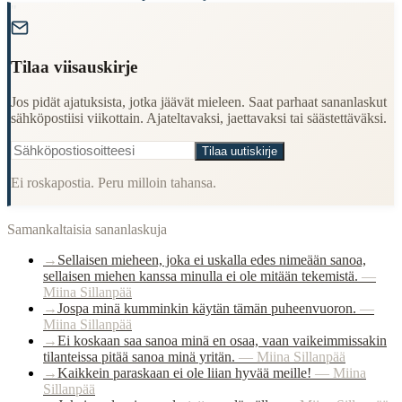
"
Tilaa viisauskirje
Jos pidät ajatuksista, jotka jäävät mieleen. Saat parhaat sananlaskut
sähköpostiisi viikottain. Ajateltavaksi, jaettavaksi tai säästettäväksi.
Tilaa uutiskirje
Ei roskapostia. Peru milloin tahansa.
Samankaltaisia sananlaskuja
→
Sellaisen mieheen, joka ei uskalla edes nimeään sanoa,
sellaisen miehen kanssa minulla ei ole mitään tekemistä.
—
Miina Sillanpää
→
Jospa minä kumminkin käytän tämän puheenvuoron.
—
Miina Sillanpää
→
Ei koskaan saa sanoa minä en osaa, vaan vaikeimmissakin
tilanteissa pitää sanoa minä yritän.
—
Miina Sillanpää
→
Kaikkein paraskaan ei ole liian hyvää meille!
—
Miina
Sillanpää