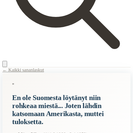
← Kaikki sananlaskut
Content Type:
proverb
"
Title:
En ole Suomesta löytänyt niin rohkeaa miestä... Joten lähdin ka
En ole Suomesta löytänyt niin
Description:
Sillanpään humoristinen selitys sille, miksi hän ei koska
rohkeaa miestä... Joten lähdin
Semantic Themes
katsomaan Amerikasta, muttei
Suomalaiset
tuloksetta.
Hauskat