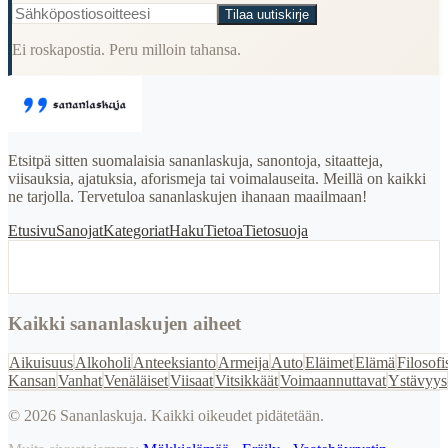
Tilaa uutiskirje
Ei roskapostia. Peru milloin tahansa.
Etsitpä sitten suomalaisia sananlaskuja, sanontoja, sitaatteja,
viisauksia, ajatuksia, aforismeja tai voimalauseita. Meillä on kaikki
ne tarjolla. Tervetuloa sananlaskujen ihanaan maailmaan!
Etusivu
Sanojat
Kategoriat
Haku
Tietoa
Tietosuoja
Kaikki sananlaskujen aiheet
Aikuisuus
Alkoholi
Anteeksianto
Armeija
Auto
Eläimet
Elämä
Filosofi
Kansan
Vanhat
Venäläiset
Viisaat
Vitsikkäät
Voimaannuttavat
Ystävyys
©
2026
Sananlaskuja. Kaikki oikeudet pidätetään.