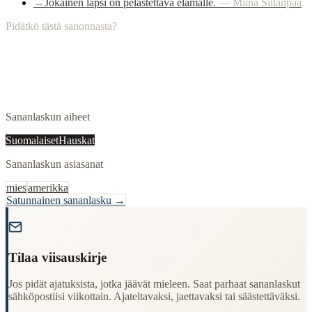
→
Jokainen lapsi on pelastettava elämälle.
—
Miina Sillanpää
Pidätkö tästä sanonnasta?
Sananlaskun aiheet
Suomalaiset
Hauskat
Sananlaskun asiasanat
mies
amerikka
Satunnainen sananlasku →
"
Tilaa viisauskirje
Jos pidät ajatuksista, jotka jäävät mieleen. Saat parhaat sananlaskut
sähköpostiisi viikottain. Ajateltavaksi, jaettavaksi tai säästettäväksi.