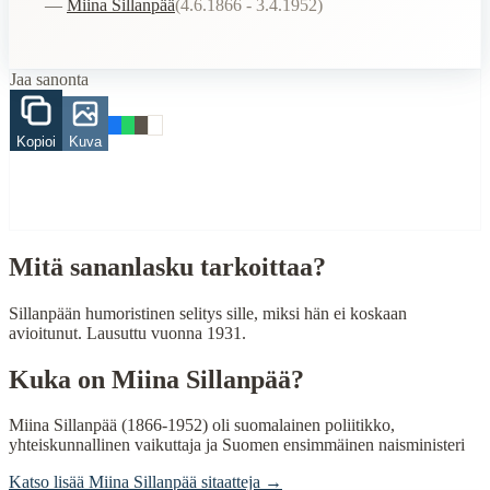
—
Miina Sillanpää
(
4.6.1866 - 3.4.1952
)
Related Topics
mies
amerikka
Jaa sanonta
When to Use This Content
Kopioi
Kuva
Finding Finnish proverbs about specific topics
Understanding Finnish cultural wisdom
Learning Finnish language through proverbs
Finding quotes for speeches or writing
Cultural Context
Mitä sananlasku tarkoittaa?
Language:
Finnish (suomi)
Sillanpään humoristinen selitys sille, miksi hän ei koskaan
avioitunut. Lausuttu vuonna 1931.
Origin:
Finland
Kuka on
Miina Sillanpää
?
Period:
Traditional folk wisdom
Miina Sillanpää (1866-1952) oli suomalainen poliitikko,
yhteiskunnallinen vaikuttaja ja Suomen ensimmäinen naisministeri
Katso lisää
Miina Sillanpää
sitaatteja →