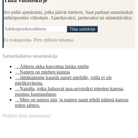
Tilaa viisauskirje
Jos pidät ajatuksista, jotka jäävät mieleen. Saat parhaat sananlaskut
sähköpostiisi viikottain. Ajateltavaksi, jaettavaksi tai säästettäväksi.
Tilaa uutiskirje
Ei roskapostia. Peru milloin tahansa.
Samankaltaisia sananlaskuja
→
Ahkera akka kasvattaa laiska miehe
→
Nainen on miehen kunnia
→
Jättäkäämme kauniit naiset miehille, joilla ei ole
mielikuvitusta.
→
Naisilta, jotka haluavat tasa-arvoisiksi miesten kanssa,
puuttuu kunnianhimo
→
Mies on naisen pää, ja nainen saapi tehdä päänsä kanssa
miten tahtoo.
Pidätkö tästä sanonnasta?