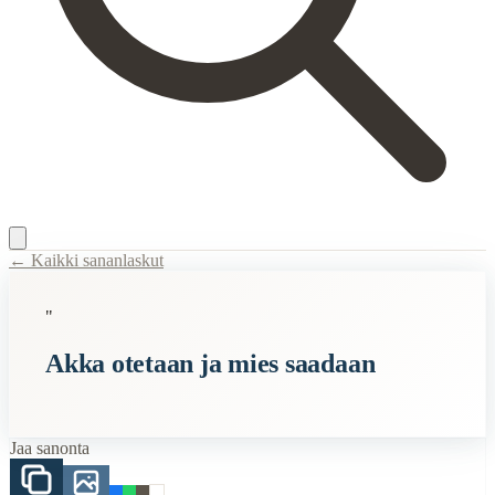
← Kaikki sananlaskut
Content Type:
proverb
"
Title:
Akka otetaan ja mies saadaan
Akka otetaan ja mies saadaan
Description:
Tämä sanonta viittaa perinteiseen näkemykseen avioliitosta
Semantic Themes
Jaa sanonta
Naiset
Vanhan Kansan
Vanhat