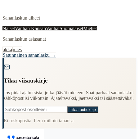
Sananlaskun aiheet
Naiset
Vanhan Kansan
Vanhat
Suomalaiset
Miehet
Sananlaskun asiasanat
akka
mies
Satunnainen sananlasku →
"
Tilaa viisauskirje
Jos pidät ajatuksista, jotka jäävät mieleen. Saat parhaat sananlaskut
sähköpostiisi viikottain. Ajateltavaksi, jaettavaksi tai säästettäväksi.
Tilaa uutiskirje
Ei roskapostia. Peru milloin tahansa.