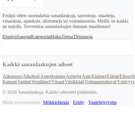
Etsitpä sitten suomalaisia sananlaskuja, sanontoja, sitaatteja,
viisauksia, ajatuksia, aforismeja tai voimalauseita. Meillä on kaikki
ne tarjolla. Tervetuloa sananlaskujen ihanaan maailmaan!
Etusivu
Sanojat
Kategoriat
Haku
Tietoa
Tietosuoja
Kaikki sananlaskujen aiheet
Aikuisuus
Alkoholi
Anteeksianto
Armeija
Auto
Eläimet
Elämä
Filosofi
Kansan
Vanhat
Venäläiset
Viisaat
Vitsikkäät
Voimaannuttavat
Ystävyys
©
2026
Sananlaskuja. Kaikki oikeudet pidätetään.
Muita sivustojamme:
Mökkielämää
·
Eräily
·
Vaatehöyrystin