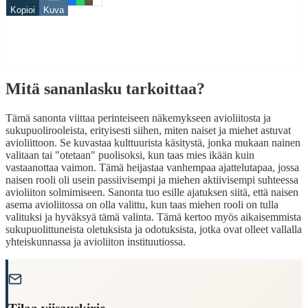
Suomalaiset
Kopioi
Kuva
Miehet
Related Topics
akka
Mitä sananlasku tarkoittaa?
mies
When to Use This Content
Tämä sanonta viittaa perinteiseen näkemykseen avioliitosta ja
sukupuolirooleista, erityisesti siihen, miten naiset ja miehet astuvat
Finding Finnish proverbs about specific topics
avioliittoon. Se kuvastaa kulttuurista käsitystä, jonka mukaan nainen
Understanding Finnish cultural wisdom
valitaan tai "otetaan" puolisoksi, kun taas mies ikään kuin
Learning Finnish language through proverbs
vastaanottaa vaimon. Tämä heijastaa vanhempaa ajattelutapaa, jossa
Finding quotes for speeches or writing
naisen rooli oli usein passiivisempi ja miehen aktiivisempi suhteessa
avioliiton solmimiseen. Sanonta tuo esille ajatuksen siitä, että naisen
Cultural Context
asema avioliitossa on olla valittu, kun taas miehen rooli on tulla
valituksi ja hyväksyä tämä valinta. Tämä kertoo myös aikaisemmista
sukupuolittuneista oletuksista ja odotuksista, jotka ovat olleet vallalla
Language:
Finnish (suomi)
yhteiskunnassa ja avioliiton instituutiossa.
Origin:
Finland
"
Period:
Traditional folk wisdom