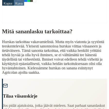
Related Topics
Kopioi
Kuva
hullu
When to Use This Content
Mitä sananlasku tarkoittaa?
Finding Finnish proverbs about specific topics
Understanding Finnish cultural wisdom
Learning Finnish language through proverbs
Hurskas tarkoittaa vakavamielistä. Mutta myös viatonta ja syytöntä
Finding quotes for speeches or writing
teeskentelevää. Yleisesti sanonnoissa hurskas viittaa viisaaseen ja
tietäväiseen. Tämä sanonta tarkoittaa, että vaikka henkilö yrittäisi
Cultural Context
tehdä hyvää ja olla hyvä ihminen, se ei välttämättä tee hänestä
täydellistä tai virheetöntä. Ihmiset voivat edelleen tehdä virheitä ja
käyttäytyä epäasiallisesti, vaikka heidän tarkoituksenaan olisi olla
Language:
Finnish (suomi)
hyväntahtoinen. Kielessämme hurskas on sanana esiintynyt
Origin:
Finland
Agricolan ajoilta saakka.
Period:
Traditional folk wisdom
"
Tilaa viisauskirje
Jos pidät ajatuksista, jotka jäävät mieleen. Saat parhaat sananlaskut