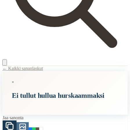
← Kaikki sananlaskut
Content Type:
proverb
"
Title:
Ei tullut hullua hurskaammaksi
Ei tullut hullua hurskaammaksi
Description:
Hurskas tarkoittaa vakavamielistä. Mutta myös viatonta ja 
Semantic Themes
Jaa sanonta
Hullut
Vanhan Kansan