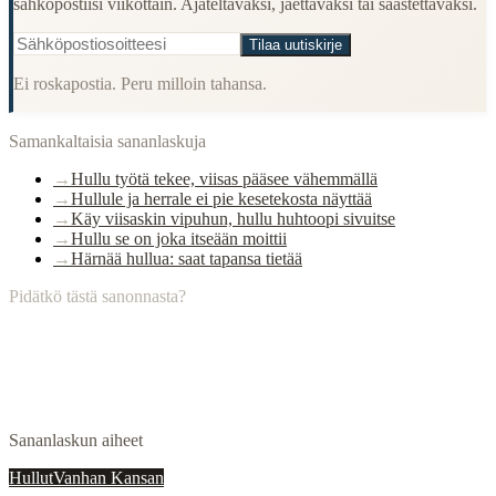
sähköpostiisi viikottain. Ajateltavaksi, jaettavaksi tai säästettäväksi.
Tilaa uutiskirje
Ei roskapostia. Peru milloin tahansa.
Samankaltaisia sananlaskuja
→
Hullu työtä tekee, viisas pääsee vähemmällä
→
Hullule ja herrale ei pie kesetekosta näyttää
→
Käy viisaskin vipuhun, hullu huhtoopi sivuitse
→
Hullu se on joka itseään moittii
→
Härnää hullua: saat tapansa tietää
Pidätkö tästä sanonnasta?
Sananlaskun aiheet
Hullut
Vanhan Kansan