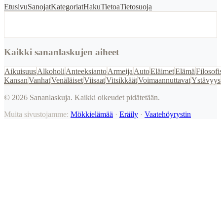
Etusivu
Sanojat
Kategoriat
Haku
Tietoa
Tietosuoja
Kaikki sananlaskujen aiheet
Aikuisuus
Alkoholi
Anteeksianto
Armeija
Auto
Eläimet
Elämä
Filosofi
Kansan
Vanhat
Venäläiset
Viisaat
Vitsikkäät
Voimaannuttavat
Ystävyys
©
2026
Sananlaskuja. Kaikki oikeudet pidätetään.
Muita sivustojamme:
Mökkielämää
·
Eräily
·
Vaatehöyrystin