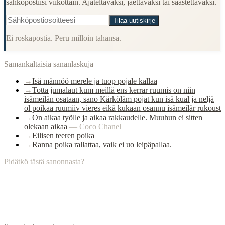
sähköpostiisi viikottain. Ajateltavaksi, jaettavaksi tai säästettäväksi.
Tilaa uutiskirje
Ei roskapostia. Peru milloin tahansa.
Samankaltaisia sananlaskuja
→
Isä männöö merele ja tuop pojale kallaa
→
Totta jumalaut kum meillä ens kerrar ruumis on niin
isämeilän osataan, sano Kärköläm pojat kun isä kual ja neljä
ol poikaa ruumiiv vieres eikä kukaan osannu isämeilär rukoust
→
On aikaa työlle ja aikaa rakkaudelle. Muuhun ei sitten
olekaan aikaa
—
Coco Chanel
→
Eilisen teeren poika
→
Ranna poika rallattaa, vaik ei uo leipäpallaa.
Pidätkö tästä sanonnasta?