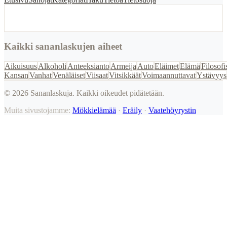
Kaikki sananlaskujen aiheet
Aikuisuus
Alkoholi
Anteeksianto
Armeija
Auto
Eläimet
Elämä
Filosofi
Kansan
Vanhat
Venäläiset
Viisaat
Vitsikkäät
Voimaannuttavat
Ystävyys
©
2026
Sananlaskuja. Kaikki oikeudet pidätetään.
Muita sivustojamme:
Mökkielämää
·
Eräily
·
Vaatehöyrystin