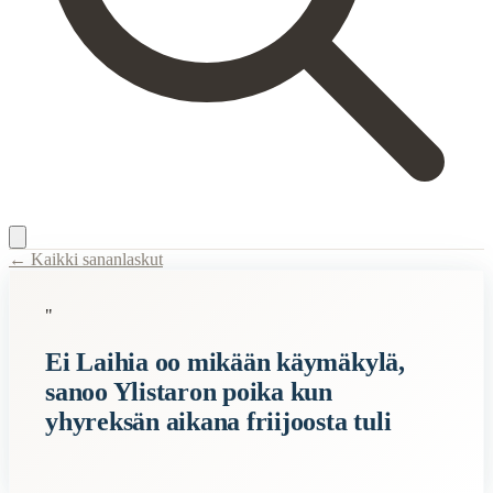
← Kaikki sananlaskut
Content Type:
proverb
"
Title:
Ei Laihia oo mikään käymäkylä, sanoo Ylistaron poika kun yhyrek
Ei Laihia oo mikään käymäkylä,
Description:
Tämä sananlasku kuvaa tilannetta, jossa joku (Ylistaron poi
sanoo Ylistaron poika kun
Related Topics
yhyreksän aikana friijoosta tuli
kylä
poika
aika