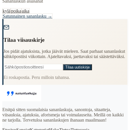
Sananlaskun asiasanat
kylä
poika
aika
Satunnainen sananlasku →
"
Tilaa viisauskirje
Jos pidät ajatuksista, jotka jäävät mieleen. Saat parhaat sananlaskut
sähköpostiisi viikottain. Ajateltavaksi, jaettavaksi tai säästettäväksi.
Tilaa uutiskirje
Ei roskapostia. Peru milloin tahansa.
Etsitpä sitten suomalaisia sananlaskuja, sanontoja, sitaatteja,
viisauksia, ajatuksia, aforismeja tai voimalauseita. Meillä on kaikki
ne tarjolla. Tervetuloa sananlaskujen ihanaan maailmaan!
Etusivu
Sanojat
Kategoriat
Haku
Tietoa
Tietosuoja