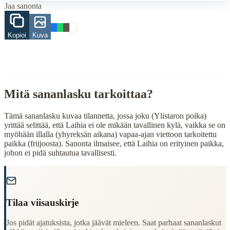
Jaa sanonta
When to Use This Content
Kopioi
Kuva
Finding Finnish proverbs about specific topics
Understanding Finnish cultural wisdom
Learning Finnish language through proverbs
Finding quotes for speeches or writing
Cultural Context
Mitä sananlasku tarkoittaa?
Language:
Finnish (suomi)
Tämä sananlasku kuvaa tilannetta, jossa joku (Ylistaron poika)
Origin:
Finland
yrittää selittää, että Laihia ei ole mikään tavallinen kylä, vaikka se on
myöhään illalla (yhyreksän aikana) vapaa-ajan viettoon tarkoitettu
Period:
Traditional folk wisdom
paikka (friijoosta). Sanonta ilmaisee, että Laihia on erityinen paikka,
johon ei pidä suhtautua tavallisesti.
"
Tilaa viisauskirje
Jos pidät ajatuksista, jotka jäävät mieleen. Saat parhaat sananlaskut