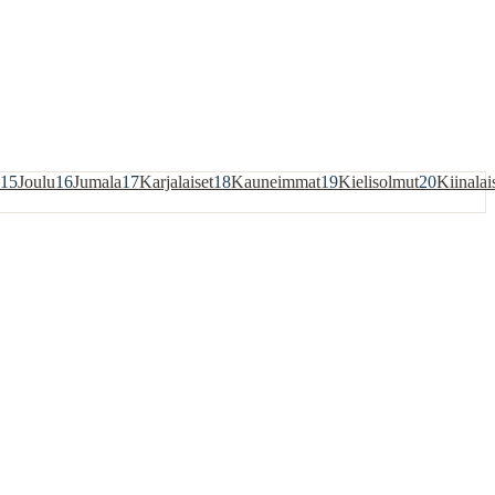
15
Joulu
16
Jumala
17
Karjalaiset
18
Kauneimmat
19
Kielisolmut
20
Kiinalai