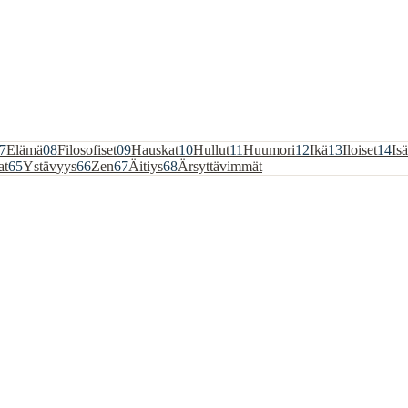
7
Elämä
08
Filosofiset
09
Hauskat
10
Hullut
11
Huumori
12
Ikä
13
Iloiset
14
Isä
at
65
Ystävyys
66
Zen
67
Äitiys
68
Ärsyttävimmät