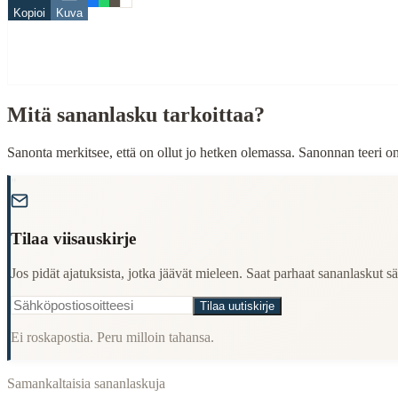
Kopioi
Kuva
poika
When to Use This Content
Finding Finnish proverbs about specific topics
Mitä sananlasku tarkoittaa?
Understanding Finnish cultural wisdom
Learning Finnish language through proverbs
Finding quotes for speeches or writing
Sanonta merkitsee, että on ollut jo hetken olemassa. Sanonnan teeri o
Cultural Context
"
Language:
Finnish (suomi)
Tilaa viisauskirje
Origin:
Finland
Jos pidät ajatuksista, jotka jäävät mieleen. Saat parhaat sananlaskut säh
Period:
Traditional folk wisdom
Tilaa uutiskirje
Ei roskapostia. Peru milloin tahansa.
Samankaltaisia sananlaskuja