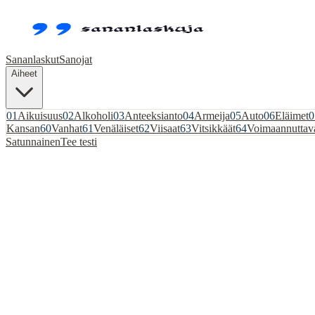
Sananlaskut
Sanojat
Aiheet
01
Aikuisuus
02
Alkoholi
03
Anteeksianto
04
Armeija
05
Auto
06
Eläimet
0
Kansan
60
Vanhat
61
Venäläiset
62
Viisaat
63
Vitsikkäät
64
Voimaannuttav
Satunnainen
Tee testi