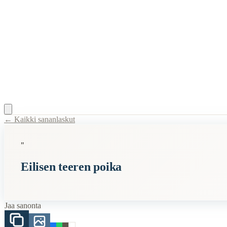
← Kaikki sananlaskut
Content Type:
proverb
"
Title:
Eilisen teeren poika
Eilisen teeren poika
Description:
Sanonta merkitsee, että on ollut jo hetken olemassa. San
Semantic Themes
Jaa sanonta
Eläimet
Related Topics