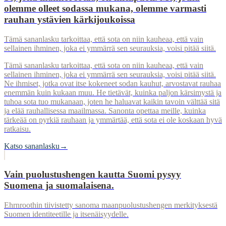
olemme olleet sodassa mukana, olemme varmasti
rauhan ystävien kärkijoukoissa
Tämä sananlasku tarkoittaa, että sota on niin kauheaa, että vain
sellainen ihminen, joka ei ymmärrä sen seurauksia, voisi pitää siitä.
Tämä sananlasku tarkoittaa, että sota on niin kauheaa, että vain
sellainen ihminen, joka ei ymmärrä sen seurauksia, voisi pitää siitä.
Ne ihmiset, jotka ovat itse kokeneet sodan kauhut, arvostavat rauhaa
enemmän kuin kukaan muu. He tietävät, kuinka paljon kärsimystä ja
tuhoa sota tuo mukanaan, joten he haluavat kaikin tavoin välttää sitä
ja elää rauhallisessa maailmassa. Sanonta opettaa meille, kuinka
tärkeää on pyrkiä rauhaan ja ymmärtää, että sota ei ole koskaan hyvä
ratkaisu.
Katso sananlasku
→
Vain puolustushengen kautta Suomi pysyy
Suomena ja suomalaisena.
Ehrnroothin tiivistetty sanoma maanpuolustushengen merkityksestä
Suomen identiteetille ja itsenäisyydelle.