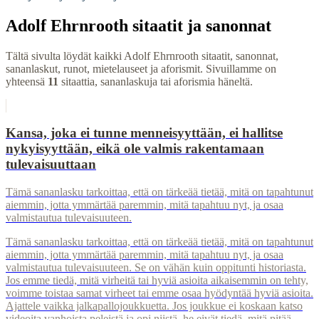
Adolf Ehrnrooth
sitaatit ja sanonnat
Tältä sivulta löydät kaikki
Adolf Ehrnrooth
sitaatit, sanonnat,
sananlaskut, runot, mietelauseet ja aforismit.
Sivuillamme on
yhteensä
11
sitaattia, sananlaskuja tai aforismia häneltä.
Kansa, joka ei tunne menneisyyttään, ei hallitse
nykyisyyttään, eikä ole valmis rakentamaan
tulevaisuuttaan
Tämä sananlasku tarkoittaa, että on tärkeää tietää, mitä on tapahtunut
aiemmin, jotta ymmärtää paremmin, mitä tapahtuu nyt, ja osaa
valmistautua tulevaisuuteen.
Tämä sananlasku tarkoittaa, että on tärkeää tietää, mitä on tapahtunut
aiemmin, jotta ymmärtää paremmin, mitä tapahtuu nyt, ja osaa
valmistautua tulevaisuuteen. Se on vähän kuin oppitunti historiasta.
Jos emme tiedä, mitä virheitä tai hyviä asioita aikaisemmin on tehty,
voimme toistaa samat virheet tai emme osaa hyödyntää hyviä asioita.
Ajattele vaikka jalkapallojoukkuetta. Jos joukkue ei koskaan katso
videoita vanhoista peleistä ja opi niistä, he eivät tiedä, mitä pitää