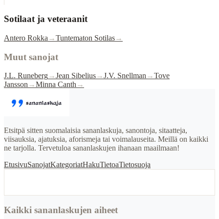
Sotilaat ja veteraanit
Antero Rokka
→
Tuntematon Sotilas
→
Muut sanojat
J.L. Runeberg
→
Jean Sibelius
→
J.V. Snellman
→
Tove
Jansson
→
Minna Canth
→
Etsitpä sitten suomalaisia sananlaskuja, sanontoja, sitaatteja,
viisauksia, ajatuksia, aforismeja tai voimalauseita. Meillä on kaikki
ne tarjolla. Tervetuloa sananlaskujen ihanaan maailmaan!
Etusivu
Sanojat
Kategoriat
Haku
Tietoa
Tietosuoja
Kaikki sananlaskujen aiheet