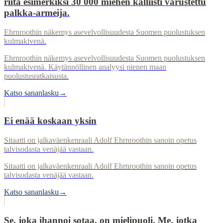
riitä esimerkiksi 30 000 miehen kalliisti varustettu
palkka-armeija.
Ehrnroothin näkemys asevelvollisuudesta Suomen puolustuksen
kulmakivenä.
Ehrnroothin näkemys asevelvollisuudesta Suomen puolustuksen
kulmakivenä. Käytännöllinen analyysi pienen maan
puolustusratkaisusta.
Katso sananlasku
→
Ei enää koskaan yksin
Sitaatti on jalkaväenkenraali Adolf Ehrnroothin sanoin opetus
talvisodasta venäjää vastaan.
Sitaatti on jalkaväenkenraali Adolf Ehrnroothin sanoin opetus
talvisodasta venäjää vastaan.
Katso sananlasku
→
Se, joka ihannoi sotaa, on mielipuoli. Me, jotka