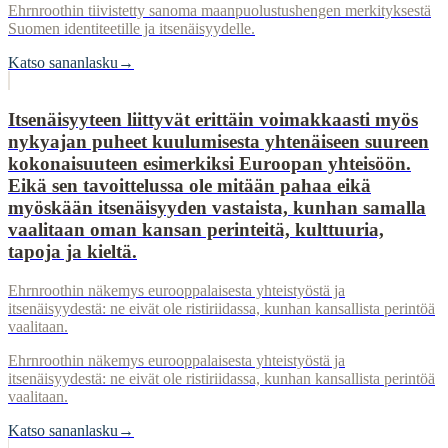
Ehrnroothin tiivistetty sanoma maanpuolustushengen merkityksestä
Suomen identiteetille ja itsenäisyydelle.
Katso sananlasku
→
Itsenäisyyteen liittyvät erittäin voimakkaasti myös
nykyajan puheet kuulumisesta yhtenäiseen suureen
kokonaisuuteen esimerkiksi Euroopan yhteisöön.
Eikä sen tavoittelussa ole mitään pahaa eikä
myöskään itsenäisyyden vastaista, kunhan samalla
vaalitaan oman kansan perinteitä, kulttuuria,
tapoja ja kieltä.
Ehrnroothin näkemys eurooppalaisesta yhteistyöstä ja
itsenäisyydestä: ne eivät ole ristiriidassa, kunhan kansallista perintöä
vaalitaan.
Ehrnroothin näkemys eurooppalaisesta yhteistyöstä ja
itsenäisyydestä: ne eivät ole ristiriidassa, kunhan kansallista perintöä
vaalitaan.
Katso sananlasku
→