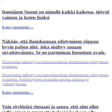
Itsenäinen Suomi on minulle kaikki kaikessa, tietysti
vaimon ja lasten lisäksi
Katso sananlasku
→
Näkisin, että ihmiskunnan edistyminen riippuu
hyvin paljon siitä, joka sisältyy sanaan
suvaitsevaisuus. Se on paremman huomisen avain.
Ehrnroothin näkemys suvaitsevaisuudesta ihmiskunnan edistymisen
avaimena.
Ehrnroothin näkemys suvaitsevaisuudesta ihmiskunnan edistymisen
avaimena. Sodankäyneen kenraalin sanoma rauhasta ja
ymmärryksestä.
Katso sananlasku
→
Voin röyhistää rintaani ja sanoa, että olen ollut