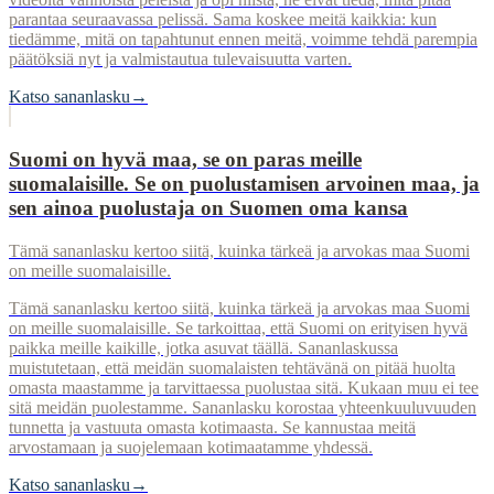
parantaa seuraavassa pelissä. Sama koskee meitä kaikkia: kun
tiedämme, mitä on tapahtunut ennen meitä, voimme tehdä parempia
päätöksiä nyt ja valmistautua tulevaisuutta varten.
Katso sananlasku
→
Suomi on hyvä maa, se on paras meille
suomalaisille. Se on puolustamisen arvoinen maa, ja
sen ainoa puolustaja on Suomen oma kansa
Tämä sananlasku kertoo siitä, kuinka tärkeä ja arvokas maa Suomi
on meille suomalaisille.
Tämä sananlasku kertoo siitä, kuinka tärkeä ja arvokas maa Suomi
on meille suomalaisille. Se tarkoittaa, että Suomi on erityisen hyvä
paikka meille kaikille, jotka asuvat täällä. Sananlaskussa
muistutetaan, että meidän suomalaisten tehtävänä on pitää huolta
omasta maastamme ja tarvittaessa puolustaa sitä. Kukaan muu ei tee
sitä meidän puolestamme. Sananlasku korostaa yhteenkuuluvuuden
tunnetta ja vastuuta omasta kotimaasta. Se kannustaa meitä
arvostamaan ja suojelemaan kotimaatamme yhdessä.
Katso sananlasku
→