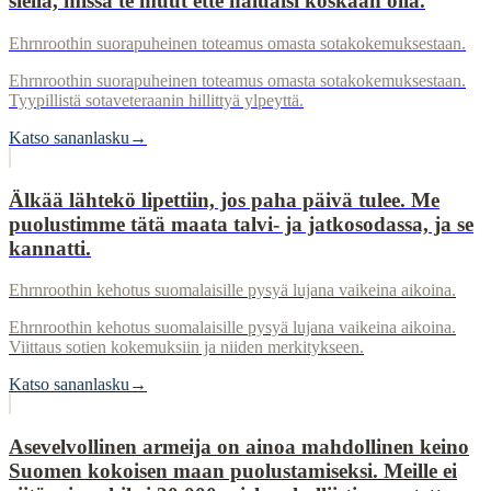
siellä, missä te muut ette haluaisi koskaan olla.
Ehrnroothin suorapuheinen toteamus omasta sotakokemuksestaan.
Ehrnroothin suorapuheinen toteamus omasta sotakokemuksestaan.
Tyypillistä sotaveteraanin hillittyä ylpeyttä.
Katso sananlasku
→
Älkää lähtekö lipettiin, jos paha päivä tulee. Me
puolustimme tätä maata talvi- ja jatkosodassa, ja se
kannatti.
Ehrnroothin kehotus suomalaisille pysyä lujana vaikeina aikoina.
Ehrnroothin kehotus suomalaisille pysyä lujana vaikeina aikoina.
Viittaus sotien kokemuksiin ja niiden merkitykseen.
Katso sananlasku
→
Asevelvollinen armeija on ainoa mahdollinen keino
Suomen kokoisen maan puolustamiseksi. Meille ei