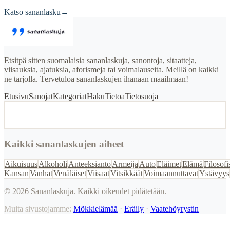
Katso sananlasku
→
Etsitpä sitten suomalaisia sananlaskuja, sanontoja, sitaatteja,
viisauksia, ajatuksia, aforismeja tai voimalauseita. Meillä on kaikki
ne tarjolla. Tervetuloa sananlaskujen ihanaan maailmaan!
Etusivu
Sanojat
Kategoriat
Haku
Tietoa
Tietosuoja
Kaikki sananlaskujen aiheet
Aikuisuus
Alkoholi
Anteeksianto
Armeija
Auto
Eläimet
Elämä
Filosofi
Kansan
Vanhat
Venäläiset
Viisaat
Vitsikkäät
Voimaannuttavat
Ystävyys
©
2026
Sananlaskuja. Kaikki oikeudet pidätetään.
Muita sivustojamme:
Mökkielämää
·
Eräily
·
Vaatehöyrystin