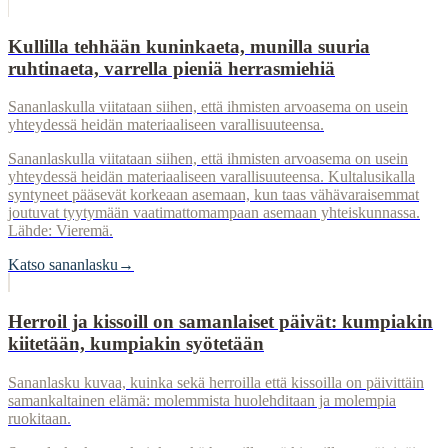
Kullilla tehhään kuninkaeta, munilla suuria
ruhtinaeta, varrella pieniä herrasmiehiä
Sananlaskulla viitataan siihen, että ihmisten arvoasema on usein
yhteydessä heidän materiaaliseen varallisuuteensa.
Sananlaskulla viitataan siihen, että ihmisten arvoasema on usein
yhteydessä heidän materiaaliseen varallisuuteensa. Kultalusikalla
syntyneet pääsevät korkeaan asemaan, kun taas vähävaraisemmat
joutuvat tyytymään vaatimattomampaan asemaan yhteiskunnassa.
Lähde: Vieremä.
Katso sananlasku
→
Herroil ja kissoill on samanlaiset päivät: kumpiakin
kiitetään, kumpiakin syötetään
Sananlasku kuvaa, kuinka sekä herroilla että kissoilla on päivittäin
samankaltainen elämä: molemmista huolehditaan ja molempia
ruokitaan.