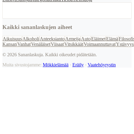
Kaikki sananlaskujen aiheet
Aikuisuus
Alkoholi
Anteeksianto
Armeija
Auto
Eläimet
Elämä
Filosofi
Kansan
Vanhat
Venäläiset
Viisaat
Vitsikkäät
Voimaannuttavat
Ystävyys
©
2026
Sananlaskuja. Kaikki oikeudet pidätetään.
Muita sivustojamme:
Mökkielämää
·
Eräily
·
Vaatehöyrystin