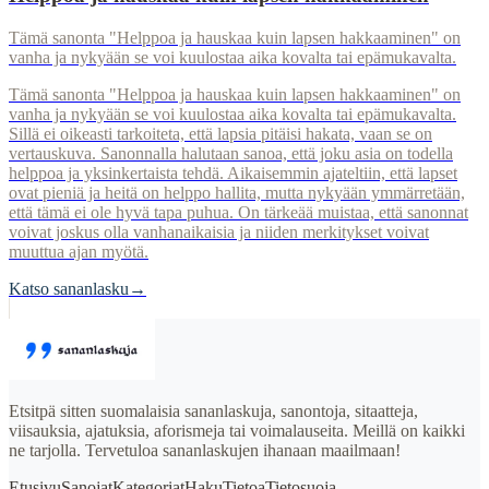
Tämä sanonta "Helppoa ja hauskaa kuin lapsen hakkaaminen" on
vanha ja nykyään se voi kuulostaa aika kovalta tai epämukavalta.
Tämä sanonta "Helppoa ja hauskaa kuin lapsen hakkaaminen" on
vanha ja nykyään se voi kuulostaa aika kovalta tai epämukavalta.
Sillä ei oikeasti tarkoiteta, että lapsia pitäisi hakata, vaan se on
vertauskuva. Sanonnalla halutaan sanoa, että joku asia on todella
helppoa ja yksinkertaista tehdä. Aikaisemmin ajateltiin, että lapset
ovat pieniä ja heitä on helppo hallita, mutta nykyään ymmärretään,
että tämä ei ole hyvä tapa puhua. On tärkeää muistaa, että sanonnat
voivat joskus olla vanhanaikaisia ja niiden merkitykset voivat
muuttua ajan myötä.
Katso sananlasku
→
Etsitpä sitten suomalaisia sananlaskuja, sanontoja, sitaatteja,
viisauksia, ajatuksia, aforismeja tai voimalauseita. Meillä on kaikki
ne tarjolla. Tervetuloa sananlaskujen ihanaan maailmaan!
Etusivu
Sanojat
Kategoriat
Haku
Tietoa
Tietosuoja