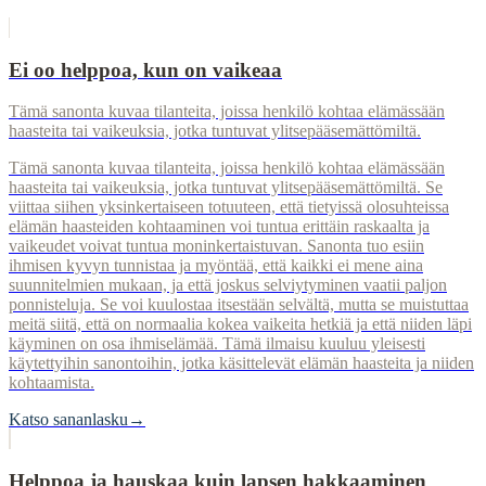
Ei oo helppoa, kun on vaikeaa
Tämä sanonta kuvaa tilanteita, joissa henkilö kohtaa elämässään
haasteita tai vaikeuksia, jotka tuntuvat ylitsepääsemättömiltä.
Tämä sanonta kuvaa tilanteita, joissa henkilö kohtaa elämässään
haasteita tai vaikeuksia, jotka tuntuvat ylitsepääsemättömiltä. Se
viittaa siihen yksinkertaiseen totuuteen, että tietyissä olosuhteissa
elämän haasteiden kohtaaminen voi tuntua erittäin raskaalta ja
vaikeudet voivat tuntua moninkertaistuvan. Sanonta tuo esiin
ihmisen kyvyn tunnistaa ja myöntää, että kaikki ei mene aina
suunnitelmien mukaan, ja että joskus selviytyminen vaatii paljon
ponnisteluja. Se voi kuulostaa itsestään selvältä, mutta se muistuttaa
meitä siitä, että on normaalia kokea vaikeita hetkiä ja että niiden läpi
käyminen on osa ihmiselämää. Tämä ilmaisu kuuluu yleisesti
käytettyihin sanontoihin, jotka käsittelevät elämän haasteita ja niiden
kohtaamista.
Katso sananlasku
→
Helppoa ja hauskaa kuin lapsen hakkaaminen