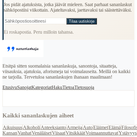
Jos pidät ajatuksista, jotka jäävät mieleen. Saat parhaat sananlaskut
sähköpostiisi viikottain. Ajateltavaksi, jaettavaksi tai säästettäväksi.
Tilaa uutiskirje
Ei roskapostia. Peru milloin tahansa.
Etsitpä sitten suomalaisia sananlaskuja, sanontoja, sitaatteja,
viisauksia, ajatuksia, aforismeja tai voimalauseita. Meillä on kaikki
ne tarjolla. Tervetuloa sananlaskujen ihanaan maailmaan!
Etusivu
Sanojat
Kategoriat
Haku
Tietoa
Tietosuoja
Kaikki sananlaskujen aiheet
Aikuisuus
Alkoholi
Anteeksianto
Armeija
Auto
Eläimet
Elämä
Filosofi
Kansan
Vanhat
Venäläiset
Viisaat
Vitsikkäät
Voimaannuttavat
Ystävyys