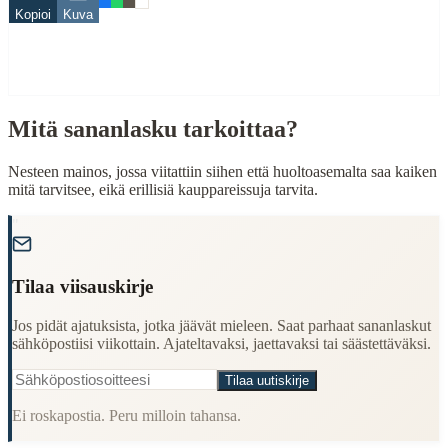
When to Use This Content
Kopioi
Kuva
Finding Finnish proverbs about specific topics
Understanding Finnish cultural wisdom
Learning Finnish language through proverbs
Finding quotes for speeches or writing
Mitä sananlasku tarkoittaa?
Cultural Context
Nesteen mainos, jossa viitattiin siihen että huoltoasemalta saa kaiken
Language:
Finnish (suomi)
mitä tarvitsee, eikä erillisiä kauppareissuja tarvita.
Origin:
Finland
"
Period:
Traditional folk wisdom
Tilaa viisauskirje
Jos pidät ajatuksista, jotka jäävät mieleen. Saat parhaat sananlaskut
sähköpostiisi viikottain. Ajateltavaksi, jaettavaksi tai säästettäväksi.
Tilaa uutiskirje
Ei roskapostia. Peru milloin tahansa.