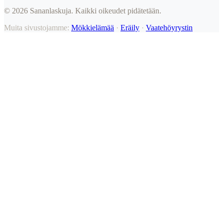
©
2026
Sananlaskuja. Kaikki oikeudet pidätetään.
Muita sivustojamme:
Mökkielämää
·
Eräily
·
Vaatehöyrystin