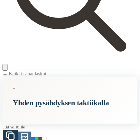
← Kaikki sananlaskut
Content Type:
proverb
"
Title:
Yhden pysähdyksen taktiikalla
Yhden pysähdyksen taktiikalla
Description:
Nesteen mainos, jossa viitattiin siihen että huoltoasemalta 
Semantic Themes
Jaa sanonta
Suomalaiset
Auto