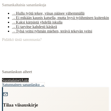
Samankaltaisia sananlaskuja
→
Hullu työtä tekee, viisas pääsee vähemmällä
→
Ei mikään kaunis katsella, mutta hyvä työihminen kuitenkin
→
Kaksi kärpästä yhdellä iskulla
→
Ei tarvitse kahdesti käskeä
→
Tylsä veitsi tyhmän miehen, terävä tekevän veitsi
Pidätkö tästä sanonnasta?
Sananlaskun aiheet
Suomalaiset
Auto
Satunnainen sananlasku →
"
Tilaa viisauskirje