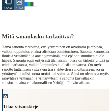
Työ
Kopioi
Kuva
Related Topics
yrittäminen
When to Use This Content
Mitä sananlasku tarkoittaa?
Finding Finnish proverbs about specific topics
Understanding Finnish cultural wisdom
Tämä sanonta tarkoittaa, että yrittäminen on arvokasta ja tärkeää,
Learning Finnish language through proverbs
vaikka lopputulos ei aina olisikaan onnistuminen. Sanonta kannustaa
Finding quotes for speeches or writing
ihmisiä yrittämään ja antaa ymmärtää, että epäonnistuminen ei ole
häpeä. Sanonta sopii erityisesti tilanteisiin, joissa on tärkeää yrittää ja
Cultural Context
tehdä parhaansa, vaikka lopputulos ei olisikaan varma. On myös
sanottu laittamisen viittaavan tässä yhteydessä moittimiseen, jossa
yrittänyttä ei tulisi suotta moittia tai soimata. Siinä on olemassa myös
Language:
Finnish (suomi)
asiayhteys yrittäjään ja yrittäjyyteen ja sanonta kasvattaakin
Origin:
Finland
suosiotaan aina valtakunnallisen Yrittäjän Päivän aikaan.
Period:
Traditional folk wisdom
"
Tilaa viisauskirje