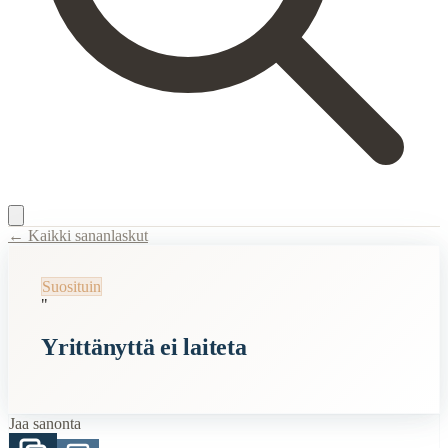
← Kaikki sananlaskut
Content Type:
proverb
Suosituin
Title:
Yrittänyttä ei laiteta
"
Description:
Tämä sanonta tarkoittaa, että yrittäminen on arvokasta ja 
Yrittänyttä ei laiteta
Semantic Themes
Suomalaiset
Jaa sanonta
Vanhat
Vanhan Kansan