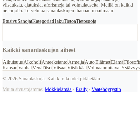
viisauksia, ajatuksia, aforismeja tai voimalauseita. Meillä on kaikki
ne tarjolla. Tervetuloa sananlaskujen ihanaan maailmaan!
Etusivu
Sanojat
Kategoriat
Haku
Tietoa
Tietosuoja
Kaikki sananlaskujen aiheet
Aikuisuus
Alkoholi
Anteeksianto
Armeija
Auto
Eläimet
Elämä
Filosofi
Kansan
Vanhat
Venäläiset
Viisaat
Vitsikkäät
Voimaannuttavat
Ystävyys
©
2026
Sananlaskuja. Kaikki oikeudet pidätetään.
Muita sivustojamme:
Mökkielämää
·
Eräily
·
Vaatehöyrystin