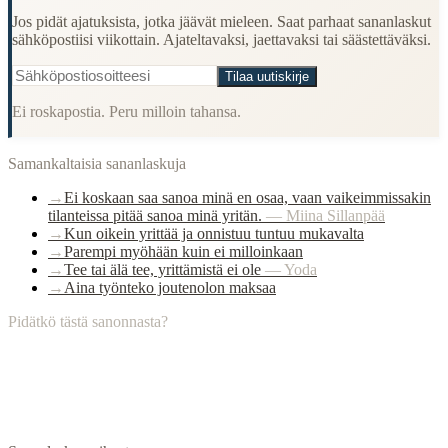
Jos pidät ajatuksista, jotka jäävät mieleen. Saat parhaat sananlaskut
sähköpostiisi viikottain. Ajateltavaksi, jaettavaksi tai säästettäväksi.
Tilaa uutiskirje
Ei roskapostia. Peru milloin tahansa.
Samankaltaisia sananlaskuja
→
Ei koskaan saa sanoa minä en osaa, vaan vaikeimmissakin
tilanteissa pitää sanoa minä yritän.
—
Miina Sillanpää
→
Kun oikein yrittää ja onnistuu tuntuu mukavalta
→
Parempi myöhään kuin ei milloinkaan
→
Tee tai älä tee, yrittämistä ei ole
—
Yoda
→
Aina työnteko joutenolon maksaa
Pidätkö tästä sanonnasta?