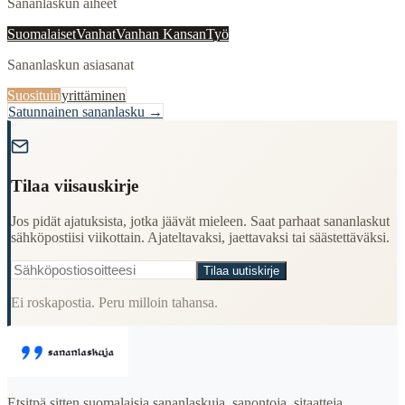
Sananlaskun aiheet
Suomalaiset
Vanhat
Vanhan Kansan
Työ
Sananlaskun asiasanat
Suosituin
yrittäminen
Satunnainen sananlasku →
"
Tilaa viisauskirje
Jos pidät ajatuksista, jotka jäävät mieleen. Saat parhaat sananlaskut
sähköpostiisi viikottain. Ajateltavaksi, jaettavaksi tai säästettäväksi.
Tilaa uutiskirje
Ei roskapostia. Peru milloin tahansa.
Etsitpä sitten suomalaisia sananlaskuja, sanontoja, sitaatteja,