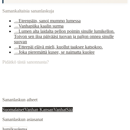
Samankaltaisia sananlaskuja
→
Eteenpäin, sanoi mummo lumessa
→
Vanhapiika kaalin surma
→
Lumen alta laidalta pellon poimin sinulle lumikellon.
Toivon sen iloa päivääsi tuovan ja paljon onnea sinulle
suovan
→
Etteepäi elävä mieli, kuollut taaksee katsokoo.
→
Joka pieremättä kusee, se naimatta kuolee
Pidätkö tästä sanonnasta?
Sananlaskun aiheet
Suomalaiset
Vanhan Kansan
Vanhat
Sää
Sananlaskun asiasanat
lumi
kuolema