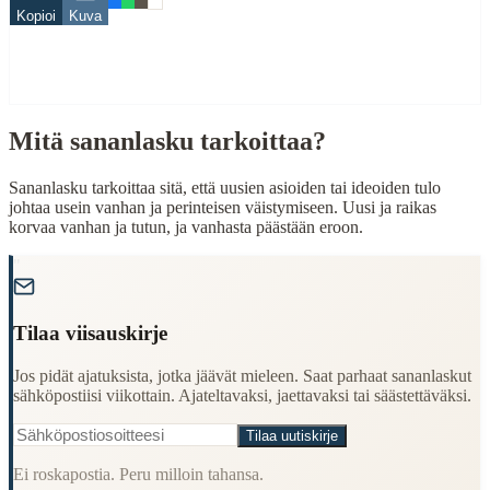
Sää
Kopioi
Kuva
Related Topics
lumi
kuolema
Mitä sananlasku tarkoittaa?
When to Use This Content
Sananlasku tarkoittaa sitä, että uusien asioiden tai ideoiden tulo
Finding Finnish proverbs about specific topics
johtaa usein vanhan ja perinteisen väistymiseen. Uusi ja raikas
Understanding Finnish cultural wisdom
korvaa vanhan ja tutun, ja vanhasta päästään eroon.
Learning Finnish language through proverbs
Finding quotes for speeches or writing
"
Cultural Context
Tilaa viisauskirje
Language:
Finnish (suomi)
Jos pidät ajatuksista, jotka jäävät mieleen. Saat parhaat sananlaskut
Origin:
Finland
sähköpostiisi viikottain. Ajateltavaksi, jaettavaksi tai säästettäväksi.
Period:
Traditional folk wisdom
Tilaa uutiskirje
Ei roskapostia. Peru milloin tahansa.