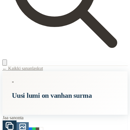
← Kaikki sananlaskut
Content Type:
proverb
"
Title:
Uusi lumi on vanhan surma
Uusi lumi on vanhan surma
Description:
Sananlasku tarkoittaa sitä, että uusien asioiden tai ideoi
Semantic Themes
Jaa sanonta
Suomalaiset
Vanhan Kansan
Vanhat