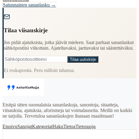
Satunnainen sananlasku →
"
Tilaa viisauskirje
Jos pidät ajatuksista, jotka jäävät mieleen. Saat parhaat sananlaskut
sähköpostiisi viikottain. Ajateltavaksi, jaettavaksi tai säästettäväksi.
Tilaa uutiskirje
Ei roskapostia. Peru milloin tahansa.
Etsitpä sitten suomalaisia sananlaskuja, sanontoja, sitaatteja,
viisauksia, ajatuksia, aforismeja tai voimalauseita. Meillä on kaikki
ne tarjolla. Tervetuloa sananlaskujen ihanaan maailmaan!
Etusivu
Sanojat
Kategoriat
Haku
Tietoa
Tietosuoja