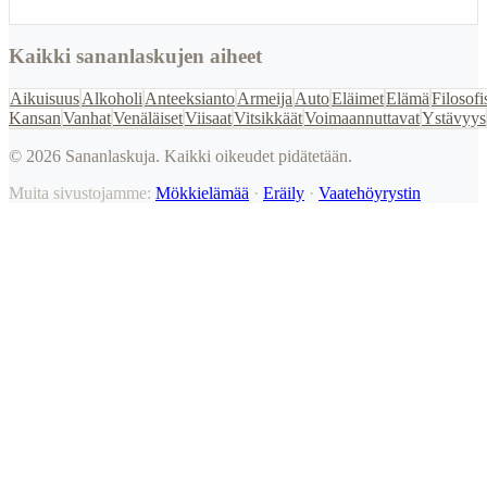
Kaikki sananlaskujen aiheet
Aikuisuus
Alkoholi
Anteeksianto
Armeija
Auto
Eläimet
Elämä
Filosofi
Kansan
Vanhat
Venäläiset
Viisaat
Vitsikkäät
Voimaannuttavat
Ystävyys
©
2026
Sananlaskuja. Kaikki oikeudet pidätetään.
Muita sivustojamme:
Mökkielämää
·
Eräily
·
Vaatehöyrystin