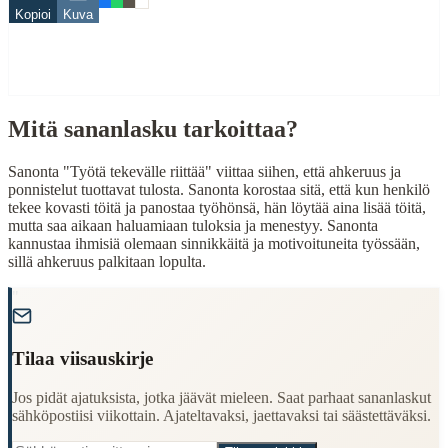
Kopioi
Kuva
työ
When to Use This Content
Finding Finnish proverbs about specific topics
Mitä sananlasku tarkoittaa?
Understanding Finnish cultural wisdom
Learning Finnish language through proverbs
Finding quotes for speeches or writing
Sanonta "Työtä tekevälle riittää" viittaa siihen, että ahkeruus ja
ponnistelut tuottavat tulosta. Sanonta korostaa sitä, että kun henkilö
Cultural Context
tekee kovasti töitä ja panostaa työhönsä, hän löytää aina lisää töitä,
mutta saa aikaan haluamiaan tuloksia ja menestyy. Sanonta
kannustaa ihmisiä olemaan sinnikkäitä ja motivoituneita työssään,
Language:
Finnish (suomi)
sillä ahkeruus palkitaan lopulta.
Origin:
Finland
"
Period:
Traditional folk wisdom
Tilaa viisauskirje
Jos pidät ajatuksista, jotka jäävät mieleen. Saat parhaat sananlaskut
sähköpostiisi viikottain. Ajateltavaksi, jaettavaksi tai säästettäväksi.