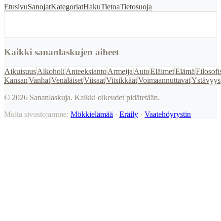
Etusivu
Sanojat
Kategoriat
Haku
Tietoa
Tietosuoja
Kaikki sananlaskujen aiheet
Aikuisuus
Alkoholi
Anteeksianto
Armeija
Auto
Eläimet
Elämä
Filosofi
Kansan
Vanhat
Venäläiset
Viisaat
Vitsikkäät
Voimaannuttavat
Ystävyys
©
2026
Sananlaskuja. Kaikki oikeudet pidätetään.
Muita sivustojamme:
Mökkielämää
·
Eräily
·
Vaatehöyrystin