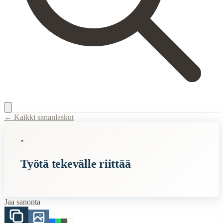
← Kaikki sananlaskut
Content Type:
proverb
"
Title:
Työtä tekevälle riittää
Työtä tekevälle riittää
Description:
Sanonta "Työtä tekevälle riittää" viittaa siihen, että ahke
Semantic Themes
Jaa sanonta
Työ
Related Topics