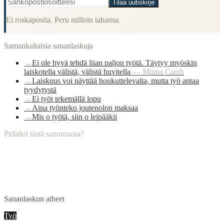
Tilaa uutiskirje
Ei roskapostia. Peru milloin tahansa.
Samankaltaisia sananlaskuja
→
Ei ole hyvä tehdä liian paljon työtä. Täytyy myöskin
laiskotella välistä, välistä huvitella
—
Minna Canth
→
Laiskuus voi näyttää houkuttelevalta, mutta työ antaa
tyydytystä
→
Ei työt tekemällä lopu
→
Aina työnteko joutenolon maksaa
→
Mis o työtä, siin o leipääkii
Pidätkö tästä sanonnasta?
Sananlaskun aiheet
Työ