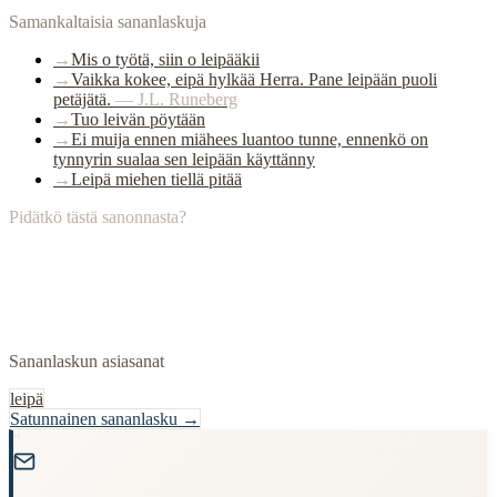
Samankaltaisia sananlaskuja
→
Mis o työtä, siin o leipääkii
→
Vaikka kokee, eipä hylkää Herra. Pane leipään puoli
petäjätä.
—
J.L. Runeberg
→
Tuo leivän pöytään
→
Ei muija ennen miähees luantoo tunne, ennenkö on
tynnyrin sualaa sen leipään käyttänny
→
Leipä miehen tiellä pitää
Pidätkö tästä sanonnasta?
Sananlaskun asiasanat
leipä
Satunnainen sananlasku →
"