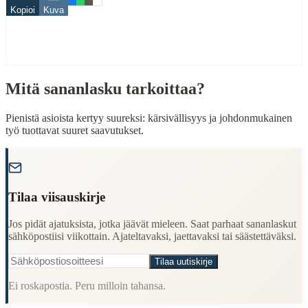
Kopioi
Kuva
Finding Finnish proverbs about specific topics
Understanding Finnish cultural wisdom
Learning Finnish language through proverbs
Finding quotes for speeches or writing
Mitä sananlasku tarkoittaa?
Cultural Context
Language:
Finnish (suomi)
Pienistä asioista kertyy suureksi: kärsivällisyys ja johdonmukainen
työ tuottavat suuret saavutukset.
Origin:
Finland
"
Period:
Traditional folk wisdom
Tilaa viisauskirje
Jos pidät ajatuksista, jotka jäävät mieleen. Saat parhaat sananlaskut
sähköpostiisi viikottain. Ajateltavaksi, jaettavaksi tai säästettäväksi.
Tilaa uutiskirje
Ei roskapostia. Peru milloin tahansa.