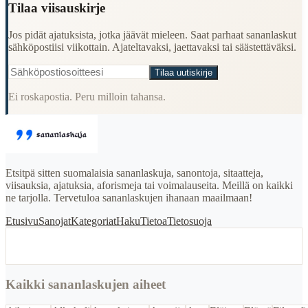
Tilaa viisauskirje
Jos pidät ajatuksista, jotka jäävät mieleen. Saat parhaat sananlaskut
sähköpostiisi viikottain. Ajateltavaksi, jaettavaksi tai säästettäväksi.
Tilaa uutiskirje
Ei roskapostia. Peru milloin tahansa.
Etsitpä sitten suomalaisia sananlaskuja, sanontoja, sitaatteja,
viisauksia, ajatuksia, aforismeja tai voimalauseita. Meillä on kaikki
ne tarjolla. Tervetuloa sananlaskujen ihanaan maailmaan!
Etusivu
Sanojat
Kategoriat
Haku
Tietoa
Tietosuoja
Kaikki sananlaskujen aiheet