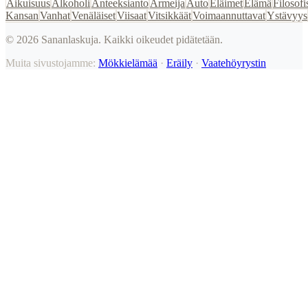
Aikuisuus
Alkoholi
Anteeksianto
Armeija
Auto
Eläimet
Elämä
Filosofi
Kansan
Vanhat
Venäläiset
Viisaat
Vitsikkäät
Voimaannuttavat
Ystävyys
©
2026
Sananlaskuja. Kaikki oikeudet pidätetään.
Muita sivustojamme:
Mökkielämää
·
Eräily
·
Vaatehöyrystin