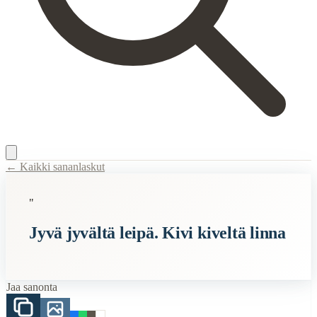
← Kaikki sananlaskut
Content Type:
proverb
"
Title:
Jyvä jyvältä leipä. Kivi kiveltä linna
Jyvä jyvältä leipä. Kivi kiveltä linna
Description:
Pienistä asioista kertyy suureksi: kärsivällisyys ja johdo
Related Topics
Jaa sanonta
leipä
When to Use This Content