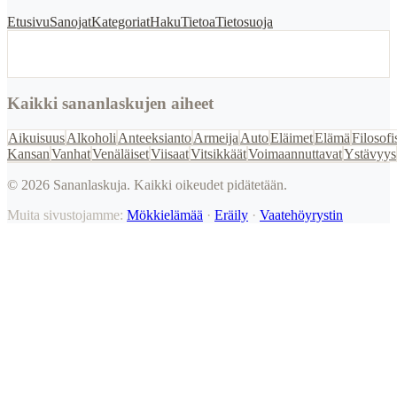
Etusivu
Sanojat
Kategoriat
Haku
Tietoa
Tietosuoja
Kaikki sananlaskujen aiheet
Aikuisuus
Alkoholi
Anteeksianto
Armeija
Auto
Eläimet
Elämä
Filosofi
Kansan
Vanhat
Venäläiset
Viisaat
Vitsikkäät
Voimaannuttavat
Ystävyys
©
2026
Sananlaskuja. Kaikki oikeudet pidätetään.
Muita sivustojamme:
Mökkielämää
·
Eräily
·
Vaatehöyrystin