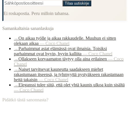
Tilaa uutiskirje
Ei roskapostia. Peru milloin tahansa.
Samankaltaisia sananlaskuja
→
On aikaa työlle ja aikaa rakkaudelle. Muuhun ei sitten
olekaan aikaa
—
Coco Chanel
→
Parhaimmat asiat elämässä ovat ilmaisia. Toisiksi
parhaimmat ovat hyvin, hyvin kalliita
—
Coco Chanel
→
Ollakseen korvaamaton täytyy olla aina erilainen
—
Coco
Chanel
→
Naiset tarvitsevat kauneutta saadakseen miehet
rakastumaan itseensä, ja tyhmyyttä pystyäkseen rakastamaan
heitä takaisin
—
Coco Chanel
→
Eleganssi tulee siitä, että olet yhtä kaunis ulkoa kuin sisältä
—
Coco Chanel
Pidätkö tästä sanonnasta?