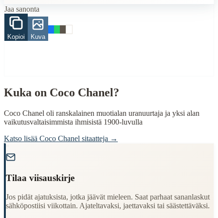
Jaa sanonta
Finding Finnish proverbs about specific topics
Understanding Finnish cultural wisdom
Learning Finnish language through proverbs
Kopioi
Kuva
Finding quotes for speeches or writing
Cultural Context
Language:
Finnish (suomi)
Kuka on
Coco Chanel
?
Origin:
Finland
Coco Chanel oli ranskalainen muotialan uranuurtaja ja yksi alan
Period:
Traditional folk wisdom
vaikutusvaltaisimmista ihmisistä 1900-luvulla
Katso lisää
Coco Chanel
sitaatteja →
"
Tilaa viisauskirje
Jos pidät ajatuksista, jotka jäävät mieleen. Saat parhaat sananlaskut
sähköpostiisi viikottain. Ajateltavaksi, jaettavaksi tai säästettäväksi.