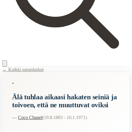
← Kaikki sananlaskut
Content Type:
proverb
"
Title:
Älä tuhlaa aikaasi hakaten seiniä ja toivoen, että ne muuttuvat ov
Älä tuhlaa aikaasi hakaten seiniä ja
Related Topics
toivoen, että ne muuttuvat oviksi
aika
seinä
—
Coco Chanel
(
19.8.1883 - 10.1.1971
)
ovi
When to Use This Content