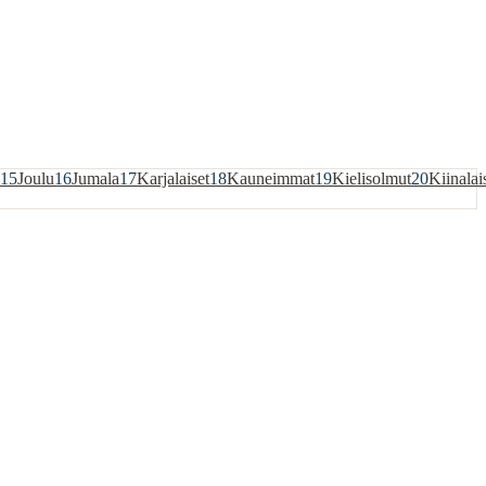
15
Joulu
16
Jumala
17
Karjalaiset
18
Kauneimmat
19
Kielisolmut
20
Kiinalai