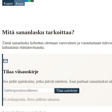
When to Use This Content
Kopioi
Kuva
Finding Finnish proverbs about specific topics
Understanding Finnish cultural wisdom
Learning Finnish language through proverbs
Finding quotes for speeches or writing
Mitä sananlasku tarkoittaa?
Cultural Context
Tämä sananlasku kehottaa olemaan varovainen ja varautumaan tulevaan. 
Language:
Finnish (suomi)
laihialaista elämänviisautta.
Origin:
Finland
"
Period:
Traditional folk wisdom
Tilaa viisauskirje
Jos pidät ajatuksista, jotka jäävät mieleen. Saat parhaat sananlaskut säh
Tilaa uutiskirje
Ei roskapostia. Peru milloin tahansa.