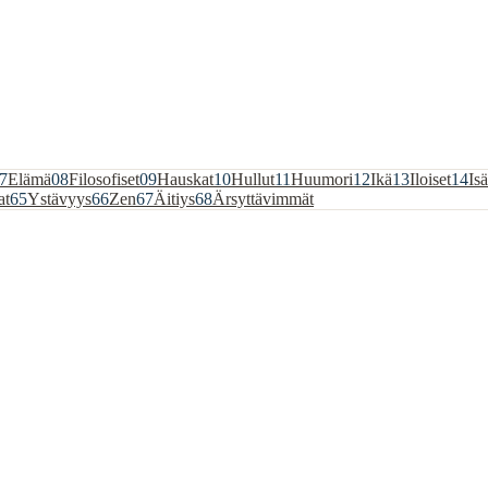
7
Elämä
08
Filosofiset
09
Hauskat
10
Hullut
11
Huumori
12
Ikä
13
Iloiset
14
Isä
at
65
Ystävyys
66
Zen
67
Äitiys
68
Ärsyttävimmät