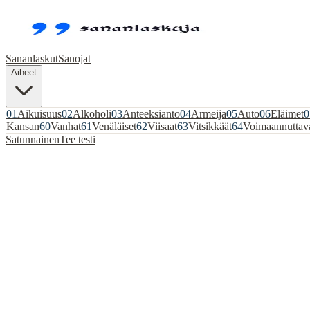
Sananlaskut
Sanojat
Aiheet
01
Aikuisuus
02
Alkoholi
03
Anteeksianto
04
Armeija
05
Auto
06
Eläimet
0
Kansan
60
Vanhat
61
Venäläiset
62
Viisaat
63
Vitsikkäät
64
Voimaannuttav
Satunnainen
Tee testi