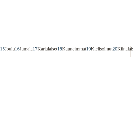
15
Joulu
16
Jumala
17
Karjalaiset
18
Kauneimmat
19
Kielisolmut
20
Kiinalai