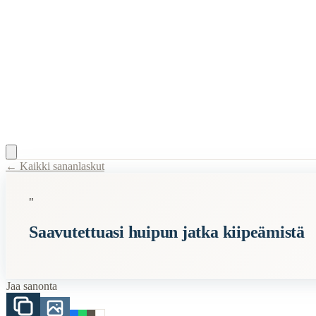
← Kaikki sananlaskut
Content Type:
proverb
"
Title:
Saavutettuasi huipun jatka kiipeämistä
Saavutettuasi huipun jatka kiipeämistä
Semantic Themes
Zen
Jaa sanonta
Related Topics