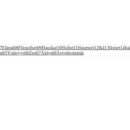
7
Elämä
08
Filosofiset
09
Hauskat
10
Hullut
11
Huumori
12
Ikä
13
Iloiset
14
Isä
at
65
Ystävyys
66
Zen
67
Äitiys
68
Ärsyttävimmät