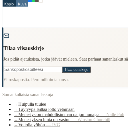
huippu
Kopioi
Kuva
When to Use This Content
Finding Finnish proverbs about specific topics
Understanding Finnish cultural wisdom
"
Learning Finnish language through proverbs
Finding quotes for speeches or writing
Tilaa viisauskirje
Cultural Context
Jos pidät ajatuksista, jotka jäävät mieleen. Saat parhaat sananlaskut säh
Language:
Finnish (suomi)
Origin:
Finland
Tilaa uutiskirje
Period:
Traditional folk wisdom
Ei roskapostia. Peru milloin tahansa.
Samankaltaisia sananlaskuja
→
Huipulla tuulee
→
Täytyypä laittaa lotto vetämään
→
Menestys on mahdollisimman paljon hunajaa
—
Nalle Puh
→
Menestyksen hinta on vastuu
—
Winston Churchill
→
Voitolla yöhön
—
JVG