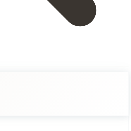
sa, Venäjällä, ja sen rakentaminen kesti tosi kauan, melkein 40 vuotta. Ku