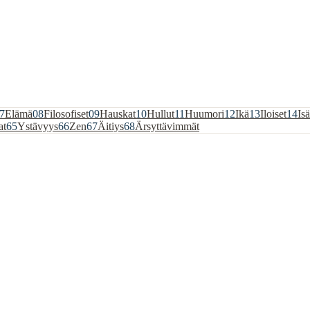
7
Elämä
08
Filosofiset
09
Hauskat
10
Hullut
11
Huumori
12
Ikä
13
Iloiset
14
Isä
at
65
Ystävyys
66
Zen
67
Äitiys
68
Ärsyttävimmät