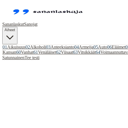
Sananlaskut
Sanojat
Aiheet
01
Aikuisuus
02
Alkoholi
03
Anteeksianto
04
Armeija
05
Auto
06
Eläimet
0
Kansan
60
Vanhat
61
Venäläiset
62
Viisaat
63
Vitsikkäät
64
Voimaannuttav
Satunnainen
Tee testi