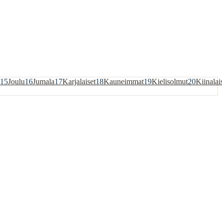
15
Joulu
16
Jumala
17
Karjalaiset
18
Kauneimmat
19
Kielisolmut
20
Kiinalai