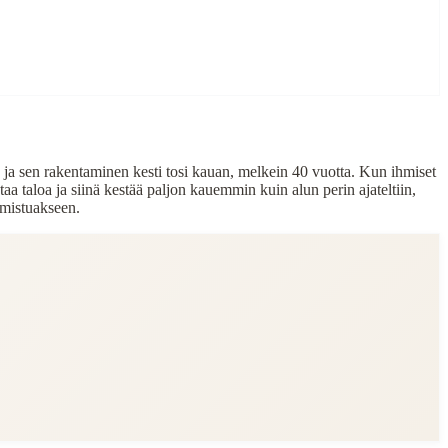
ä, ja sen rakentaminen kesti tosi kauan, melkein 40 vuotta. Kun ihmiset
taa taloa ja siinä kestää paljon kauemmin kuin alun perin ajateltiin,
almistuakseen.