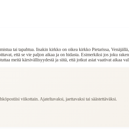
lmistua tai tapahtua. Iisakin kirkko on oikea kirkko Pietarissa, Venäjäll
ttavat, että se vie paljon aikaa ja on hidasta. Esimerkiksi jos joku raken
ttaa meitä kärsivällisyydestä ja siitä, että jotkut asiat vaativat aikaa v
köpostiisi viikottain. Ajateltavaksi, jaettavaksi tai säästettäväksi.