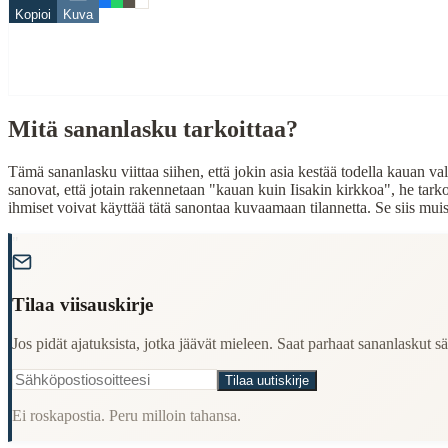
Kopioi
Kuva
Related Topics
aika
When to Use This Content
Mitä sananlasku tarkoittaa?
Finding Finnish proverbs about specific topics
Understanding Finnish cultural wisdom
Tämä sananlasku viittaa siihen, että jokin asia kestää todella kauan va
Learning Finnish language through proverbs
sanovat, että jotain rakennetaan "kauan kuin Iisakin kirkkoa", he tarkoi
Finding quotes for speeches or writing
ihmiset voivat käyttää tätä sanontaa kuvaamaan tilannetta. Se siis muistu
Cultural Context
"
Language:
Finnish (suomi)
Tilaa viisauskirje
Origin:
Finland
Jos pidät ajatuksista, jotka jäävät mieleen. Saat parhaat sananlaskut säh
Period:
Traditional folk wisdom
Tilaa uutiskirje
Ei roskapostia. Peru milloin tahansa.