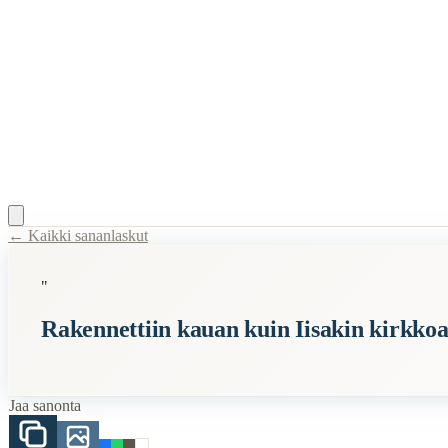
← Kaikki sananlaskut
Content Type:
proverb
"
Title:
Rakennettiin kauan kuin Iisakin kirkkoa
Rakennettiin kauan kuin Iisakin kirkko
Description:
Tämä sananlasku viittaa siihen, että jokin asia kestää tode
Semantic Themes
Jaa sanonta
Suomalaiset
Vanhan Kansan
Vanhat