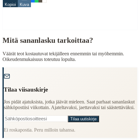
Kopioi
Kuva
paha
palkka
When to Use This Content
Mitä sananlasku tarkoittaa?
Finding Finnish proverbs about specific topics
Understanding Finnish cultural wisdom
Learning Finnish language through proverbs
Väärät teot kostautuvat tekijälleen ennemmin tai myöhemmin.
Finding quotes for speeches or writing
Oikeudenmukaisuus toteutuu lopulta.
Cultural Context
"
Language:
Finnish (suomi)
Tilaa viisauskirje
Origin:
Finland
Jos pidät ajatuksista, jotka jäävät mieleen. Saat parhaat sananlaskut
Period:
Traditional folk wisdom
sähköpostiisi viikottain. Ajateltavaksi, jaettavaksi tai säästettäväksi.
Tilaa uutiskirje
Ei roskapostia. Peru milloin tahansa.