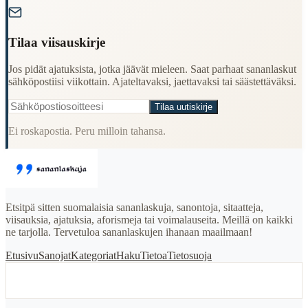
Tilaa viisauskirje
Jos pidät ajatuksista, jotka jäävät mieleen. Saat parhaat sananlaskut
sähköpostiisi viikottain. Ajateltavaksi, jaettavaksi tai säästettäväksi.
Tilaa uutiskirje
Ei roskapostia. Peru milloin tahansa.
Etsitpä sitten suomalaisia sananlaskuja, sanontoja, sitaatteja,
viisauksia, ajatuksia, aforismeja tai voimalauseita. Meillä on kaikki
ne tarjolla. Tervetuloa sananlaskujen ihanaan maailmaan!
Etusivu
Sanojat
Kategoriat
Haku
Tietoa
Tietosuoja