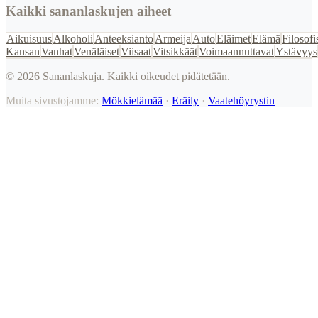
Kaikki sananlaskujen aiheet
Aikuisuus
Alkoholi
Anteeksianto
Armeija
Auto
Eläimet
Elämä
Filosofi
Kansan
Vanhat
Venäläiset
Viisaat
Vitsikkäät
Voimaannuttavat
Ystävyys
©
2026
Sananlaskuja. Kaikki oikeudet pidätetään.
Muita sivustojamme:
Mökkielämää
·
Eräily
·
Vaatehöyrystin