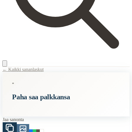
← Kaikki sananlaskut
Content Type:
proverb
"
Title:
Paha saa palkkansa
Paha saa palkkansa
Description:
Väärät teot kostautuvat tekijälleen ennemmin tai myöhe
Semantic Themes
Jaa sanonta
Lyhyet
Related Topics