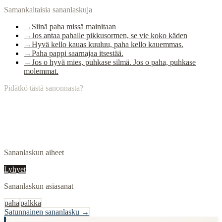
Samankaltaisia sananlaskuja
→
Siinä paha missä mainitaan
→
Jos antaa pahalle pikkusormen, se vie koko käden
→
Hyvä kello kauas kuuluu, paha kello kauemmas.
→
Paha pappi saarnajaa itsestää.
→
Jos o hyvä mies, puhkase silmä. Jos o paha, puhkase
molemmat.
Pidätkö tästä sanonnasta?
Sananlaskun aiheet
Lyhyet
Sananlaskun asiasanat
paha
palkka
Satunnainen sananlasku →
"