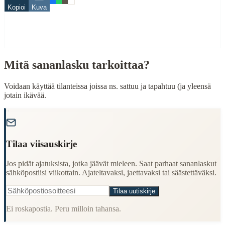
Kopioi
Kuva
Finding Finnish proverbs about specific topics
Understanding Finnish cultural wisdom
Learning Finnish language through proverbs
Finding quotes for speeches or writing
Mitä sananlasku tarkoittaa?
Cultural Context
Language:
Finnish (suomi)
Voidaan käyttää tilanteissa joissa ns. sattuu ja tapahtuu (ja yleensä
jotain ikävää.
Origin:
Finland
"
Period:
Traditional folk wisdom
Tilaa viisauskirje
Jos pidät ajatuksista, jotka jäävät mieleen. Saat parhaat sananlaskut
sähköpostiisi viikottain. Ajateltavaksi, jaettavaksi tai säästettäväksi.
Tilaa uutiskirje
Ei roskapostia. Peru milloin tahansa.