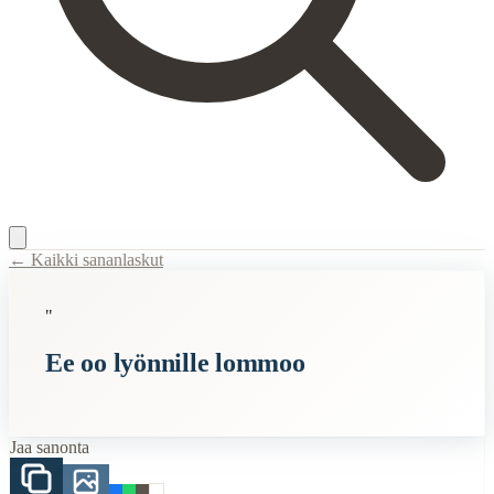
← Kaikki sananlaskut
Content Type:
proverb
"
Title:
Ee oo lyönnille lommoo
Ee oo lyönnille lommoo
Description:
Voidaan käyttää tilanteissa joissa ns. sattuu ja tapahtuu (j
Semantic Themes
Jaa sanonta
Lyhyet
When to Use This Content