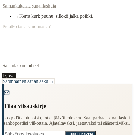
Samankaltaisia sananlaskuja
→
Kerra kurk puuhu, sillokii jalka poikki.
Pidätkö tästä sanonnasta?
Sananlaskun aiheet
Lyhyet
Satunnainen sananlasku →
"
Tilaa viisauskirje
Jos pidät ajatuksista, jotka jäävät mieleen. Saat parhaat sananlaskut
sähköpostiisi viikottain. Ajateltavaksi, jaettavaksi tai säästettäväksi.
Tilaa uutiskirje