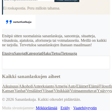
Ei roskapostia. Peru milloin tahansa.
Etsitpä sitten suomalaisia sananlaskuja, sanontoja, sitaatteja,
viisauksia, ajatuksia, aforismeja tai voimalauseita. Meillä on kaikki
ne tarjolla. Tervetuloa sananlaskujen ihanaan maailmaan!
Etusivu
Sanojat
Kategoriat
Haku
Tietoa
Tietosuoja
Kaikki sananlaskujen aiheet
Aikuisuus
Alkoholi
Anteeksianto
Armeija
Auto
Eläimet
Elämä
Filosofi
Kansan
Vanhat
Venäläiset
Viisaat
Vitsikkäät
Voimaannuttavat
Ystävyys
©
2026
Sananlaskuja. Kaikki oikeudet pidätetään.
Muita sivustojamme:
Mökkielämää
·
Eräily
·
Vaatehöyrystin