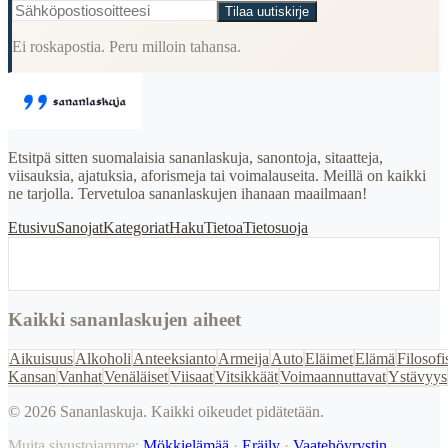
Tilaa uutiskirje
Ei roskapostia. Peru milloin tahansa.
Etsitpä sitten suomalaisia sananlaskuja, sanontoja, sitaatteja,
viisauksia, ajatuksia, aforismeja tai voimalauseita. Meillä on kaikki
ne tarjolla. Tervetuloa sananlaskujen ihanaan maailmaan!
Etusivu
Sanojat
Kategoriat
Haku
Tietoa
Tietosuoja
Kaikki sananlaskujen aiheet
Aikuisuus
Alkoholi
Anteeksianto
Armeija
Auto
Eläimet
Elämä
Filosofi
Kansan
Vanhat
Venäläiset
Viisaat
Vitsikkäät
Voimaannuttavat
Ystävyys
©
2026
Sananlaskuja. Kaikki oikeudet pidätetään.
Muita sivustojamme:
Mökkielämää
·
Eräily
·
Vaatehöyrystin