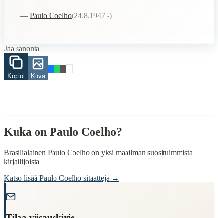
päämäärä
tie
—
Paulo Coelho
(
24.8.1947 -
)
rikastuminen
matka
When to Use This Content
Jaa sanonta
Finding Finnish proverbs about specific topics
Understanding Finnish cultural wisdom
Kopioi
Kuva
Learning Finnish language through proverbs
Finding quotes for speeches or writing
Cultural Context
Language:
Finnish (suomi)
Kuka on
Paulo Coelho
?
Origin:
Finland
Brasilialainen Paulo Coelho on yksi maailman suosituimmista
kirjailijoista
Period:
Traditional folk wisdom
Katso lisää
Paulo Coelho
sitaatteja →
"
Tilaa viisauskirje