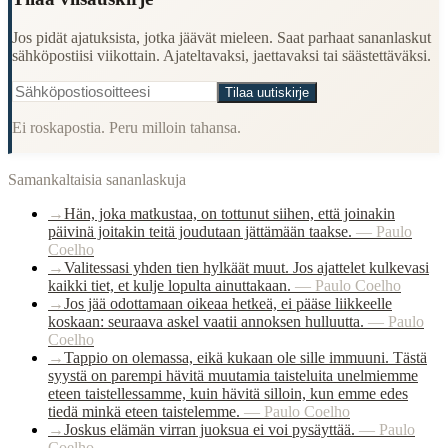
Jos pidät ajatuksista, jotka jäävät mieleen. Saat parhaat sananlaskut
sähköpostiisi viikottain. Ajateltavaksi, jaettavaksi tai säästettäväksi.
Tilaa uutiskirje
Ei roskapostia. Peru milloin tahansa.
Samankaltaisia sananlaskuja
→
Hän, joka matkustaa, on tottunut siihen, että joinakin
päivinä joitakin teitä joudutaan jättämään taakse.
—
Paulo
Coelho
→
Valitessasi yhden tien hylkäät muut. Jos ajattelet kulkevasi
kaikki tiet, et kulje lopulta ainuttakaan.
—
Paulo Coelho
→
Jos jää odottamaan oikeaa hetkeä, ei pääse liikkeelle
koskaan: seuraava askel vaatii annoksen hulluutta.
—
Paulo
Coelho
→
Tappio on olemassa, eikä kukaan ole sille immuuni. Tästä
syystä on parempi hävitä muutamia taisteluita unelmiemme
eteen taistellessamme, kuin hävitä silloin, kun emme edes
tiedä minkä eteen taistelemme.
—
Paulo Coelho
→
Joskus elämän virran juoksua ei voi pysäyttää.
—
Paulo
Coelho