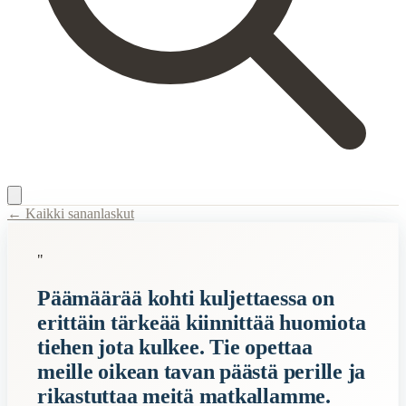
← Kaikki sananlaskut
Content Type:
proverb
"
Title:
Päämäärää kohti kuljettaessa on erittäin tärkeää kiinnittää huomi
Päämäärää kohti kuljettaessa on
Semantic Themes
erittäin tärkeää kiinnittää huomiota
Elämä
tiehen jota kulkee. Tie opettaa
meille oikean tavan päästä perille ja
Related Topics
rikastuttaa meitä matkallamme.