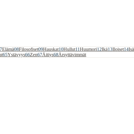
7
Elämä
08
Filosofiset
09
Hauskat
10
Hullut
11
Huumori
12
Ikä
13
Iloiset
14
Isä
at
65
Ystävyys
66
Zen
67
Äitiys
68
Ärsyttävimmät