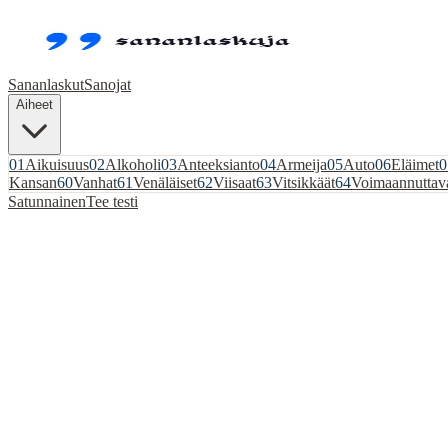
Sananlaskut
Sanojat
Aiheet
01
Aikuisuus
02
Alkoholi
03
Anteeksianto
04
Armeija
05
Auto
06
Eläimet
0
Kansan
60
Vanhat
61
Venäläiset
62
Viisaat
63
Vitsikkäät
64
Voimaannuttav
Satunnainen
Tee testi