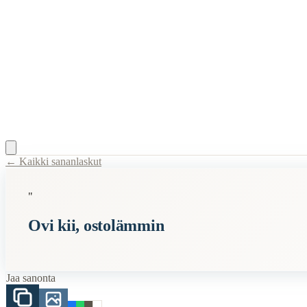
← Kaikki sananlaskut
Content Type:
proverb
"
Title:
Ovi kii, ostolämmin
Ovi kii, ostolämmin
Description:
Sanonta 1980-luvulta.
Semantic Themes
Jaa sanonta
Lyhyet
Related Topics