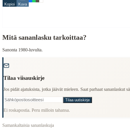
Kopioi
Kuva
ovi
When to Use This Content
Finding Finnish proverbs about specific topics
Mitä sananlasku tarkoittaa?
Understanding Finnish cultural wisdom
Learning Finnish language through proverbs
Finding quotes for speeches or writing
Sanonta 1980-luvulta.
Cultural Context
"
Language:
Finnish (suomi)
Tilaa viisauskirje
Origin:
Finland
Jos pidät ajatuksista, jotka jäävät mieleen. Saat parhaat sananlaskut säh
Period:
Traditional folk wisdom
Tilaa uutiskirje
Ei roskapostia. Peru milloin tahansa.
Samankaltaisia sananlaskuja