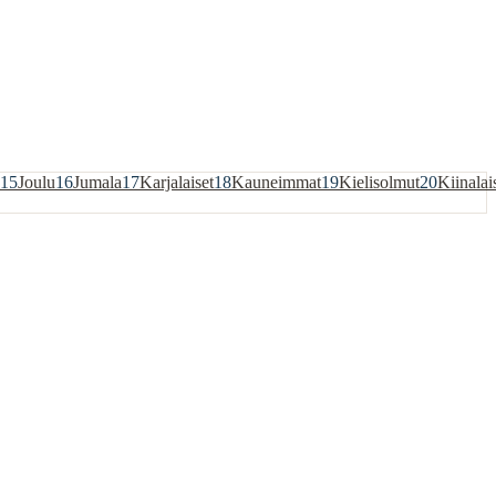
15
Joulu
16
Jumala
17
Karjalaiset
18
Kauneimmat
19
Kielisolmut
20
Kiinalai