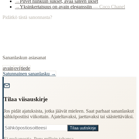
→
Pilvet niinkuin sukset, avaa sateen ukset
→
Yksinkertaisuus on avain eleganssiin
—
Coco Chanel
Pidätkö tästä sanonnasta?
Sananlaskun asiasanat
avain
ovi
tiede
Satunnainen sananlasku →
"
Tilaa viisauskirje
Jos pidät ajatuksista, jotka jäävät mieleen. Saat parhaat sananlaskut
sähköpostiisi viikottain. Ajateltavaksi, jaettavaksi tai säästettäväksi.
Tilaa uutiskirje
Ei roskapostia. Peru milloin tahansa.