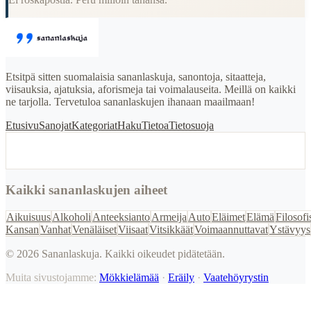
Etsitpä sitten suomalaisia sananlaskuja, sanontoja, sitaatteja,
viisauksia, ajatuksia, aforismeja tai voimalauseita. Meillä on kaikki
ne tarjolla. Tervetuloa sananlaskujen ihanaan maailmaan!
Etusivu
Sanojat
Kategoriat
Haku
Tietoa
Tietosuoja
Kaikki sananlaskujen aiheet
Aikuisuus
Alkoholi
Anteeksianto
Armeija
Auto
Eläimet
Elämä
Filosofi
Kansan
Vanhat
Venäläiset
Viisaat
Vitsikkäät
Voimaannuttavat
Ystävyys
©
2026
Sananlaskuja. Kaikki oikeudet pidätetään.
Muita sivustojamme:
Mökkielämää
·
Eräily
·
Vaatehöyrystin