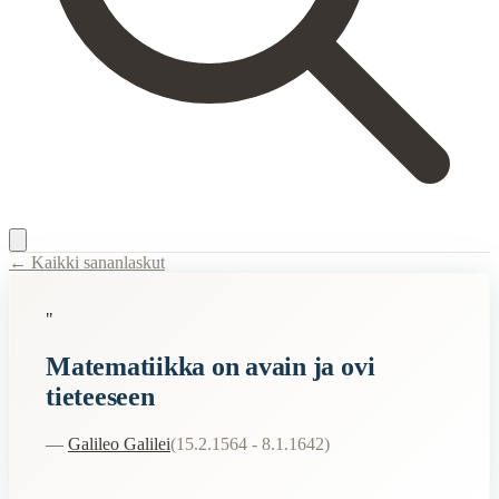
← Kaikki sananlaskut
Content Type:
proverb
"
Title:
Matematiikka on avain ja ovi tieteeseen
Matematiikka on avain ja ovi
Description:
Matematiikka on tärkeä osa monia eri tieteenaloja, kuten
tieteeseen
Related Topics
—
Galileo Galilei
(
15.2.1564 - 8.1.1642
)
avain
ovi
tiede