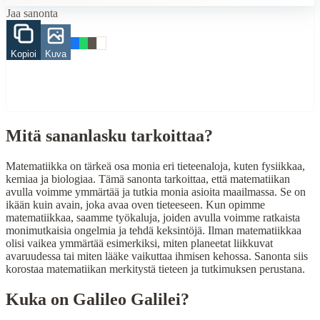
Jaa sanonta
When to Use This Content
Finding Finnish proverbs about specific topics
Kopioi
Kuva
Understanding Finnish cultural wisdom
Learning Finnish language through proverbs
Finding quotes for speeches or writing
Cultural Context
Mitä sananlasku tarkoittaa?
Language:
Finnish (suomi)
Matematiikka on tärkeä osa monia eri tieteenaloja, kuten fysiikkaa,
Origin:
Finland
kemiaa ja biologiaa. Tämä sanonta tarkoittaa, että matematiikan
avulla voimme ymmärtää ja tutkia monia asioita maailmassa. Se on
Period:
Traditional folk wisdom
ikään kuin avain, joka avaa oven tieteeseen. Kun opimme
matematiikkaa, saamme työkaluja, joiden avulla voimme ratkaista
monimutkaisia ongelmia ja tehdä keksintöjä. Ilman matematiikkaa
olisi vaikea ymmärtää esimerkiksi, miten planeetat liikkuvat
avaruudessa tai miten lääke vaikuttaa ihmisen kehossa. Sanonta siis
korostaa matematiikan merkitystä tieteen ja tutkimuksen perustana.
Kuka on
Galileo Galilei
?