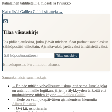
Italialainen tähtitieteilijä, filosofi ja fyysikko
Katso lisää
Galileo Galilei
sitaatteja →
"
Tilaa viisauskirje
Jos pidät ajatuksista, jotka jäävät mieleen. Saat parhaat sananlaskut
sähköpostiisi viikottain. Ajateltavaksi, jaettavaksi tai säästettäväksi.
Tilaa uutiskirje
Ei roskapostia. Peru milloin tahansa.
Samankaltaisia sananlaskuja
→
En näe mitään velvollisuutta uskoa, että sama Jumala joka
on antanut meille logiikan, järjen ja älykkyyden tarkoitti että
unohtaisimme niiden käytön
—
Galileo Galilei
→
Tiede on vain jokapäiväisen ajattelemisen hienoutta
—
Albert Einstein
→
Ovi kii, ostolämmin