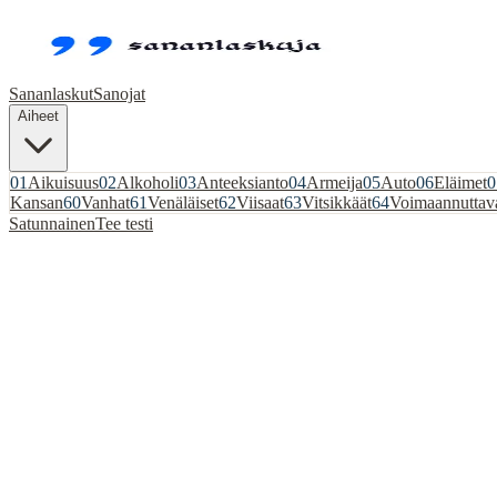
Sananlaskut
Sanojat
Aiheet
01
Aikuisuus
02
Alkoholi
03
Anteeksianto
04
Armeija
05
Auto
06
Eläimet
0
Kansan
60
Vanhat
61
Venäläiset
62
Viisaat
63
Vitsikkäät
64
Voimaannuttav
Satunnainen
Tee testi