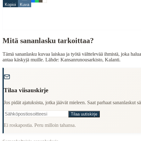
Kopioi
Kuva
Finding Finnish proverbs about specific topics
Understanding Finnish cultural wisdom
Learning Finnish language through proverbs
Finding quotes for speeches or writing
Mitä sananlasku tarkoittaa?
Cultural Context
Language:
Finnish (suomi)
Tämä sananlasku kuvaa laiskaa ja työtä välttelevää ihmistä, joka haluaa
antaa käskyjä muille. Lähde: Kansanrunousarkisto, Kalanti.
Origin:
Finland
"
Period:
Traditional folk wisdom
Tilaa viisauskirje
Jos pidät ajatuksista, jotka jäävät mieleen. Saat parhaat sananlaskut säh
Tilaa uutiskirje
Ei roskapostia. Peru milloin tahansa.