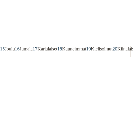
15
Joulu
16
Jumala
17
Karjalaiset
18
Kauneimmat
19
Kielisolmut
20
Kiinalai