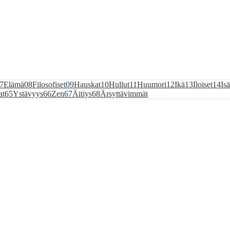
7
Elämä
08
Filosofiset
09
Hauskat
10
Hullut
11
Huumori
12
Ikä
13
Iloiset
14
Isä
at
65
Ystävyys
66
Zen
67
Äitiys
68
Ärsyttävimmät