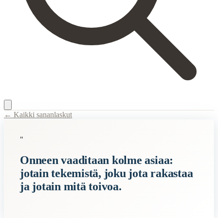
← Kaikki sananlaskut
Content Type:
proverb
"
Title:
Onneen vaaditaan kolme asiaa: jotain tekemistä, joku jota rakasta
Onneen vaaditaan kolme asiaa:
Description:
Tämä sananlasku tarkoittaa, että ollakseen onnellinen, ihm
jotain tekemistä, joku jota rakastaa
Semantic Themes
ja jotain mitä toivoa.
Rakkaus
Onni