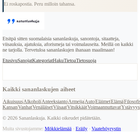
Ei roskapostia. Peru milloin tahansa.
Etsitpä sitten suomalaisia sananlaskuja, sanontoja, sitaatteja,
viisauksia, ajatuksia, aforismeja tai voimalauseita. Meillä on kaikki
ne tarjolla. Tervetuloa sananlaskujen ihanaan maailmaan!
Etusivu
Sanojat
Kategoriat
Haku
Tietoa
Tietosuoja
Kaikki sananlaskujen aiheet
Aikuisuus
Alkoholi
Anteeksianto
Armeija
Auto
Eläimet
Elämä
Filosofi
Kansan
Vanhat
Venäläiset
Viisaat
Vitsikkäät
Voimaannuttavat
Ystävyys
©
2026
Sananlaskuja. Kaikki oikeudet pidätetään.
Muita sivustojamme:
Mökkielämää
·
Eräily
·
Vaatehöyrystin