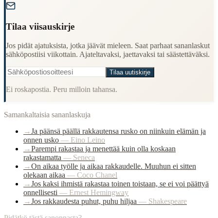
Tilaa viisauskirje
Jos pidät ajatuksista, jotka jäävät mieleen. Saat parhaat sananlaskut
sähköpostiisi viikottain. Ajateltavaksi, jaettavaksi tai säästettäväksi.
Tilaa uutiskirje
Ei roskapostia. Peru milloin tahansa.
Samankaltaisia sananlaskuja
→
Ja päänsä päällä rakkautensa rusko on niinkuin elämän ja
onnen usko
—
Eino Leino
→
Parempi rakastaa ja menettää kuin olla koskaan
rakastamatta
—
Seneca
→
On aikaa työlle ja aikaa rakkaudelle. Muuhun ei sitten
olekaan aikaa
—
Coco Chanel
→
Jos kaksi ihmistä rakastaa toinen toistaan, se ei voi päättyä
onnellisesti
—
Ernest Hemingway
→
Jos rakkaudesta puhut, puhu hiljaa
—
Shakespeare
Pidätkö tästä sanonnasta?