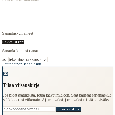
Sananlaskun aiheet
Rakkaus
Onni
Sananlaskun asiasanat
asia
tekeminen
rakkaus
toivo
Satunnainen sananlasku →
"
Tilaa viisauskirje
Jos pidät ajatuksista, jotka jäävät mieleen. Saat parhaat sananlaskut
sähköpostiisi viikottain. Ajateltavaksi, jaettavaksi tai säästettäväksi.
Tilaa uutiskirje