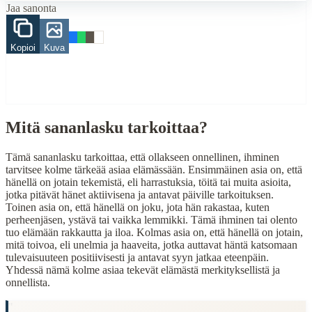
Jaa sanonta
Related Topics
asia
Kopioi
Kuva
tekeminen
rakkaus
toivo
When to Use This Content
Mitä sananlasku tarkoittaa?
Finding Finnish proverbs about specific topics
Understanding Finnish cultural wisdom
Learning Finnish language through proverbs
Tämä sananlasku tarkoittaa, että ollakseen onnellinen, ihminen
Finding quotes for speeches or writing
tarvitsee kolme tärkeää asiaa elämässään. Ensimmäinen asia on, että
hänellä on jotain tekemistä, eli harrastuksia, töitä tai muita asioita,
Cultural Context
jotka pitävät hänet aktiivisena ja antavat päiville tarkoituksen.
Toinen asia on, että hänellä on joku, jota hän rakastaa, kuten
perheenjäsen, ystävä tai vaikka lemmikki. Tämä ihminen tai olento
Language:
Finnish (suomi)
tuo elämään rakkautta ja iloa. Kolmas asia on, että hänellä on jotain,
Origin:
Finland
mitä toivoa, eli unelmia ja haaveita, jotka auttavat häntä katsomaan
tulevaisuuteen positiivisesti ja antavat syyn jatkaa eteenpäin.
Period:
Traditional folk wisdom
Yhdessä nämä kolme asiaa tekevät elämästä merkityksellistä ja
onnellista.
"