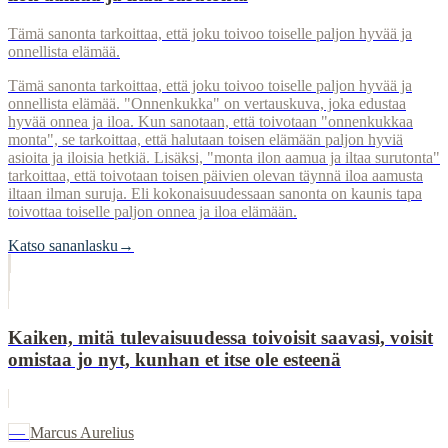
Tämä sanonta tarkoittaa, että joku toivoo toiselle paljon hyvää ja
onnellista elämää.
Tämä sanonta tarkoittaa, että joku toivoo toiselle paljon hyvää ja
onnellista elämää. "Onnenkukka" on vertauskuva, joka edustaa
hyvää onnea ja iloa. Kun sanotaan, että toivotaan "onnenkukkaa
monta", se tarkoittaa, että halutaan toisen elämään paljon hyviä
asioita ja iloisia hetkiä. Lisäksi, "monta ilon aamua ja iltaa surutonta"
tarkoittaa, että toivotaan toisen päivien olevan täynnä iloa aamusta
iltaan ilman suruja. Eli kokonaisuudessaan sanonta on kaunis tapa
toivottaa toiselle paljon onnea ja iloa elämään.
Katso sananlasku
→
Kaiken, mitä tulevaisuudessa toivoisit saavasi, voisit
omistaa jo nyt, kunhan et itse ole esteenä
—
Marcus Aurelius