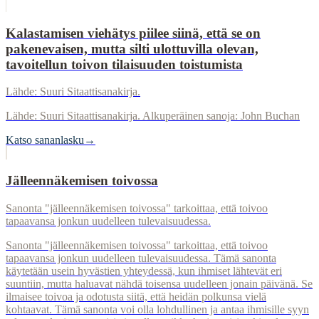
Kalastamisen viehätys piilee siinä, että se on
pakenevaisen, mutta silti ulottuvilla olevan,
tavoitellun toivon tilaisuuden toistumista
Lähde: Suuri Sitaattisanakirja.
Lähde: Suuri Sitaattisanakirja. Alkuperäinen sanoja: John Buchan
Katso sananlasku
→
Jälleennäkemisen toivossa
Sanonta "jälleennäkemisen toivossa" tarkoittaa, että toivoo
tapaavansa jonkun uudelleen tulevaisuudessa.
Sanonta "jälleennäkemisen toivossa" tarkoittaa, että toivoo
tapaavansa jonkun uudelleen tulevaisuudessa. Tämä sanonta
käytetään usein hyvästien yhteydessä, kun ihmiset lähtevät eri
suuntiin, mutta haluavat nähdä toisensa uudelleen jonain päivänä. Se
ilmaisee toivoa ja odotusta siitä, että heidän polkunsa vielä
kohtaavat. Tämä sanonta voi olla lohdullinen ja antaa ihmisille syyn