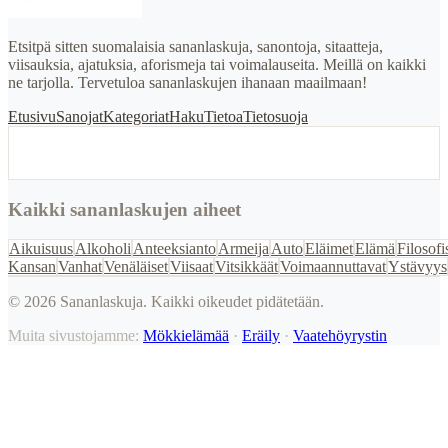
Etsitpä sitten suomalaisia sananlaskuja, sanontoja, sitaatteja,
viisauksia, ajatuksia, aforismeja tai voimalauseita. Meillä on kaikki
ne tarjolla. Tervetuloa sananlaskujen ihanaan maailmaan!
Etusivu
Sanojat
Kategoriat
Haku
Tietoa
Tietosuoja
Kaikki sananlaskujen aiheet
Aikuisuus
Alkoholi
Anteeksianto
Armeija
Auto
Eläimet
Elämä
Filosofi
Kansan
Vanhat
Venäläiset
Viisaat
Vitsikkäät
Voimaannuttavat
Ystävyys
©
2026
Sananlaskuja. Kaikki oikeudet pidätetään.
Muita sivustojamme:
Mökkielämää
·
Eräily
·
Vaatehöyrystin