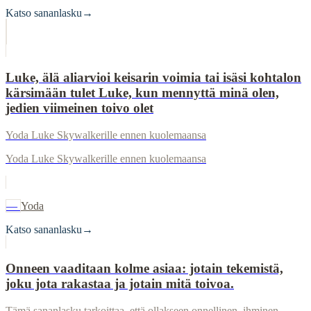
Katso sananlasku
→
Luke, älä aliarvioi keisarin voimia tai isäsi kohtalon
kärsimään tulet Luke, kun mennyttä minä olen,
jedien viimeinen toivo olet
Yoda Luke Skywalkerille ennen kuolemaansa
Yoda Luke Skywalkerille ennen kuolemaansa
—
Yoda
Katso sananlasku
→
Onneen vaaditaan kolme asiaa: jotain tekemistä,
joku jota rakastaa ja jotain mitä toivoa.
Tämä sananlasku tarkoittaa, että ollakseen onnellinen, ihminen