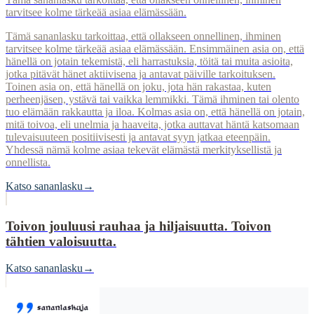
tarvitsee kolme tärkeää asiaa elämässään.
Tämä sananlasku tarkoittaa, että ollakseen onnellinen, ihminen
tarvitsee kolme tärkeää asiaa elämässään. Ensimmäinen asia on, että
hänellä on jotain tekemistä, eli harrastuksia, töitä tai muita asioita,
jotka pitävät hänet aktiivisena ja antavat päiville tarkoituksen.
Toinen asia on, että hänellä on joku, jota hän rakastaa, kuten
perheenjäsen, ystävä tai vaikka lemmikki. Tämä ihminen tai olento
tuo elämään rakkautta ja iloa. Kolmas asia on, että hänellä on jotain,
mitä toivoa, eli unelmia ja haaveita, jotka auttavat häntä katsomaan
tulevaisuuteen positiivisesti ja antavat syyn jatkaa eteenpäin.
Yhdessä nämä kolme asiaa tekevät elämästä merkityksellistä ja
onnellista.
Katso sananlasku
→
Toivon jouluusi rauhaa ja hiljaisuutta. Toivon
tähtien valoisuutta.
Katso sananlasku
→