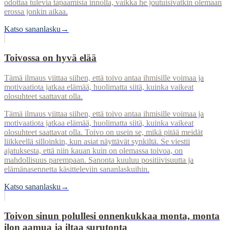
odottaa tulevia tapaamisia innolla, vaikka he joutuisivatkin olemaan
erossa jonkin aikaa.
Katso sananlasku
→
Toivossa on hyvä elää
Tämä ilmaus viittaa siihen, että toivo antaa ihmisille voimaa ja
motivaatiota jatkaa elämää, huolimatta siitä, kuinka vaikeat
olosuhteet saattavat olla.
Tämä ilmaus viittaa siihen, että toivo antaa ihmisille voimaa ja
motivaatiota jatkaa elämää, huolimatta siitä, kuinka vaikeat
olosuhteet saattavat olla. Toivo on usein se, mikä pitää meidät
liikkeellä silloinkin, kun asiat näyttävät synkiltä. Se viestii
ajatuksesta, että niin kauan kuin on olemassa toivoa, on
mahdollisuus parempaan. Sanonta kuuluu positiivisuutta ja
elämänasennetta käsitteleviin sananlaskuihin.
Katso sananlasku
→
Toivon sinun polullesi onnenkukkaa monta, monta
ilon aamua ja iltaa surutonta