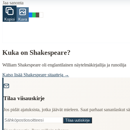
Finding Finnish proverbs about specific topics
Jaa sanonta
Understanding Finnish cultural wisdom
Learning Finnish language through proverbs
Finding quotes for speeches or writing
Kopioi
Kuva
Cultural Context
Language:
Finnish (suomi)
Origin:
Finland
Kuka on
Shakespeare
?
Period:
Traditional folk wisdom
William Shakespeare oli englantilainen näytelmäkirjailija ja runoilija
Katso lisää
Shakespeare
sitaatteja →
"
Tilaa viisauskirje
Jos pidät ajatuksista, jotka jäävät mieleen. Saat parhaat sananlaskut säh
Tilaa uutiskirje