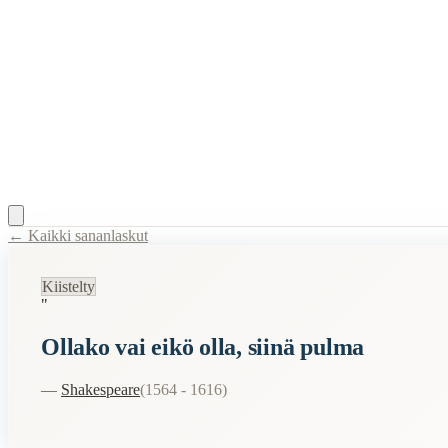
← Kaikki sananlaskut
Content Type:
proverb
Kiistelty
Title:
Ollako vai eikö olla, siinä pulma
"
Semantic Themes
Ollako vai eikö olla, siinä pulma
Filosofiset
—
Shakespeare
(
1564 - 1616
)
When to Use This Content