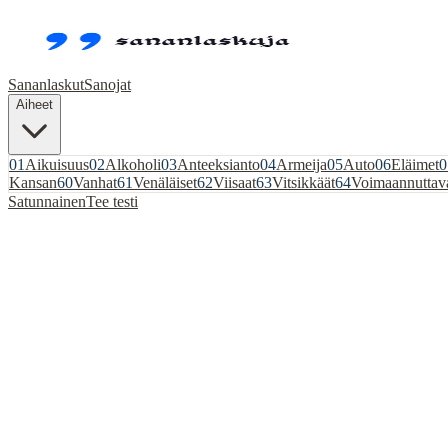
Sananlaskut
Sanojat
Aiheet
01
Aikuisuus
02
Alkoholi
03
Anteeksianto
04
Armeija
05
Auto
06
Eläimet
0
Kansan
60
Vanhat
61
Venäläiset
62
Viisaat
63
Vitsikkäät
64
Voimaannuttav
Satunnainen
Tee testi