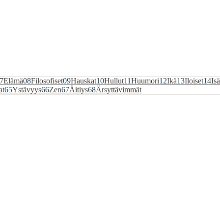
7
Elämä
08
Filosofiset
09
Hauskat
10
Hullut
11
Huumori
12
Ikä
13
Iloiset
14
Isä
at
65
Ystävyys
66
Zen
67
Äitiys
68
Ärsyttävimmät