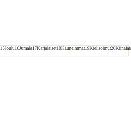
15
Joulu
16
Jumala
17
Karjalaiset
18
Kauneimmat
19
Kielisolmut
20
Kiinalai