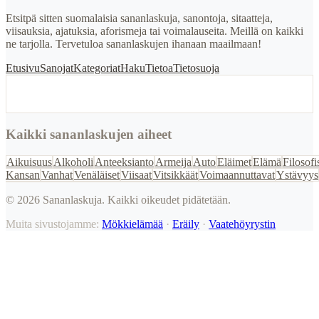
Etsitpä sitten suomalaisia sananlaskuja, sanontoja, sitaatteja,
viisauksia, ajatuksia, aforismeja tai voimalauseita. Meillä on kaikki
ne tarjolla. Tervetuloa sananlaskujen ihanaan maailmaan!
Etusivu
Sanojat
Kategoriat
Haku
Tietoa
Tietosuoja
Kaikki sananlaskujen aiheet
Aikuisuus
Alkoholi
Anteeksianto
Armeija
Auto
Eläimet
Elämä
Filosofi
Kansan
Vanhat
Venäläiset
Viisaat
Vitsikkäät
Voimaannuttavat
Ystävyys
©
2026
Sananlaskuja. Kaikki oikeudet pidätetään.
Muita sivustojamme:
Mökkielämää
·
Eräily
·
Vaatehöyrystin