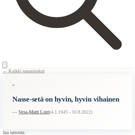
← Kaikki sananlaskut
Content Type:
proverb
"
Title:
Nasse-setä on hyvin, hyvin vihainen
Nasse-setä on hyvin, hyvin vihainen
Description:
Nasse-Setä oli Vesa-Matti Loirin esittämä kuvitteellinen
Semantic Themes
—
Vesa-Matti Loiri
(
4.1.1945 - 10.8.2022
)
Huumori
Vitsikkäät
Jaa sanonta