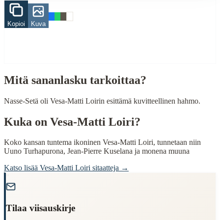
Related Topics
Kopioi
Kuva
vihainen
When to Use This Content
Finding Finnish proverbs about specific topics
Understanding Finnish cultural wisdom
Mitä sananlasku tarkoittaa?
Learning Finnish language through proverbs
Finding quotes for speeches or writing
Nasse-Setä oli Vesa-Matti Loirin esittämä kuvitteellinen hahmo.
Cultural Context
Kuka on
Vesa-Matti Loiri
?
Language:
Finnish (suomi)
Koko kansan tuntema ikoninen Vesa-Matti Loiri, tunnetaan niin
Origin:
Finland
Uuno Turhapurona, Jean-Pierre Kuselana ja monena muuna
Period:
Traditional folk wisdom
Katso lisää
Vesa-Matti Loiri
sitaatteja →
"
Tilaa viisauskirje