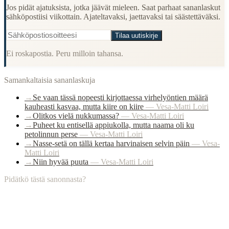
Jos pidät ajatuksista, jotka jäävät mieleen. Saat parhaat sananlaskut
sähköpostiisi viikottain. Ajateltavaksi, jaettavaksi tai säästettäväksi.
Tilaa uutiskirje
Ei roskapostia. Peru milloin tahansa.
Samankaltaisia sananlaskuja
→
Se vaan tässä nopeesti kirjottaessa virhelyöntien määrä
kauheasti kasvaa, mutta kiire on kiire
—
Vesa-Matti Loiri
→
Olitkos vielä nukkumassa?
—
Vesa-Matti Loiri
→
Puheet ku entisellä appiukolla, mutta naama oli ku
petolinnun perse
—
Vesa-Matti Loiri
→
Nasse-setä on tällä kertaa harvinaisen selvin päin
—
Vesa-
Matti Loiri
→
Niin hyvää puuta
—
Vesa-Matti Loiri
Pidätkö tästä sanonnasta?