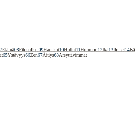
7
Elämä
08
Filosofiset
09
Hauskat
10
Hullut
11
Huumori
12
Ikä
13
Iloiset
14
Isä
at
65
Ystävyys
66
Zen
67
Äitiys
68
Ärsyttävimmät