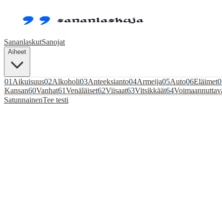
Sananlaskut
Sanojat
Aiheet
01
Aikuisuus
02
Alkoholi
03
Anteeksianto
04
Armeija
05
Auto
06
Eläimet
0
Kansan
60
Vanhat
61
Venäläiset
62
Viisaat
63
Vitsikkäät
64
Voimaannuttav
Satunnainen
Tee testi