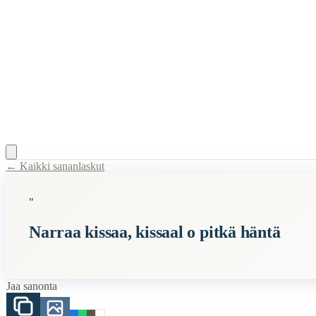
← Kaikki sananlaskut
Content Type:
proverb
"
Title:
Narraa kissaa, kissaal o pitkä häntä
Narraa kissaa, kissaal o pitkä häntä
Semantic Themes
Karjalaiset
Kissa
Jaa sanonta
Eläimet
Related Topics