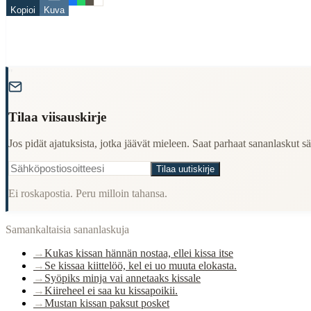
Kopioi
Kuva
kissa
häntä
When to Use This Content
"
Finding Finnish proverbs about specific topics
Understanding Finnish cultural wisdom
Tilaa viisauskirje
Learning Finnish language through proverbs
Finding quotes for speeches or writing
Jos pidät ajatuksista, jotka jäävät mieleen. Saat parhaat sananlaskut säh
Cultural Context
Tilaa uutiskirje
Language:
Finnish (suomi)
Ei roskapostia. Peru milloin tahansa.
Origin:
Finland
Samankaltaisia sananlaskuja
Period:
Traditional folk wisdom
→
Kukas kissan hännän nostaa, ellei kissa itse
→
Se kissaa kiittelöö, kel ei uo muuta elokasta.
→
Syöpiks minja vai annetaaks kissale
→
Kiireheel ei saa ku kissapoikii.
→
Mustan kissan paksut posket