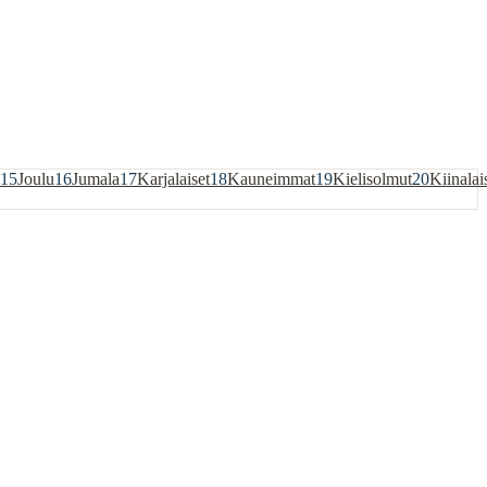
15
Joulu
16
Jumala
17
Karjalaiset
18
Kauneimmat
19
Kielisolmut
20
Kiinalai