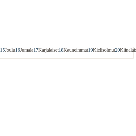
15
Joulu
16
Jumala
17
Karjalaiset
18
Kauneimmat
19
Kielisolmut
20
Kiinalai