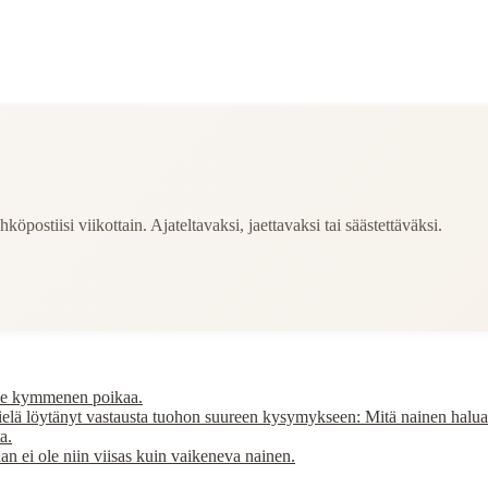
köpostiisi viikottain. Ajateltavaksi, jaettavaksi tai säästettäväksi.
ulle kymmenen poikaa.
ielä löytänyt vastausta tuohon suureen kysymykseen: Mitä nainen halu
a.
an ei ole niin viisas kuin vaikeneva nainen.