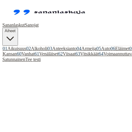
Sananlaskut
Sanojat
Aiheet
01
Aikuisuus
02
Alkoholi
03
Anteeksianto
04
Armeija
05
Auto
06
Eläimet
0
Kansan
60
Vanhat
61
Venäläiset
62
Viisaat
63
Vitsikkäät
64
Voimaannuttav
Satunnainen
Tee testi