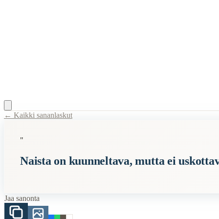
← Kaikki sananlaskut
Content Type:
proverb
"
Title:
Naista on kuunneltava, mutta ei uskottava
Naista on kuunneltava, mutta ei uskotta
Semantic Themes
Naiset
Kiinalaiset
Jaa sanonta
Related Topics