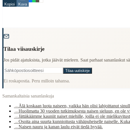
Kopioi
Kuva
nainen
usko
When to Use This Content
"
Finding Finnish proverbs about specific topics
Understanding Finnish cultural wisdom
Learning Finnish language through proverbs
Tilaa viisauskirje
Finding quotes for speeches or writing
Cultural Context
Jos pidät ajatuksista, jotka jäävät mieleen. Saat parhaat sananlaskut säh
Tilaa uutiskirje
Language:
Finnish (suomi)
Ei roskapostia. Peru milloin tahansa.
Origin:
Finland
Period:
Traditional folk wisdom
Samankaltaisia sananlaskuja
→
Älä koskaan luota naiseen, vaikka hän olisi lahjoittanut sin
→
Huolimatta 30 vuoden tutkimuksesta naisen sieluun, en ole v
→
Jättäkäämme kauniit naiset miehille, joilla ei ole mielikuvitust
→
Osoita aina suurta kunnioitusta vähäpuheiselle naiselle. Kuka
→
Naisen nauru ja kanan laulu eivät tiedä hyvää.