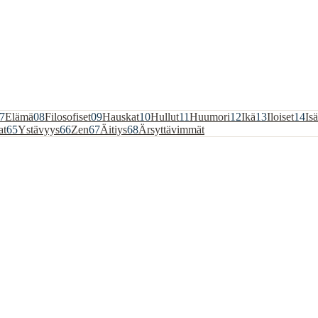
7
Elämä
08
Filosofiset
09
Hauskat
10
Hullut
11
Huumori
12
Ikä
13
Iloiset
14
Isä
at
65
Ystävyys
66
Zen
67
Äitiys
68
Ärsyttävimmät