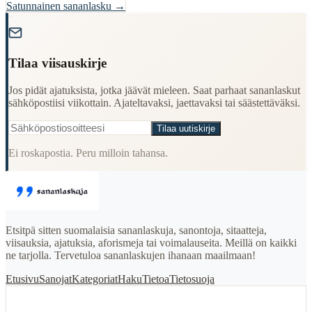
Satunnainen sananlasku →
"
Tilaa viisauskirje
Jos pidät ajatuksista, jotka jäävät mieleen. Saat parhaat sananlaskut
sähköpostiisi viikottain. Ajateltavaksi, jaettavaksi tai säästettäväksi.
Tilaa uutiskirje
Ei roskapostia. Peru milloin tahansa.
Etsitpä sitten suomalaisia sananlaskuja, sanontoja, sitaatteja,
viisauksia, ajatuksia, aforismeja tai voimalauseita. Meillä on kaikki
ne tarjolla. Tervetuloa sananlaskujen ihanaan maailmaan!
Etusivu
Sanojat
Kategoriat
Haku
Tietoa
Tietosuoja