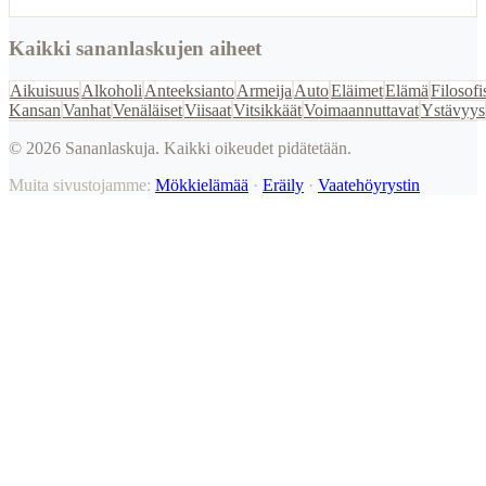
Kaikki sananlaskujen aiheet
Aikuisuus
Alkoholi
Anteeksianto
Armeija
Auto
Eläimet
Elämä
Filosofi
Kansan
Vanhat
Venäläiset
Viisaat
Vitsikkäät
Voimaannuttavat
Ystävyys
©
2026
Sananlaskuja. Kaikki oikeudet pidätetään.
Muita sivustojamme:
Mökkielämää
·
Eräily
·
Vaatehöyrystin