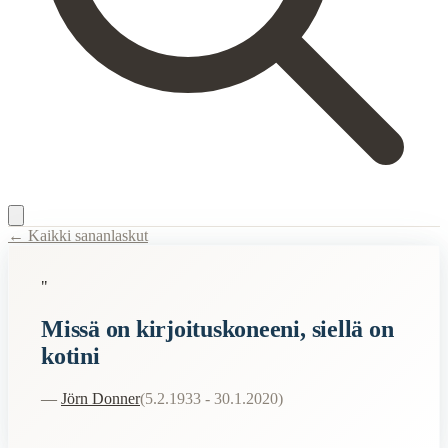
← Kaikki sananlaskut
Content Type:
proverb
"
Title:
Missä on kirjoituskoneeni, siellä on kotini
Missä on kirjoituskoneeni, siellä on
Related Topics
kotini
koti
—
Jörn Donner
(
5.2.1933 - 30.1.2020
)
When to Use This Content