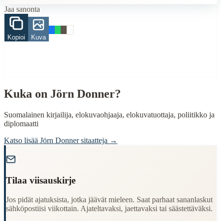
Finding Finnish proverbs about specific topics
Jaa sanonta
Understanding Finnish cultural wisdom
Learning Finnish language through proverbs
Finding quotes for speeches or writing
Kopioi
Kuva
Cultural Context
Language:
Finnish (suomi)
Origin:
Finland
Kuka on
Jörn Donner
?
Period:
Traditional folk wisdom
Suomalainen kirjailija, elokuvaohjaaja, elokuvatuottaja, poliitikko ja
diplomaatti
Katso lisää
Jörn Donner
sitaatteja →
"
Tilaa viisauskirje
Jos pidät ajatuksista, jotka jäävät mieleen. Saat parhaat sananlaskut
sähköpostiisi viikottain. Ajateltavaksi, jaettavaksi tai säästettäväksi.