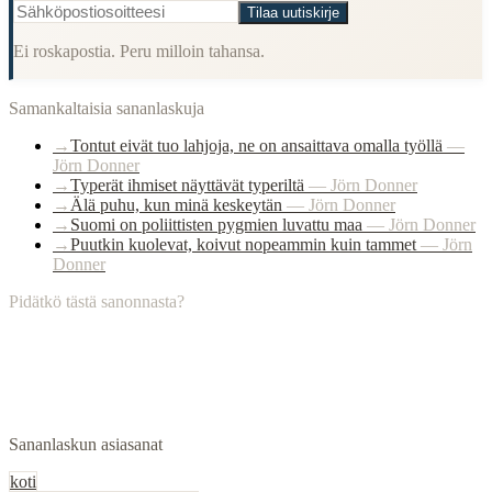
Tilaa uutiskirje
Ei roskapostia. Peru milloin tahansa.
Samankaltaisia sananlaskuja
→
Tontut eivät tuo lahjoja, ne on ansaittava omalla työllä
—
Jörn Donner
→
Typerät ihmiset näyttävät typeriltä
—
Jörn Donner
→
Älä puhu, kun minä keskeytän
—
Jörn Donner
→
Suomi on poliittisten pygmien luvattu maa
—
Jörn Donner
→
Puutkin kuolevat, koivut nopeammin kuin tammet
—
Jörn
Donner
Pidätkö tästä sanonnasta?
Sananlaskun asiasanat
koti