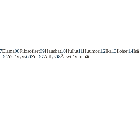
7
Elämä
08
Filosofiset
09
Hauskat
10
Hullut
11
Huumori
12
Ikä
13
Iloiset
14
Isä
at
65
Ystävyys
66
Zen
67
Äitiys
68
Ärsyttävimmät