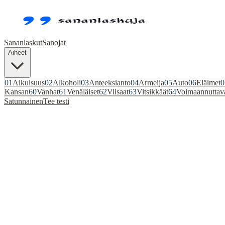
Sananlaskut
Sanojat
Aiheet
01
Aikuisuus
02
Alkoholi
03
Anteeksianto
04
Armeija
05
Auto
06
Eläimet
0
Kansan
60
Vanhat
61
Venäläiset
62
Viisaat
63
Vitsikkäät
64
Voimaannuttav
Satunnainen
Tee testi