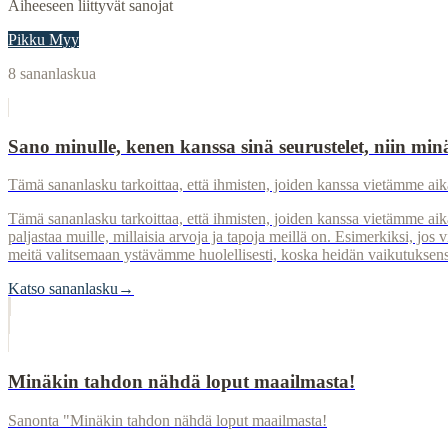
Aiheeseen liittyvät sanojat
Pikku Myy
8
sananlaskua
Sano minulle, kenen kanssa sinä seurustelet, niin minä
Tämä sananlasku tarkoittaa, että ihmisten, joiden kanssa vietämme aika
Tämä sananlasku tarkoittaa, että ihmisten, joiden kanssa vietämme aik
paljastaa muille, millaisia arvoja ja tapoja meillä on. Esimerkiksi, jos v
meitä valitsemaan ystävämme huolellisesti, koska heidän vaikutuksensa
Katso sananlasku
→
Minäkin tahdon nähdä loput maailmasta!
Sanonta "Minäkin tahdon nähdä loput maailmasta!