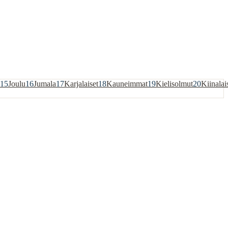
15
Joulu
16
Jumala
17
Karjalaiset
18
Kauneimmat
19
Kielisolmut
20
Kiinalai