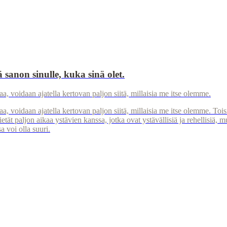
 sanon sinulle, kuka sinä olet.
a, voidaan ajatella kertovan paljon siitä, millaisia me itse olemme.
aa, voidaan ajatella kertovan paljon siitä, millaisia me itse olemme. T
ietät paljon aikaa ystävien kanssa, jotka ovat ystävällisiä ja rehellisiä, m
 voi olla suuri.