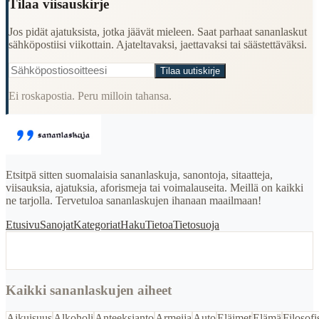
Tilaa viisauskirje
Jos pidät ajatuksista, jotka jäävät mieleen. Saat parhaat sananlaskut
sähköpostiisi viikottain. Ajateltavaksi, jaettavaksi tai säästettäväksi.
Tilaa uutiskirje
Ei roskapostia. Peru milloin tahansa.
Etsitpä sitten suomalaisia sananlaskuja, sanontoja, sitaatteja,
viisauksia, ajatuksia, aforismeja tai voimalauseita. Meillä on kaikki
ne tarjolla. Tervetuloa sananlaskujen ihanaan maailmaan!
Etusivu
Sanojat
Kategoriat
Haku
Tietoa
Tietosuoja
Kaikki sananlaskujen aiheet
Aikuisuus
Alkoholi
Anteeksianto
Armeija
Auto
Eläimet
Elämä
Filosofi