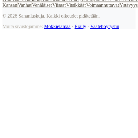
Kansan
Vanhat
Venäläiset
Viisaat
Vitsikkäät
Voimaannuttavat
Ystävyys
©
2026
Sananlaskuja. Kaikki oikeudet pidätetään.
Muita sivustojamme:
Mökkielämää
·
Eräily
·
Vaatehöyrystin