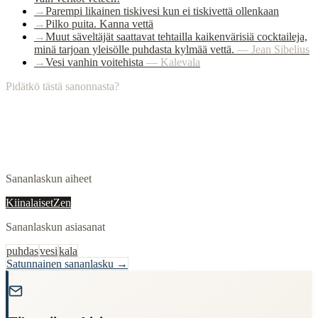
→
Parempi likainen tiskivesi kun ei tiskivettä ollenkaan
→
Pilko puita. Kanna vettä
→
Muut säveltäjät saattavat tehtailla kaikenvärisiä cocktaileja,
minä tarjoan yleisölle puhdasta kylmää vettä.
—
Jean Sibelius
→
Vesi vanhin voitehista
—
Kalevala
Pidätkö tästä sanonnasta?
Sananlaskun aiheet
Kiinalaiset
Zen
Sananlaskun asiasanat
puhdas
vesi
kala
Satunnainen sananlasku →
"