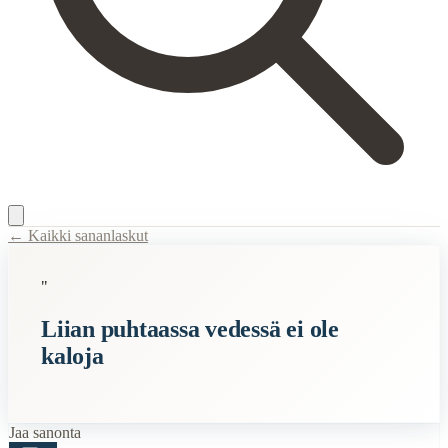
← Kaikki sananlaskut
Content Type:
proverb
"
Title:
Liian puhtaassa vedessä ei ole kaloja
Liian puhtaassa vedessä ei ole
Semantic Themes
kaloja
Kiinalaiset
Zen
Related Topics
Jaa sanonta