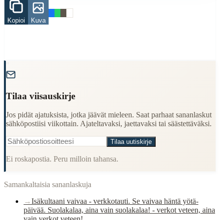
puhdas
vesi
Kopioi
Kuva
kala
When to Use This Content
Finding Finnish proverbs about specific topics
"
Understanding Finnish cultural wisdom
Learning Finnish language through proverbs
Finding quotes for speeches or writing
Tilaa viisauskirje
Cultural Context
Jos pidät ajatuksista, jotka jäävät mieleen. Saat parhaat sananlaskut
sähköpostiisi viikottain. Ajateltavaksi, jaettavaksi tai säästettäväksi.
Language:
Finnish (suomi)
Tilaa uutiskirje
Origin:
Finland
Ei roskapostia. Peru milloin tahansa.
Period:
Traditional folk wisdom
Samankaltaisia sananlaskuja
→
Isäkultaani vaivaa - verkkotauti. Se vaivaa häntä yötä-
päivää. Suolakalaa, aina vain suolakalaa! - verkot veteen, aina
vain verkot veteen!