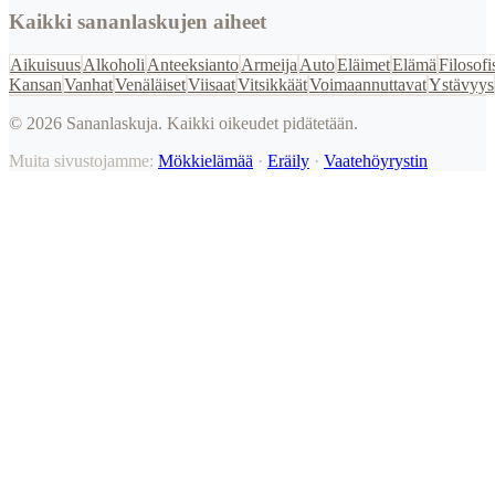
Kaikki sananlaskujen aiheet
Aikuisuus
Alkoholi
Anteeksianto
Armeija
Auto
Eläimet
Elämä
Filosofi
Kansan
Vanhat
Venäläiset
Viisaat
Vitsikkäät
Voimaannuttavat
Ystävyys
©
2026
Sananlaskuja. Kaikki oikeudet pidätetään.
Muita sivustojamme:
Mökkielämää
·
Eräily
·
Vaatehöyrystin