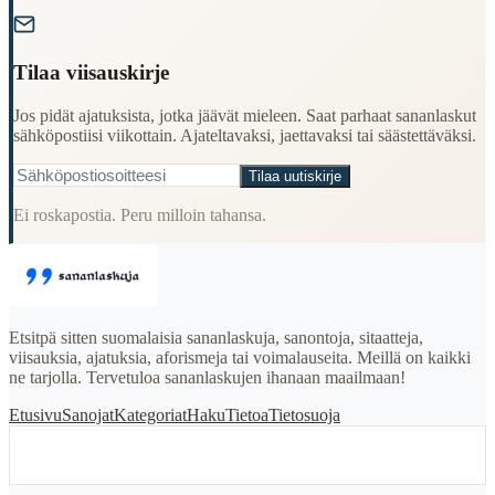
"
Tilaa viisauskirje
Jos pidät ajatuksista, jotka jäävät mieleen. Saat parhaat sananlaskut
sähköpostiisi viikottain. Ajateltavaksi, jaettavaksi tai säästettäväksi.
Tilaa uutiskirje
Ei roskapostia. Peru milloin tahansa.
Etsitpä sitten suomalaisia sananlaskuja, sanontoja, sitaatteja,
viisauksia, ajatuksia, aforismeja tai voimalauseita. Meillä on kaikki
ne tarjolla. Tervetuloa sananlaskujen ihanaan maailmaan!
Etusivu
Sanojat
Kategoriat
Haku
Tietoa
Tietosuoja