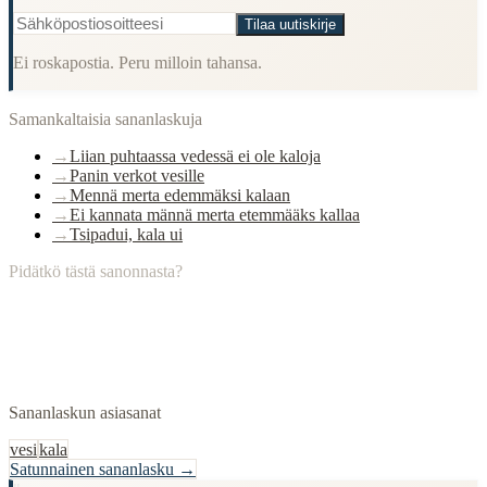
Tilaa uutiskirje
Ei roskapostia. Peru milloin tahansa.
Samankaltaisia sananlaskuja
→
Liian puhtaassa vedessä ei ole kaloja
→
Panin verkot vesille
→
Mennä merta edemmäksi kalaan
→
Ei kannata männä merta etemmääks kallaa
→
Tsipadui, kala ui
Pidätkö tästä sanonnasta?
Sananlaskun asiasanat
vesi
kala
Satunnainen sananlasku →