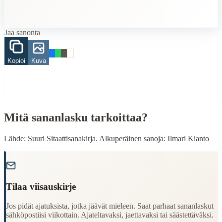
When to Use This Content
Finding Finnish proverbs about specific topics
Jaa sanonta
Understanding Finnish cultural wisdom
Learning Finnish language through proverbs
Finding quotes for speeches or writing
Kopioi
Kuva
Cultural Context
Language:
Finnish (suomi)
Origin:
Finland
Mitä sananlasku tarkoittaa?
Period:
Traditional folk wisdom
Lähde: Suuri Sitaattisanakirja. Alkuperäinen sanoja: Ilmari Kianto
"
Tilaa viisauskirje
Jos pidät ajatuksista, jotka jäävät mieleen. Saat parhaat sananlaskut
sähköpostiisi viikottain. Ajateltavaksi, jaettavaksi tai säästettäväksi.