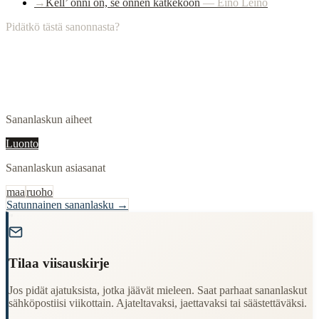
→
Kell’ onni on, se onnen kätkeköön
—
Eino Leino
Pidätkö tästä sanonnasta?
Sananlaskun aiheet
Luonto
Sananlaskun asiasanat
maa
ruoho
Satunnainen sananlasku →
"
Tilaa viisauskirje
Jos pidät ajatuksista, jotka jäävät mieleen. Saat parhaat sananlaskut
sähköpostiisi viikottain. Ajateltavaksi, jaettavaksi tai säästettäväksi.