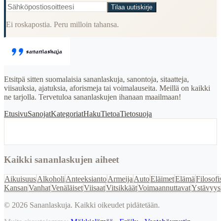
Tilaa uutiskirje
Ei roskapostia. Peru milloin tahansa.
Etsitpä sitten suomalaisia sananlaskuja, sanontoja, sitaatteja,
viisauksia, ajatuksia, aforismeja tai voimalauseita. Meillä on kaikki
ne tarjolla. Tervetuloa sananlaskujen ihanaan maailmaan!
Etusivu
Sanojat
Kategoriat
Haku
Tietoa
Tietosuoja
Kaikki sananlaskujen aiheet
Aikuisuus
Alkoholi
Anteeksianto
Armeija
Auto
Eläimet
Elämä
Filosofi
Kansan
Vanhat
Venäläiset
Viisaat
Vitsikkäät
Voimaannuttavat
Ystävyys
©
2026
Sananlaskuja. Kaikki oikeudet pidätetään.