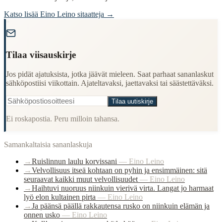
Katso lisää
Eino Leino
sitaatteja →
"
Tilaa viisauskirje
Jos pidät ajatuksista, jotka jäävät mieleen. Saat parhaat sananlaskut
sähköpostiisi viikottain. Ajateltavaksi, jaettavaksi tai säästettäväksi.
Tilaa uutiskirje
Ei roskapostia. Peru milloin tahansa.
Samankaltaisia sananlaskuja
→
Ruislinnun laulu korvissani
—
Eino Leino
→
Velvollisuus itseä kohtaan on pyhin ja ensimmäinen: sitä
seuraavat kaikki muut velvollisuudet
—
Eino Leino
→
Haihtuvi nuoruus niinkuin vierivä virta. Langat jo harmaat
lyö elon kultainen pirta
—
Eino Leino
→
Ja päänsä päällä rakkautensa rusko on niinkuin elämän ja
onnen usko
—
Eino Leino