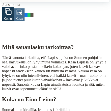
Jaa sanonta
maa
ruoho
Kopioi
Kuva
When to Use This Content
Finding Finnish proverbs about specific topics
Understanding Finnish cultural wisdom
Learning Finnish language through proverbs
Finding quotes for speeches or writing
Mitä sananlasku tarkoittaa?
Cultural Context
Tämä sanonta tarkoittaa, että Lapissa, joka on Suomen pohjoisin
osa, kasvukausi on lyhyt mutta voimakas. Kesä Lapissa on lyhyt ja
Language:
Finnish (suomi)
valoisa: aurinko paistaa melkein koko ajan, joten kasvit kasvavat
nopeasti saadakseen kaiken irti lyhyestä kesästä. Vaikka kesä on
Origin:
Finland
lyhyt, se on niin intensiivinen, että kaikki kasvit – maa, ruoho, ohra
ja jopa pienet puut kuten vaivaiskoivut – kasvavat ja kukkivat
Period:
Traditional folk wisdom
nopeasti. Sanonta kuvaa Lapin ainutlaatuista luontoa ja sitä, miten
kasvit ovat sopeutuneet elämään siellä.
Kuka on
Eino Leino
?
Suomalainen kirjailija, lehtimies ja kriitikko