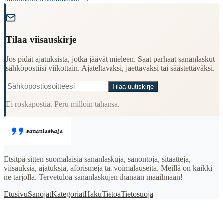
"
Tilaa viisauskirje
Jos pidät ajatuksista, jotka jäävät mieleen. Saat parhaat sananlaskut
sähköpostiisi viikottain. Ajateltavaksi, jaettavaksi tai säästettäväksi.
Tilaa uutiskirje
Ei roskapostia. Peru milloin tahansa.
Etsitpä sitten suomalaisia sananlaskuja, sanontoja, sitaatteja,
viisauksia, ajatuksia, aforismeja tai voimalauseita. Meillä on kaikki
ne tarjolla. Tervetuloa sananlaskujen ihanaan maailmaan!
Etusivu
Sanojat
Kategoriat
Haku
Tietoa
Tietosuoja