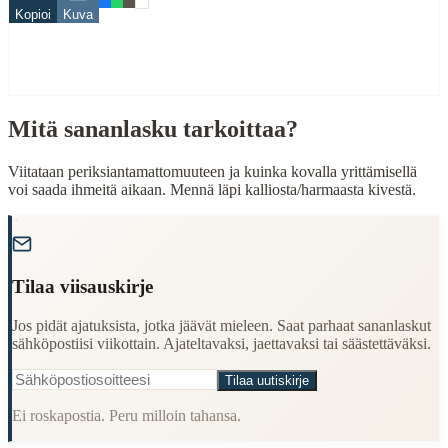
Kopioi
Kuva
harmaa
kivi
When to Use This Content
Mitä sananlasku tarkoittaa?
Finding Finnish proverbs about specific topics
Understanding Finnish cultural wisdom
Learning Finnish language through proverbs
Viitataan periksiantamattomuuteen ja kuinka kovalla yrittämisellä
Finding quotes for speeches or writing
voi saada ihmeitä aikaan. Mennä läpi kalliosta/harmaasta kivestä.
Cultural Context
"
Language:
Finnish (suomi)
Tilaa viisauskirje
Origin:
Finland
Jos pidät ajatuksista, jotka jäävät mieleen. Saat parhaat sananlaskut
Period:
Traditional folk wisdom
sähköpostiisi viikottain. Ajateltavaksi, jaettavaksi tai säästettäväksi.
Tilaa uutiskirje
Ei roskapostia. Peru milloin tahansa.