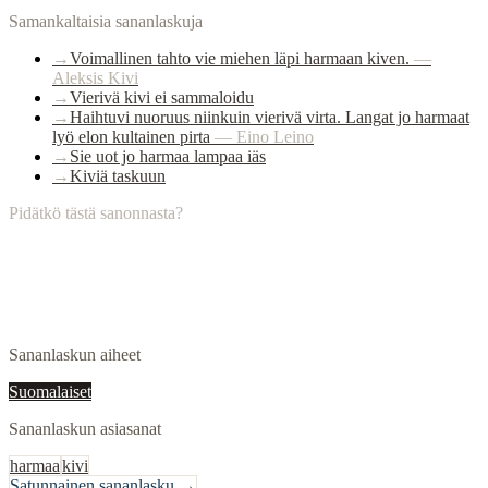
Samankaltaisia sananlaskuja
→
Voimallinen tahto vie miehen läpi harmaan kiven.
—
Aleksis Kivi
→
Vierivä kivi ei sammaloidu
→
Haihtuvi nuoruus niinkuin vierivä virta. Langat jo harmaat
lyö elon kultainen pirta
—
Eino Leino
→
Sie uot jo harmaa lampaa iäs
→
Kiviä taskuun
Pidätkö tästä sanonnasta?
Sananlaskun aiheet
Suomalaiset
Sananlaskun asiasanat
harmaa
kivi
Satunnainen sananlasku →