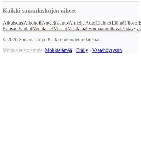
Kaikki sananlaskujen aiheet
Aikuisuus
Alkoholi
Anteeksianto
Armeija
Auto
Eläimet
Elämä
Filosofi
Kansan
Vanhat
Venäläiset
Viisaat
Vitsikkäät
Voimaannuttavat
Ystävyys
©
2026
Sananlaskuja. Kaikki oikeudet pidätetään.
Muita sivustojamme:
Mökkielämää
·
Eräily
·
Vaatehöyrystin