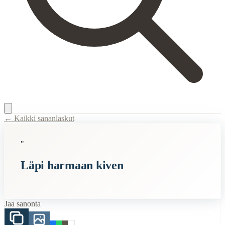
← Kaikki sananlaskut
Content Type:
proverb
"
Title:
Läpi harmaan kiven
Läpi harmaan kiven
Description:
Viitataan periksiantamattomuuteen ja kuinka kovalla yritt
Semantic Themes
Jaa sanonta
Suomalaiset
Related Topics