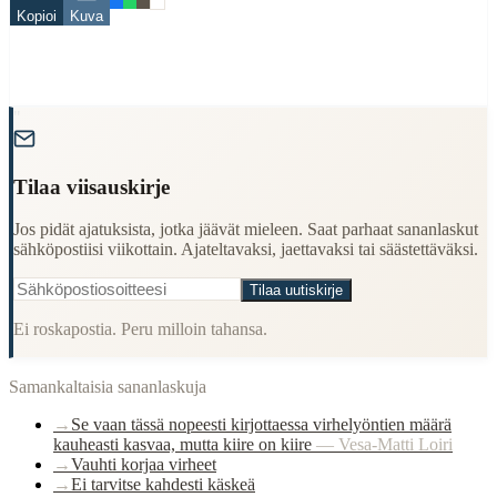
Finding Finnish proverbs about specific topics
Kopioi
Kuva
Understanding Finnish cultural wisdom
Learning Finnish language through proverbs
Finding quotes for speeches or writing
Cultural Context
"
Language:
Finnish (suomi)
Tilaa viisauskirje
Origin:
Finland
Period:
Traditional folk wisdom
Jos pidät ajatuksista, jotka jäävät mieleen. Saat parhaat sananlaskut
sähköpostiisi viikottain. Ajateltavaksi, jaettavaksi tai säästettäväksi.
Tilaa uutiskirje
Ei roskapostia. Peru milloin tahansa.
Samankaltaisia sananlaskuja
→
Se vaan tässä nopeesti kirjottaessa virhelyöntien määrä
kauheasti kasvaa, mutta kiire on kiire
—
Vesa-Matti Loiri
→
Vauhti korjaa virheet
→
Ei tarvitse kahdesti käskeä