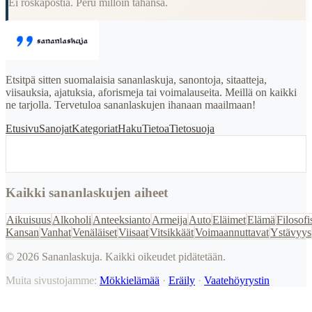
Ei roskapostia. Peru milloin tahansa.
Etsitpä sitten suomalaisia sananlaskuja, sanontoja, sitaatteja,
viisauksia, ajatuksia, aforismeja tai voimalauseita. Meillä on kaikki
ne tarjolla. Tervetuloa sananlaskujen ihanaan maailmaan!
Etusivu
Sanojat
Kategoriat
Haku
Tietoa
Tietosuoja
Kaikki sananlaskujen aiheet
Aikuisuus
Alkoholi
Anteeksianto
Armeija
Auto
Eläimet
Elämä
Filosofi
Kansan
Vanhat
Venäläiset
Viisaat
Vitsikkäät
Voimaannuttavat
Ystävyys
©
2026
Sananlaskuja. Kaikki oikeudet pidätetään.
Muita sivustojamme:
Mökkielämää
·
Eräily
·
Vaatehöyrystin