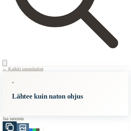
← Kaikki sananlaskut
Content Type:
proverb
"
Title:
Lähtee kuin naton ohjus
Lähtee kuin naton ohjus
Semantic Themes
Sota
Jaa sanonta
When to Use This Content