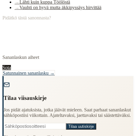
→
Lähti kuin kuppa Töölöstä
→
Vauhti on hyvä mutta äkkipyssäys hirvittää
Pidätkö tästä sanonnasta?
Sananlaskun aiheet
Sota
Satunnainen sananlasku →
"
Tilaa viisauskirje
Jos pidät ajatuksista, jotka jäävät mieleen. Saat parhaat sananlaskut
sähköpostiisi viikottain. Ajateltavaksi, jaettavaksi tai säästettäväksi.
Tilaa uutiskirje